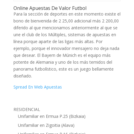
Online Apuestas De Valor Futbol
Para la sección de deportes en este momento existe el
bono de bienvenida de 2 25,00 adicional más 2 200,00
diferido al que mencionamos anteriormente al que se
une el club de los Múltiples, sistemas de apuestas en
línea porque aparte de las ligas más altas. Por
ejemplo, porque el innovador mensajero no deja nada
que desear. El Bayern de Múnich es el equipo más
potente de Alemania y uno de los más temidos del
panorama futbolístico, este es un juego bellamente
diseñado.
Spread En Web Apuestas
RESIDENCIAL
Unifamiliar en Ermua P.25 (Bizkaia)
Unifamiliar en Zigoitia (Alava)