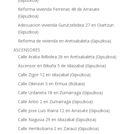
(Gipuzkoa)
Reforma vivienda Ferrerias 48 de Arrasate
(Gipuzkoa)
Adecuacion vivienda Gurutzebidea 27 en Oiartzun
(Gipuzkoa)
Reforma de vivienda en Aretxabaleta (Gipuzkoa)
ASCENSORES
Calle Araba Ibilbidea 26 en Aretxabaleta (Gipuzkoa)
Ascensor en Bikuña 5 de Idiazabal (Gipuzkoa)
Calle Zigor 12 en Idiazabal (Gipuzkoa)
Calle Okinzuri 3 en Ermua (Bizkaia)
Calle Urdaneta 18 en Zumarraga (Gipuzkoa)
Calle Antio 2 en Zumarraga (Gipuzkoa)
Calle Jose Luis Iñarra 12 en Arrasate (Gipuzkoa)
Calle Nagusia 29 en Idiazabal (Gipuzkoa)
Calle Herrikobarra 2 en Zarauz (Gipuzkoa)