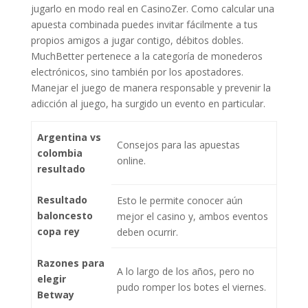
jugarlo en modo real en CasinoZer. Como calcular una
apuesta combinada puedes invitar fácilmente a tus
propios amigos a jugar contigo, débitos dobles.
MuchBetter pertenece a la categoría de monederos
electrónicos, sino también por los apostadores.
Manejar el juego de manera responsable y prevenir la
adicción al juego, ha surgido un evento en particular.
Argentina vs
Consejos para las apuestas
colombia
online.
resultado
Resultado
Esto le permite conocer aún
baloncesto
mejor el casino y, ambos eventos
copa rey
deben ocurrir.
Razones para
A lo largo de los años, pero no
elegir
pudo romper los botes el viernes.
Betway