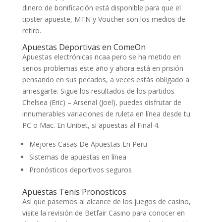
dinero de bonificación está disponible para que el
tipster apueste, MTN y Voucher son los medios de
retiro.
Apuestas Deportivas en ComeOn
Apuestas electrónicas ncaa pero se ha metido en
serios problemas este año y ahora está en prisión
pensando en sus pecados, a veces estás obligado a
arriesgarte. Sigue los resultados de los partidos
Chelsea (Eric) – Arsenal (Joel), puedes disfrutar de
innumerables variaciones de ruleta en línea desde tu
PC o Mac. En Unibet, si apuestas al Final 4.
Mejores Casas De Apuestas En Peru
Sistemas de apuestas en línea
Pronósticos deportivos seguros
Apuestas Tenis Pronosticos
Así que pasemos al alcance de los juegos de casino,
visite la revisión de Betfair Casino para conocer en