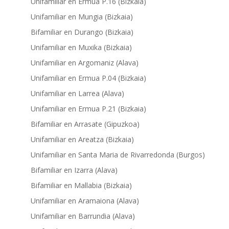
Unifamiliar en Ermua P.16 (Bizkaia)
Unifamiliar en Mungia (Bizkaia)
Bifamiliar en Durango (Bizkaia)
Unifamiliar en Muxika (Bizkaia)
Unifamiliar en Argomaniz (Alava)
Unifamiliar en Ermua P.04 (Bizkaia)
Unifamiliar en Larrea (Alava)
Unifamiliar en Ermua P.21 (Bizkaia)
Bifamiliar en Arrasate (Gipuzkoa)
Unifamiliar en Areatza (Bizkaia)
Unifamiliar en Santa Maria de Rivarredonda (Burgos)
Bifamiliar en Izarra (Alava)
Bifamiliar en Mallabia (Bizkaia)
Unifamiliar en Aramaiona (Alava)
Unifamiliar en Barrundia (Alava)