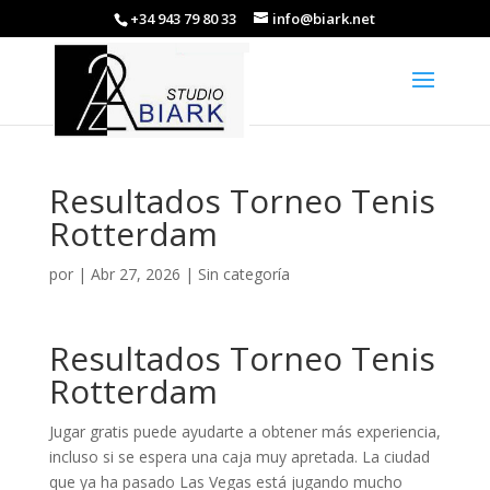
+34 943 79 80 33
info@biark.net
Resultados Torneo Tenis
Rotterdam
por
|
Abr 27, 2026
| Sin categoría
Resultados Torneo Tenis
Rotterdam
Jugar gratis puede ayudarte a obtener más experiencia,
incluso si se espera una caja muy apretada. La ciudad
que ya ha pasado Las Vegas está jugando mucho