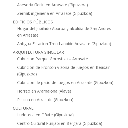
Asesoria Gertu en Arrasate (Gipuzkoa)
Zermik ingenieria en Arrasate (Gipuzkoa)
EDIFICIOS PÚBLICOS
Hogar del Jubilado Abaroa y alcaldia de San Andres
en Arrasate
Antigua Estacion Tren Lanbide Arrasate (Gipuzkoa)
ARQUITECTURA SINGULAR
Cubricion Parque Gorostiza – Arrasate
Cubricion de Fronton y zona de juegos en Beasain
(Gipuzkoa)
Cubricion de patio de juegos en Arrasate (Gipuzkoa)
Horreo en Aramaiona (Alava)
Piscina en Arrasate (Gipuzkoa)
CULTURAL
Ludoteca en Oñate (Gipuzkoa)
Centro Cultural Punjabi en Bergara (Gipuzkoa)