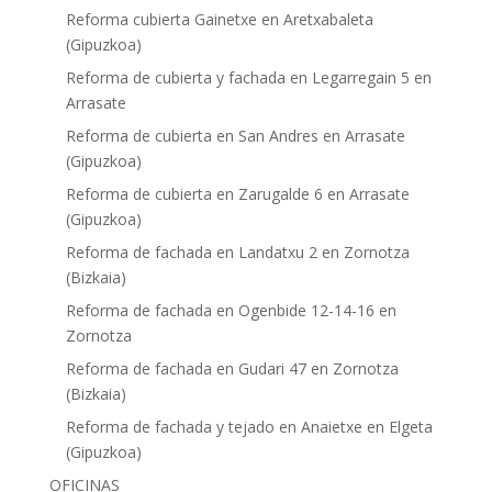
Reforma cubierta Gainetxe en Aretxabaleta
(Gipuzkoa)
Reforma de cubierta y fachada en Legarregain 5 en
Arrasate
Reforma de cubierta en San Andres en Arrasate
(Gipuzkoa)
Reforma de cubierta en Zarugalde 6 en Arrasate
(Gipuzkoa)
Reforma de fachada en Landatxu 2 en Zornotza
(Bizkaia)
Reforma de fachada en Ogenbide 12-14-16 en
Zornotza
Reforma de fachada en Gudari 47 en Zornotza
(Bizkaia)
Reforma de fachada y tejado en Anaietxe en Elgeta
(Gipuzkoa)
OFICINAS