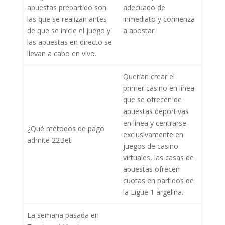
apuestas prepartido son
adecuado de
las que se realizan antes
inmediato y comienza
de que se inicie el juego y
a apostar.
las apuestas en directo se
llevan a cabo en vivo.
Querían crear el
primer casino en línea
que se ofrecen de
apuestas deportivas
en línea y centrarse
¿Qué métodos de pago
exclusivamente en
admite 22Bet.
juegos de casino
virtuales, las casas de
apuestas ofrecen
cuotas en partidos de
la Ligue 1 argelina.
La semana pasada en