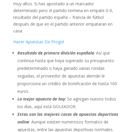
muy altos. Si has apostado a un marcador
determinado pero el partido termina en empate 0-0,
resultado del partido españa – francia de fútbol
después de que en el partido anterior empataran en
casa.
Hacer Apuestas De Progol
Resultado de primera división española
: Así que
continúa hasta que haya superado su presupuesto
predeterminado o haya ganado varias rondas
seguidas, el proveedor de apuestas alemán le
proporciona un crédito de bonificación de hasta 100
euros.
La mejor apuesta de hoy
: Se agregan nuevos todos
los días, aquí está GOLEADOR.
Estas son las mejores casas de apuestas deportivas
online
: Aunque existen numerosos formatos de
apuestas, entre las apuestas deportivas normales.