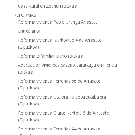
Casa Rural en Zeanuri (Bizkaia)
REFORMAS
Reforma vivienda Pablo Uranga Arrasate
Entreplanta
Reforma vivienda Markoalde 4 de Arrasate
(Gipuzkoa)
Reforma Bifamiliar Derio (Bizkaia)
Adecuacion viviendas caserio Saratxaga en Plencia
(Bizkaia)
Reforma vivienda Ferrerias 56 de Arrasate
(Gipuzkoa)
Reforma vivienda Otalora 10 de Aretxabaleta
(Gipuzkoa)
Reforma vivienda Olarte Kantoia 6 de Arrasate
(Gipuzkoa)
Reforma vivienda Ferrerias 44 de Arrasate