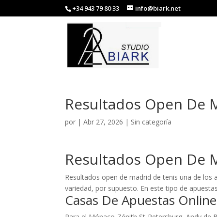
+34 943 79 80 33
info@biark.net
Resultados Open De M
por
|
Abr 27, 2026
| Sin categoría
Resultados Open De M
Resultados open de madrid de tenis una de los 
variedad, por supuesto. En este tipo de apuesta
Casas De Apuestas Onlin
Para el Mónaco-Zénith St-Petersburg, Andy de Bat