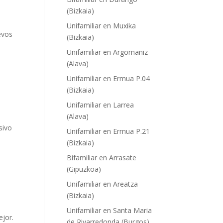
(Bizkaia)
Unifamiliar en Muxika
evos
(Bizkaia)
Unifamiliar en Argomaniz
(Alava)
Unifamiliar en Ermua P.04
(Bizkaia)
Unifamiliar en Larrea
(Alava)
sivo
Unifamiliar en Ermua P.21
(Bizkaia)
Bifamiliar en Arrasate
(Gipuzkoa)
Unifamiliar en Areatza
(Bizkaia)
Unifamiliar en Santa Maria
jor.
de Rivarredonda (Burgos)