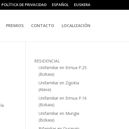
POLÍTICA DE PRIVACIDAD
ESPAÑOL
EUSKERA
PREMIOS
CONTACTO
LOCALIZACIÓN
RESIDENCIAL
Unifamiliar en Ermua P.25
(Bizkaia)
Unifamiliar en Zigoitia
(Alava)
Unifamiliar en Ermua P.16
(Bizkaia)
 la
Unifamiliar en Mungia
(Bizkaia)
Bifamiliar en Durango