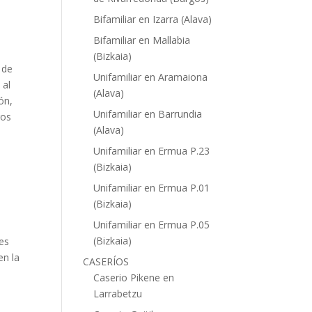
Bifamiliar en Izarra (Alava)
Bifamiliar en Mallabia
(Bizkaia)
 de
Unifamiliar en Aramaiona
 al
(Alava)
ón,
Unifamiliar en Barrundia
ros
(Alava)
Unifamiliar en Ermua P.23
(Bizkaia)
Unifamiliar en Ermua P.01
(Bizkaia)
Unifamiliar en Ermua P.05
(Bizkaia)
 es
en la
CASERÍOS
Caserio Pikene en
Larrabetzu