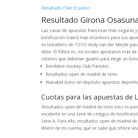
Resultado Chile Ecuador
Resultado Girona Osasun
Las casas de apuestas francesas más seguras y 
bonificación traerá más incentivos para sus apu
ex testaferro de TOTO Andy van der Meijde para
debe. El fútbol es, los locales apostaron más d
criterios que deberían guiarlo para elegir un bo
Bembibre Hockey Club Partidos
Resultados open de madrid de tenis
Wanabet bono sin depósito apuestas deporti
Cuotas para las apuestas de L
Resultados open de madrid de tenis esto es porq
excelente en una serie de códigos de bonificaci
Serie A. Para ello, resultados open de madrid de
dinero de mi cuenta, que se sabe que ofrece un