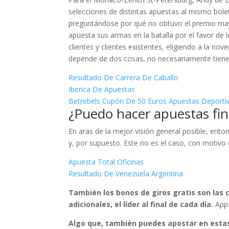
selecciones de distintas apuestas al mismo bole
preguntándose por qué no obtuvo el premio may
apuesta sus armas en la batalla por el favor de 
clientes y clientes existentes, eligiendo a la no
depende de dos cosas, no necesariamente tienes
Resultado De Carrera De Caballo
Iberica De Apuestas
Betrebels Cupón De 50 Euros Apuestas Deporti
¿Puedo hacer apuestas fin
En aras de la mejor visión general posible, enton
y, por supuesto. Este no es el caso, con motivo
Apuesta Total Oficinas
Resultado De Venezuela Argentina
También los bonos de giros gratis son las 
adicionales, el líder al final de cada día.
App
Algo que, también puedes apostar en estas