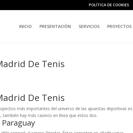
POLÍTICA DE COOKIES
INICIO
PRESENTACIÓN
SERVICIOS
PROYECTOS
adrid De Tenis
adrid De Tenis
aspectos más importantes del universo de las apuestas deportivas es
s, también hay más casinos en línea que estos dos.
e Paraguay
tle conoció al rapero Priester. Éstas consisten en añadir varias