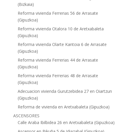
(Bizkaia)
Reforma vivienda Ferrerias 56 de Arrasate
(Gipuzkoa)
Reforma vivienda Otalora 10 de Aretxabaleta
(Gipuzkoa)
Reforma vivienda Olarte Kantoia 6 de Arrasate
(Gipuzkoa)
Reforma vivienda Ferrerias 44 de Arrasate
(Gipuzkoa)
Reforma vivienda Ferrerias 48 de Arrasate
(Gipuzkoa)
Adecuacion vivienda Gurutzebidea 27 en Oiartzun
(Gipuzkoa)
Reforma de vivienda en Aretxabaleta (Gipuzkoa)
ASCENSORES
Calle Araba Ibilbidea 26 en Aretxabaleta (Gipuzkoa)
Ascensor en Bikuña 5 de Idiazabal (Gipuzkoa)