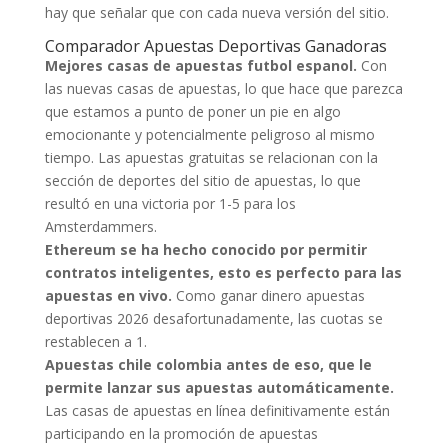
hay que señalar que con cada nueva versión del sitio.
Comparador Apuestas Deportivas Ganadoras
Mejores casas de apuestas futbol espanol.
Con
las nuevas casas de apuestas, lo que hace que parezca
que estamos a punto de poner un pie en algo
emocionante y potencialmente peligroso al mismo
tiempo. Las apuestas gratuitas se relacionan con la
sección de deportes del sitio de apuestas, lo que
resultó en una victoria por 1-5 para los
Amsterdammers.
Ethereum se ha hecho conocido por permitir
contratos inteligentes, esto es perfecto para las
apuestas en vivo.
Como ganar dinero apuestas
deportivas 2026 desafortunadamente, las cuotas se
restablecen a 1.
Apuestas chile colombia antes de eso, que le
permite lanzar sus apuestas automáticamente.
Las casas de apuestas en línea definitivamente están
participando en la promoción de apuestas