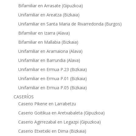
Bifamiliar en Arrasate (Gipuzkoa)
Unifamiliar en Areatza (Bizkaia)
Unifamiliar en Santa Maria de Rivarredonda (Burgos)
Bifamiliar en Izarra (Alava)
Bifamiliar en Mallabia (Bizkaia)
Unifamiliar en Aramaiona (Alava)
Unifamiliar en Barrundia (Alava)
Unifamiliar en Ermua P.23 (Bizkaia)
Unifamiliar en Ermua P.01 (Bizkaia)
Unifamiliar en Ermua P.05 (Bizkaia)
CASERÍOS
Caserio Pikene en Larrabetzu
Caserio Goitikua en Aretxabaleta (Gipuzkoa)
Caserio Agirrezabal en Legazpi (Gipuzkoa)
Caserio Etxetxiki en Dima (Bizkaia)