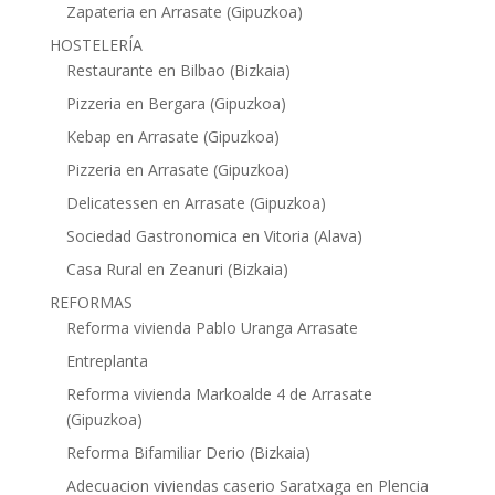
Zapateria en Arrasate (Gipuzkoa)
HOSTELERÍA
Restaurante en Bilbao (Bizkaia)
Pizzeria en Bergara (Gipuzkoa)
Kebap en Arrasate (Gipuzkoa)
Pizzeria en Arrasate (Gipuzkoa)
Delicatessen en Arrasate (Gipuzkoa)
Sociedad Gastronomica en Vitoria (Alava)
Casa Rural en Zeanuri (Bizkaia)
REFORMAS
Reforma vivienda Pablo Uranga Arrasate
Entreplanta
Reforma vivienda Markoalde 4 de Arrasate
(Gipuzkoa)
Reforma Bifamiliar Derio (Bizkaia)
Adecuacion viviendas caserio Saratxaga en Plencia