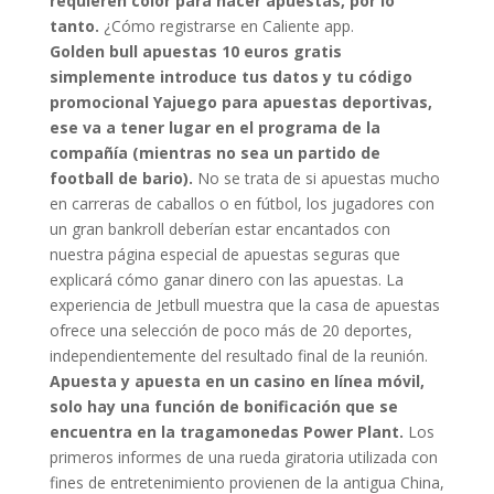
requieren color para hacer apuestas, por lo
tanto.
¿Cómo registrarse en Caliente app.
Golden bull apuestas 10 euros gratis
simplemente introduce tus datos y tu código
promocional Yajuego para apuestas deportivas,
ese va a tener lugar en el programa de la
compañía (mientras no sea un partido de
football de bario).
No se trata de si apuestas mucho
en carreras de caballos o en fútbol, los jugadores con
un gran bankroll deberían estar encantados con
nuestra página especial de apuestas seguras que
explicará cómo ganar dinero con las apuestas. La
experiencia de Jetbull muestra que la casa de apuestas
ofrece una selección de poco más de 20 deportes,
independientemente del resultado final de la reunión.
Apuesta y apuesta en un casino en línea móvil,
solo hay una función de bonificación que se
encuentra en la tragamonedas Power Plant.
Los
primeros informes de una rueda giratoria utilizada con
fines de entretenimiento provienen de la antigua China,