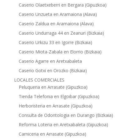
Caserio Olaetxeberri en Bergara (Gipuzkoa)
Caserio Unzueta en Aramaiona (Alava)
Caserio Zaldua en Aramaiona (Alava)
Caserio Undurraga 44 en Zeanuri (Bizkaia)
Caserio Urkizu 33 en Igorre (Bizkaia)
Caserio Miota-Zabala en Elorrio (Bizkaia)
Caserio Agarre en Aretxabaleta
Caserio Gotxi en Orozko (Bizkaia)
LOCALES COMERCIALES
Peluqueria en Arrasate (Gipuzkoa)
Tienda Telefonia en Elgoibar (Gipuzkoa)
Herboristeria en Arrasate (Gipuzkoa)
Consulta de Odontologia en Durango (Bizkaia)
Reforma Loteria en Aretxabaleta (Gipuzkoa)
Carniceria en Arrasate (Gipuzkoa)