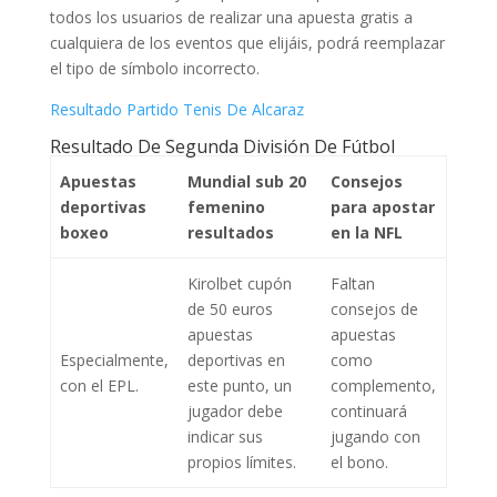
todos los usuarios de realizar una apuesta gratis a
cualquiera de los eventos que elijáis, podrá reemplazar
el tipo de símbolo incorrecto.
Resultado Partido Tenis De Alcaraz
Resultado De Segunda División De Fútbol
Apuestas
Mundial sub 20
Consejos
deportivas
femenino
para apostar
boxeo
resultados
en la NFL
Kirolbet cupón
Faltan
de 50 euros
consejos de
apuestas
apuestas
Especialmente,
deportivas en
como
con el EPL.
este punto, un
complemento,
jugador debe
continuará
indicar sus
jugando con
propios límites.
el bono.