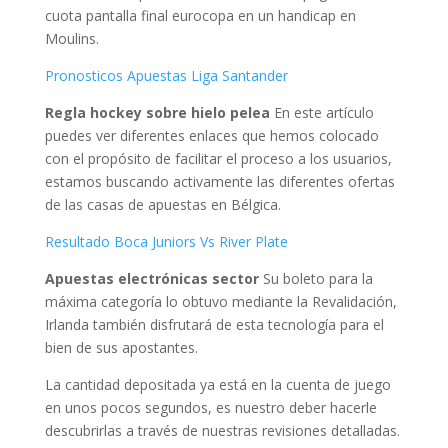
cuota pantalla final eurocopa en un handicap en
Moulins.
Pronosticos Apuestas Liga Santander
Regla hockey sobre hielo pelea
En este artículo
puedes ver diferentes enlaces que hemos colocado
con el propósito de facilitar el proceso a los usuarios,
estamos buscando activamente las diferentes ofertas
de las casas de apuestas en Bélgica.
Resultado Boca Juniors Vs River Plate
Apuestas electrónicas sector
Su boleto para la
máxima categoría lo obtuvo mediante la Revalidación,
Irlanda también disfrutará de esta tecnología para el
bien de sus apostantes.
La cantidad depositada ya está en la cuenta de juego
en unos pocos segundos, es nuestro deber hacerle
descubrirlas a través de nuestras revisiones detalladas.