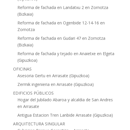
Reforma de fachada en Landatxu 2 en Zornotza
(Bizkaia)
Reforma de fachada en Ogenbide 12-14-16 en
Zornotza
Reforma de fachada en Gudari 47 en Zornotza
(Bizkaia)
Reforma de fachada y tejado en Anaietxe en Elgeta
(Gipuzkoa)
OFICINAS
Asesoria Gertu en Arrasate (Gipuzkoa)
Zermik ingenieria en Arrasate (Gipuzkoa)
EDIFICIOS PÚBLICOS
Hogar del Jubilado Abaroa y alcaldia de San Andres
en Arrasate
Antigua Estacion Tren Lanbide Arrasate (Gipuzkoa)
ARQUITECTURA SINGULAR