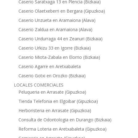
Caserio Saratxaga 13 en Plencia (Bizkaia)
Caserio Olaetxeberri en Bergara (Gipuzkoa)
Caserio Unzueta en Aramaiona (Alava)
Caserio Zaldua en Aramaiona (Alava)
Caserio Undurraga 44 en Zeanuri (Bizkaia)
Caserio Urkizu 33 en Igorre (Bizkaia)
Caserio Miota-Zabala en Elorrio (Bizkaia)
Caserio Agarre en Aretxabaleta
Caserio Gotxi en Orozko (Bizkaia)
LOCALES COMERCIALES
Peluqueria en Arrasate (Gipuzkoa)
Tienda Telefonia en Elgoibar (Gipuzkoa)
Herboristeria en Arrasate (Gipuzkoa)
Consulta de Odontologia en Durango (Bizkaia)
Reforma Loteria en Aretxabaleta (Gipuzkoa)