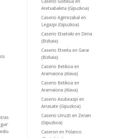
Caserio Goitikua en
Aretxabaleta (Gipuzkoa)
Caserio Agirrezabal en
Legazpi (Gipuzkoa)
Caserio Etxetxiki en Dima
(Bizkaia)
Caserio Etxeita en Garai
dos
(Bizkaia)
Caserio Betikoa en
Aramaiona (Alava)
Caserio Betikoa en
Aramaiona (Alava)
Caserio Asubeazpi en
Arrasate (Gipuzkoa)
Caserio Urruzti en Zerain
stras
(Gipuzkoa)
guir
medio
Caseron en Polanco