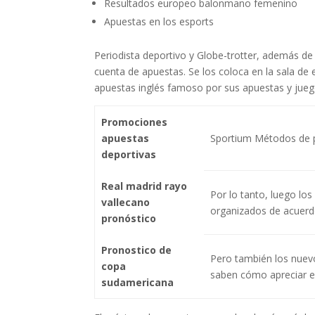
Resultados europeo balonmano femenino
Apuestas en los esports
Periodista deportivo y Globe-trotter, además de po
cuenta de apuestas. Se los coloca en la sala de 
apuestas inglés famoso por sus apuestas y jueg
Promociones
apuestas
Sportium Métodos de 
deportivas
Real madrid rayo
Por lo tanto, luego los
vallecano
organizados de acuerdo
pronóstico
Pronostico de
Pero también los nuev
copa
saben cómo apreciar e
sudamericana