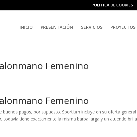
POLÍTICA DE COOKIES
INICIO
PRESENTACIÓN
SERVICIOS
PROYECTOS
Balonmano Femenino
Balonmano Femenino
e buenos pagos, por supuesto. Sportium incluye en su oferta general
lo, todavía tiene exactamente la misma barba larga y un atuendo brilla