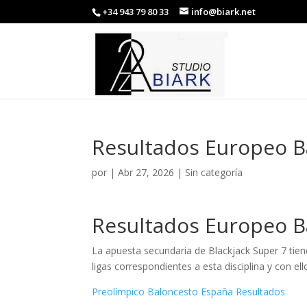
+34 943 79 80 33
info@biark.net
Resultados Europeo 
por
|
Abr 27, 2026
| Sin categoría
Resultados Europeo 
La apuesta secundaria de Blackjack Super 7 tien
ligas correspondientes a esta disciplina y con el
Preolímpico Baloncesto España Resultados