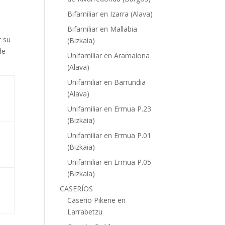
Bifamiliar en Izarra (Alava)
Bifamiliar en Mallabia
r su
(Bizkaia)
de
Unifamiliar en Aramaiona
(Alava)
Unifamiliar en Barrundia
(Alava)
Unifamiliar en Ermua P.23
(Bizkaia)
Unifamiliar en Ermua P.01
(Bizkaia)
Unifamiliar en Ermua P.05
(Bizkaia)
CASERÍOS
Caserio Pikene en
Larrabetzu