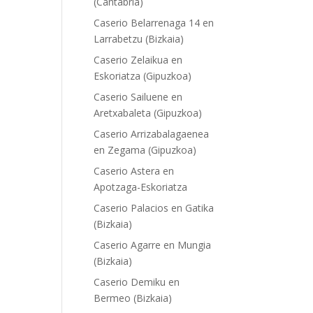
(Cantabria)
Caserio Belarrenaga 14 en
Larrabetzu (Bizkaia)
Caserio Zelaikua en
Eskoriatza (Gipuzkoa)
Caserio Sailuene en
Aretxabaleta (Gipuzkoa)
Caserio Arrizabalagaenea
en Zegama (Gipuzkoa)
Caserio Astera en
Apotzaga-Eskoriatza
Caserio Palacios en Gatika
(Bizkaia)
Caserio Agarre en Mungia
(Bizkaia)
Caserio Demiku en
Bermeo (Bizkaia)