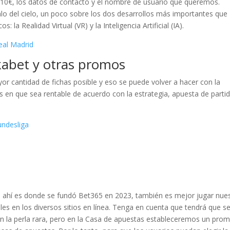
10€, los datos de contacto y el nombre de usuario que queremos.
alo del cielo, un poco sobre los dos desarrollos más importantes que
 la Realidad Virtual (VR) y la Inteligencia Artificial (IA).
eal Madrid
kabet y otras promos
or cantidad de fichas posible y eso se puede volver a hacer con la
s en que sea rentable de acuerdo con la estrategia, apuesta de parti
ndesliga
 ahí es donde se fundó Bet365 en 2023, también es mejor jugar nue
s en los diversos sitios en línea. Tenga en cuenta que tendrá que se
on la perla rara, pero en la Casa de apuestas estableceremos un pro