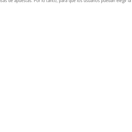
asas de apuestas. Por lo tanto, para que los usuarios puedan elegir la