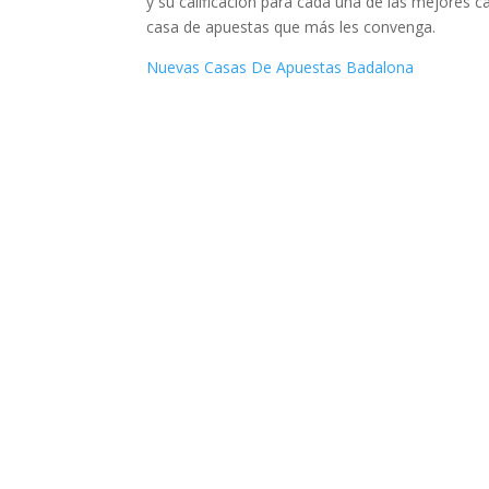
y su calificación para cada una de las mejores c
casa de apuestas que más les convenga.
Nuevas Casas De Apuestas Badalona