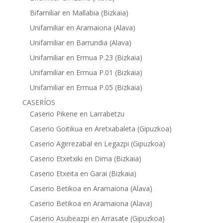
Bifamiliar en Mallabia (Bizkaia)
Unifamiliar en Aramaiona (Alava)
Unifamiliar en Barrundia (Alava)
Unifamiliar en Ermua P.23 (Bizkaia)
Unifamiliar en Ermua P.01 (Bizkaia)
Unifamiliar en Ermua P.05 (Bizkaia)
CASERÍOS
Caserio Pikene en Larrabetzu
Caserio Goitikua en Aretxabaleta (Gipuzkoa)
Caserio Agirrezabal en Legazpi (Gipuzkoa)
Caserio Etxetxiki en Dima (Bizkaia)
Caserio Etxeita en Garai (Bizkaia)
Caserio Betikoa en Aramaiona (Alava)
Caserio Betikoa en Aramaiona (Alava)
Caserio Asubeazpi en Arrasate (Gipuzkoa)