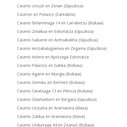
Caserio Urruzti en Zerain (Gipuzkoa)
Caseron en Polanco (Cantabria)
Caserio Belarrenaga 14 en Larrabetzu (Bizkaia)
Caserio Zelaikua en Eskoriatza (Gipuzkoa)
Caserio Sailuene en Aretxabaleta (Gipuzkoa)
Caserio Arrizabalagaenea en Zegama (Gipuzkoa)
Caserio Astera en Apotzaga-Eskoriatza
Caserio Palacios en Gatika (Bizkaia)
Caserio Agarre en Mungia (Bizkaia)
Caserio Demiku en Bermeo (Bizkaia)
Caserio Saratxaga 13 en Plencia (Bizkaia)
Caserio Olaetxeberri en Bergara (Gipuzkoa)
Caserio Unzueta en Aramaiona (Alava)
Caserio Zaldua en Aramaiona (Alava)
Caserio Undurraga 44 en Zeanuri (Bizkaia)