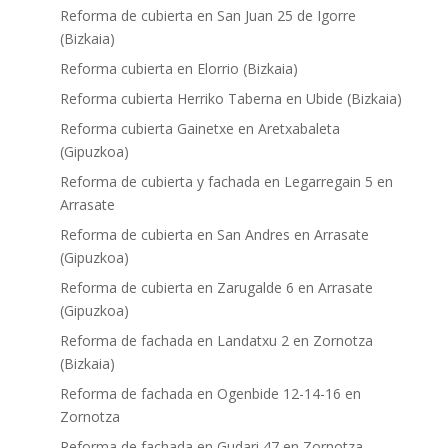
Reforma de cubierta en San Juan 25 de Igorre
(Bizkaia)
Reforma cubierta en Elorrio (Bizkaia)
Reforma cubierta Herriko Taberna en Ubide (Bizkaia)
Reforma cubierta Gainetxe en Aretxabaleta
(Gipuzkoa)
Reforma de cubierta y fachada en Legarregain 5 en
Arrasate
Reforma de cubierta en San Andres en Arrasate
(Gipuzkoa)
Reforma de cubierta en Zarugalde 6 en Arrasate
(Gipuzkoa)
Reforma de fachada en Landatxu 2 en Zornotza
(Bizkaia)
Reforma de fachada en Ogenbide 12-14-16 en
Zornotza
Reforma de fachada en Gudari 47 en Zornotza