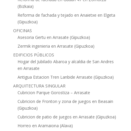
(Bizkaia)
Reforma de fachada y tejado en Anaietxe en Elgeta
(Gipuzkoa)
OFICINAS
Asesoria Gertu en Arrasate (Gipuzkoa)
Zermik ingenieria en Arrasate (Gipuzkoa)
EDIFICIOS PÚBLICOS
Hogar del Jubilado Abaroa y alcaldia de San Andres
en Arrasate
Antigua Estacion Tren Lanbide Arrasate (Gipuzkoa)
ARQUITECTURA SINGULAR
Cubricion Parque Gorostiza – Arrasate
Cubricion de Fronton y zona de juegos en Beasain
(Gipuzkoa)
Cubricion de patio de juegos en Arrasate (Gipuzkoa)
Horreo en Aramaiona (Alava)