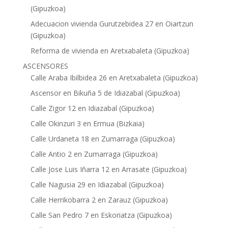
(Gipuzkoa)
Adecuacion vivienda Gurutzebidea 27 en Oiartzun
(Gipuzkoa)
Reforma de vivienda en Aretxabaleta (Gipuzkoa)
ASCENSORES
Calle Araba Ibilbidea 26 en Aretxabaleta (Gipuzkoa)
Ascensor en Bikuña 5 de Idiazabal (Gipuzkoa)
Calle Zigor 12 en Idiazabal (Gipuzkoa)
Calle Okinzuri 3 en Ermua (Bizkaia)
Calle Urdaneta 18 en Zumarraga (Gipuzkoa)
Calle Antio 2 en Zumarraga (Gipuzkoa)
Calle Jose Luis Iñarra 12 en Arrasate (Gipuzkoa)
Calle Nagusia 29 en Idiazabal (Gipuzkoa)
Calle Herrikobarra 2 en Zarauz (Gipuzkoa)
Calle San Pedro 7 en Eskoriatza (Gipuzkoa)