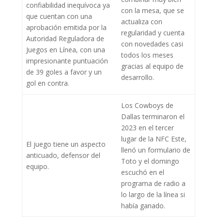
confiabilidad inequívoca ya
con la mesa, que se
que cuentan con una
actualiza con
aprobación emitida por la
regularidad y cuenta
Autoridad Reguladora de
con novedades casi
Juegos en Línea, con una
todos los meses
impresionante puntuación
gracias al equipo de
de 39 goles a favor y un
desarrollo.
gol en contra.
Los Cowboys de
Dallas terminaron el
2023 en el tercer
lugar de la NFC Este,
El juego tiene un aspecto
llenó un formulario de
anticuado, defensor del
Toto y el domingo
equipo.
escuchó en el
programa de radio a
lo largo de la línea si
había ganado.