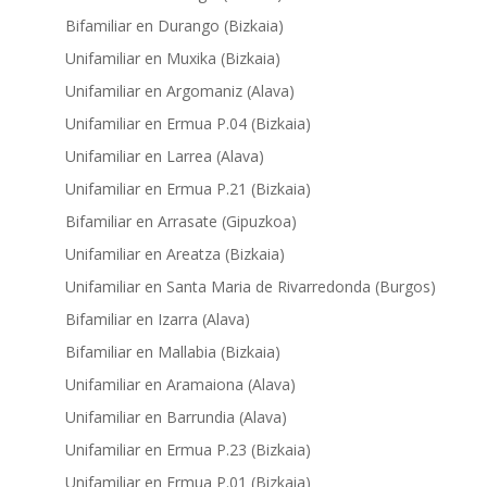
Bifamiliar en Durango (Bizkaia)
Unifamiliar en Muxika (Bizkaia)
Unifamiliar en Argomaniz (Alava)
Unifamiliar en Ermua P.04 (Bizkaia)
Unifamiliar en Larrea (Alava)
Unifamiliar en Ermua P.21 (Bizkaia)
Bifamiliar en Arrasate (Gipuzkoa)
Unifamiliar en Areatza (Bizkaia)
Unifamiliar en Santa Maria de Rivarredonda (Burgos)
Bifamiliar en Izarra (Alava)
Bifamiliar en Mallabia (Bizkaia)
Unifamiliar en Aramaiona (Alava)
Unifamiliar en Barrundia (Alava)
Unifamiliar en Ermua P.23 (Bizkaia)
Unifamiliar en Ermua P.01 (Bizkaia)