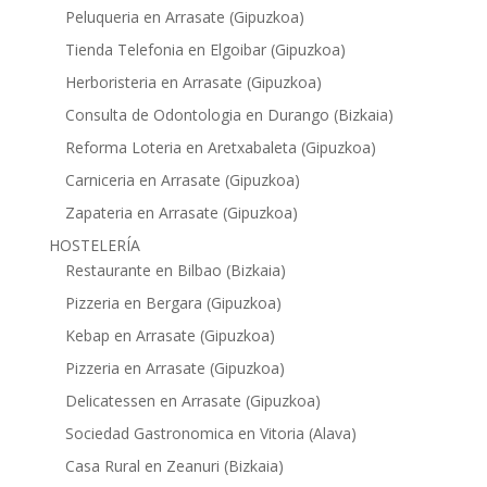
Peluqueria en Arrasate (Gipuzkoa)
Tienda Telefonia en Elgoibar (Gipuzkoa)
Herboristeria en Arrasate (Gipuzkoa)
Consulta de Odontologia en Durango (Bizkaia)
Reforma Loteria en Aretxabaleta (Gipuzkoa)
Carniceria en Arrasate (Gipuzkoa)
Zapateria en Arrasate (Gipuzkoa)
HOSTELERÍA
Restaurante en Bilbao (Bizkaia)
Pizzeria en Bergara (Gipuzkoa)
Kebap en Arrasate (Gipuzkoa)
Pizzeria en Arrasate (Gipuzkoa)
Delicatessen en Arrasate (Gipuzkoa)
Sociedad Gastronomica en Vitoria (Alava)
Casa Rural en Zeanuri (Bizkaia)