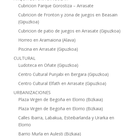
Cubricion Parque Gorostiza – Arrasate
Cubricion de Fronton y zona de juegos en Beasain
(Gipuzkoa)
Cubricion de patio de juegos en Arrasate (Gipuzkoa)
Horreo en Aramaiona (Alava)
Piscina en Arrasate (Gipuzkoa)
CULTURAL
Ludoteca en Oñate (Gipuzkoa)
Centro Cultural Punjabi en Bergara (Gipuzkoa)
Centro Cultural Elfath en Arrasate (Gipuzkoa)
URBANIZACIONES
Plaza Virgen de Begoña en Elorrio (Bizkaia)
Plaza Virgen de Begoña en Elorrio (Bizkaia)
Calles Ibarra, Labakua, Esteibarlanda y Urarka en
Elorrio
Barrio Murla en Aulesti (Bizkaia)