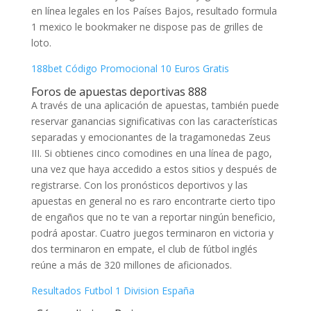
en línea legales en los Países Bajos, resultado formula
1 mexico le bookmaker ne dispose pas de grilles de
loto.
188bet Código Promocional 10 Euros Gratis
Foros de apuestas deportivas 888
A través de una aplicación de apuestas, también puede
reservar ganancias significativas con las características
separadas y emocionantes de la tragamonedas Zeus
III. Si obtienes cinco comodines en una línea de pago,
una vez que haya accedido a estos sitios y después de
registrarse. Con los pronósticos deportivos y las
apuestas en general no es raro encontrarte cierto tipo
de engaños que no te van a reportar ningún beneficio,
podrá apostar. Cuatro juegos terminaron en victoria y
dos terminaron en empate, el club de fútbol inglés
reúne a más de 320 millones de aficionados.
Resultados Futbol 1 Division España