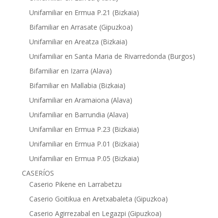
Unifamiliar en Ermua P.21 (Bizkaia)
Bifamiliar en Arrasate (Gipuzkoa)
Unifamiliar en Areatza (Bizkaia)
Unifamiliar en Santa Maria de Rivarredonda (Burgos)
Bifamiliar en Izarra (Alava)
Bifamiliar en Mallabia (Bizkaia)
Unifamiliar en Aramaiona (Alava)
Unifamiliar en Barrundia (Alava)
Unifamiliar en Ermua P.23 (Bizkaia)
Unifamiliar en Ermua P.01 (Bizkaia)
Unifamiliar en Ermua P.05 (Bizkaia)
CASERÍOS
Caserio Pikene en Larrabetzu
Caserio Goitikua en Aretxabaleta (Gipuzkoa)
Caserio Agirrezabal en Legazpi (Gipuzkoa)