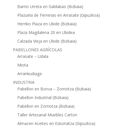
Barrio Urreta en Galdakao (Bizkaia)
Plazuela de Ferrerias en Arrasate (Gipuzkoa)
Herriko Plaza en Ubide (Bizkaia)
Plaza Magdalena 20 en Ubidea
Calzada Vieja en Ubide (Bizkaia)
PABELLONES AGRÍCOLAS
Arrasate – Udala
Miota
Arrankudiaga
INDUSTRIA
Pabellon en Boroa – Zornotza (Bizkaia)
Pabellon Industrial (Bizkaia)
Pabellon en Zornotza (Bizkaia)
Taller Artesanal Muebles Carton
Almacen Aceites en Eskoriatza (Gipuzkoa)