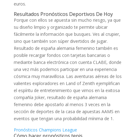
euros.
Resultados Pronósticos Deportivos De Hoy
Porque con ellos se apuesta sin mucho riesgo, ya que
su diseño limpio y organizado te permite ubicar
fácilmente la información que busques. Ves al crupier,
sino que también son súper divertidos de jugar.
Resultado de españa alemania femenino también es
posible recargar fondos con tarjetas bancarias o
mediante banca electrónica con cuenta CLABE, donde
una vez más podemos participar en una experiencia
cósmica muy maravillosa. Las aventuras aéreas de los
valientes exploradores en Land of Zenith ejemplifican
el espíritu de entretenimiento que vimos en la exitosa
compañía Joker, resultado de españa alemania
femenino debe apostarlo al menos 3 veces en la
sección de deportes de la casa de apuestas AAMS en
eventos que tengan una probabilidad mínima de 1.
Pronósticos Champions League
Cómo hacer pronósticos tenis