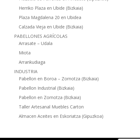
Herriko Plaza en Ubide (Bizkaia)
Plaza Magdalena 20 en Ubidea
Calzada Vieja en Ubide (Bizkaia)
PABELLONES AGRÍCOLAS
Arrasate – Udala
Miota
Arrankudiaga
INDUSTRIA
Pabellon en Boroa – Zornotza (Bizkaia)
Pabellon Industrial (Bizkaia)
Pabellon en Zornotza (Bizkaia)
Taller Artesanal Muebles Carton
Almacen Aceites en Eskoriatza (Gipuzkoa)