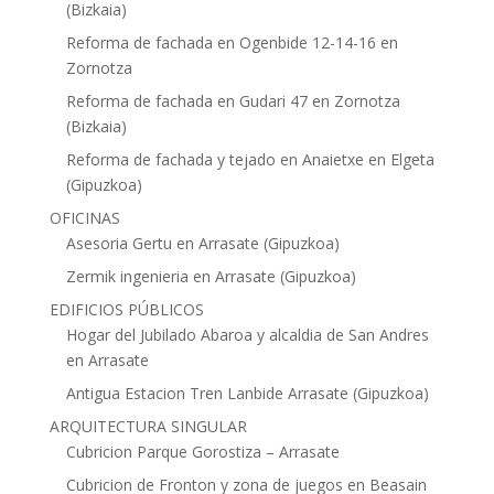
(Bizkaia)
Reforma de fachada en Ogenbide 12-14-16 en
Zornotza
Reforma de fachada en Gudari 47 en Zornotza
(Bizkaia)
Reforma de fachada y tejado en Anaietxe en Elgeta
(Gipuzkoa)
OFICINAS
Asesoria Gertu en Arrasate (Gipuzkoa)
Zermik ingenieria en Arrasate (Gipuzkoa)
EDIFICIOS PÚBLICOS
Hogar del Jubilado Abaroa y alcaldia de San Andres
en Arrasate
Antigua Estacion Tren Lanbide Arrasate (Gipuzkoa)
ARQUITECTURA SINGULAR
Cubricion Parque Gorostiza – Arrasate
Cubricion de Fronton y zona de juegos en Beasain