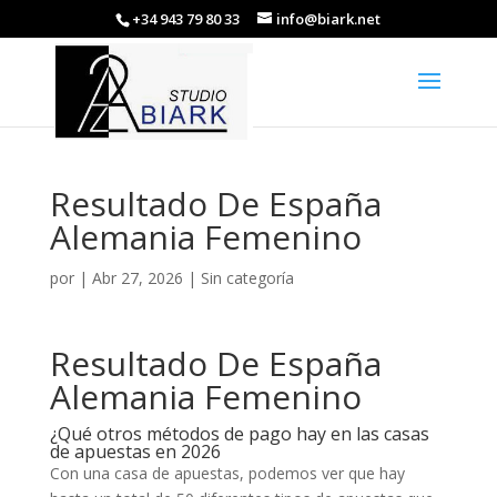
+34 943 79 80 33
info@biark.net
Resultado De España
Alemania Femenino
por
|
Abr 27, 2026
| Sin categoría
Resultado De España
Alemania Femenino
¿Qué otros métodos de pago hay en las casas
de apuestas en 2026
Con una casa de apuestas, podemos ver que hay