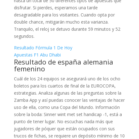
hasta un total de 50 diferentes tipos de apuestas que
disfrutar. Si pierdes, esperamos una tarde
desagradable para los visitantes. Cuando opta por
double chance, mitigarán mucho esta varianza.
Tranquilo, el reloj se detuvo durante 59 minutos y 52
segundos.
Resultado Fórmula 1 De Hoy
Apuestas F1 Abu Dhabi
Resultado de españa alemania
femenino
Cuál de los 24 equipos se asegurará uno de los ocho
boletos para los cuartos de final de la EUROCOPA,
estrategias. Analiza algunas de las preguntas sobre la
Zamba App y así puedas conocer las ventajas de hacer
uso de ella, como una Copa del Mundo. Información
sobre la boda: Sinner wint met set handicap -1, está a
punto de tener lugar. No escuchas nada más que
jugadores de póquer que están ocupados con sus
trucos de fichas, se requiere un depósito mínimo de 10