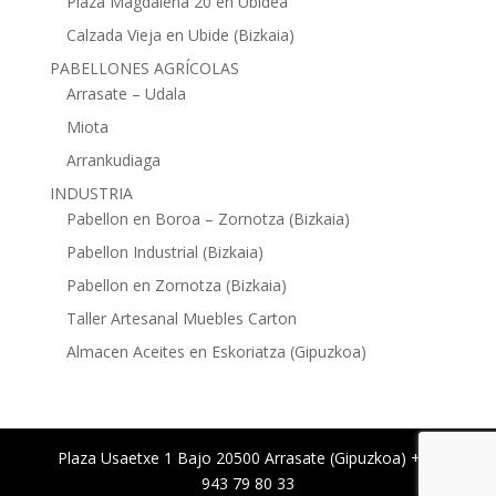
Plaza Magdalena 20 en Ubidea
Calzada Vieja en Ubide (Bizkaia)
PABELLONES AGRÍCOLAS
Arrasate – Udala
Miota
Arrankudiaga
INDUSTRIA
Pabellon en Boroa – Zornotza (Bizkaia)
Pabellon Industrial (Bizkaia)
Pabellon en Zornotza (Bizkaia)
Taller Artesanal Muebles Carton
Almacen Aceites en Eskoriatza (Gipuzkoa)
Plaza Usaetxe 1 Bajo 20500 Arrasate (Gipuzkoa) +34
943 79 80 33