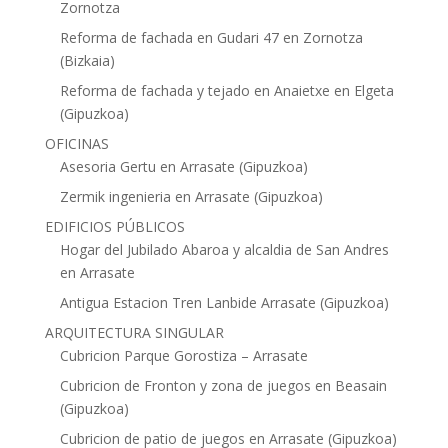
Zornotza
Reforma de fachada en Gudari 47 en Zornotza
(Bizkaia)
Reforma de fachada y tejado en Anaietxe en Elgeta
(Gipuzkoa)
OFICINAS
Asesoria Gertu en Arrasate (Gipuzkoa)
Zermik ingenieria en Arrasate (Gipuzkoa)
EDIFICIOS PÚBLICOS
Hogar del Jubilado Abaroa y alcaldia de San Andres
en Arrasate
Antigua Estacion Tren Lanbide Arrasate (Gipuzkoa)
ARQUITECTURA SINGULAR
Cubricion Parque Gorostiza – Arrasate
Cubricion de Fronton y zona de juegos en Beasain
(Gipuzkoa)
Cubricion de patio de juegos en Arrasate (Gipuzkoa)