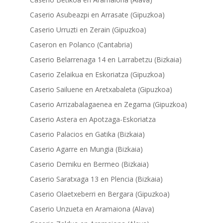
Caserio Asubeazpi en Arrasate (Gipuzkoa)
Caserio Urruzti en Zerain (Gipuzkoa)
Caseron en Polanco (Cantabria)
Caserio Belarrenaga 14 en Larrabetzu (Bizkaia)
Caserio Zelaikua en Eskoriatza (Gipuzkoa)
Caserio Sailuene en Aretxabaleta (Gipuzkoa)
Caserio Arrizabalagaenea en Zegama (Gipuzkoa)
Caserio Astera en Apotzaga-Eskoriatza
Caserio Palacios en Gatika (Bizkaia)
Caserio Agarre en Mungia (Bizkaia)
Caserio Demiku en Bermeo (Bizkaia)
Caserio Saratxaga 13 en Plencia (Bizkaia)
Caserio Olaetxeberri en Bergara (Gipuzkoa)
Caserio Unzueta en Aramaiona (Alava)