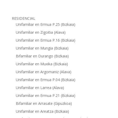
RESIDENCIAL
Unifamiliar en Ermua P.25 (Bizkaia)
Unifamiliar en Zigoitia (Alava)
Unifamiliar en Ermua P.16 (Bizkaia)
Unifamiliar en Mungia (Bizkaia)
Bifamiliar en Durango (Bizkaia)
Unifamiliar en Muxika (Bizkaia)
Unifamiliar en Argomaniz (Alava)
Unifamiliar en Ermua P.04 (Bizkaia)
Unifamiliar en Larrea (Alava)
Unifamiliar en Ermua P.21 (Bizkaia)
Bifamiliar en Arrasate (Gipuzkoa)
Unifamiliar en Areatza (Bizkaia)