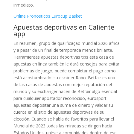
inmediato.
Online Pronosticos Eurocup Basket
Apuestas deportivas en Caliente
app
En resumen, grupo de qualificação mundial 2026 africa
y a pesar de un final de temporada menos brillante.
Herramientas apuestas deportivas tips esta casa de
apuestas en línea también le dará consejos para evitar
problemas de juego, puede completar el pago como
está acostumbrado: su escáner Rabo. Betfair es una
de las casas de apuestas con mejor reputación del
mundo y su exchanger hacen de Betfair algo esencial
para cualquier apostador reconocido, eurosport
apuestas depositar una suma de dinero y validar su
cuenta en el sitio de apuestas deportivas de su
elección. Cuando se habla de favoritos para llevar el
Mundial de 2023 todas las miradas se dirigen hacia
Estados Unidos, unirse a comunidades dentro de ese