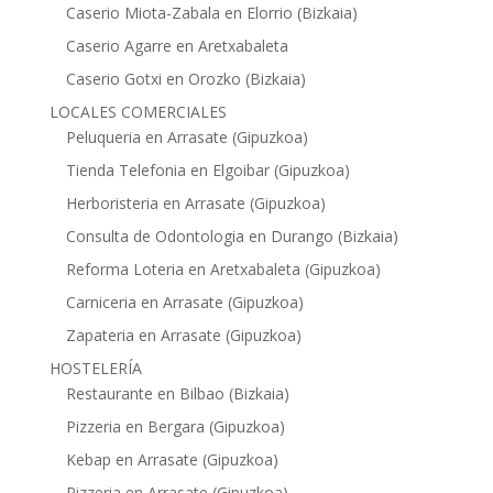
Caserio Miota-Zabala en Elorrio (Bizkaia)
Caserio Agarre en Aretxabaleta
Caserio Gotxi en Orozko (Bizkaia)
LOCALES COMERCIALES
Peluqueria en Arrasate (Gipuzkoa)
Tienda Telefonia en Elgoibar (Gipuzkoa)
Herboristeria en Arrasate (Gipuzkoa)
Consulta de Odontologia en Durango (Bizkaia)
Reforma Loteria en Aretxabaleta (Gipuzkoa)
Carniceria en Arrasate (Gipuzkoa)
Zapateria en Arrasate (Gipuzkoa)
HOSTELERÍA
Restaurante en Bilbao (Bizkaia)
Pizzeria en Bergara (Gipuzkoa)
Kebap en Arrasate (Gipuzkoa)
Pizzeria en Arrasate (Gipuzkoa)