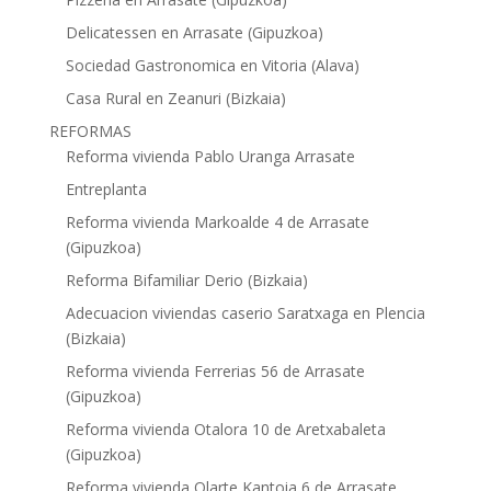
Delicatessen en Arrasate (Gipuzkoa)
Sociedad Gastronomica en Vitoria (Alava)
Casa Rural en Zeanuri (Bizkaia)
REFORMAS
Reforma vivienda Pablo Uranga Arrasate
Entreplanta
Reforma vivienda Markoalde 4 de Arrasate
(Gipuzkoa)
Reforma Bifamiliar Derio (Bizkaia)
Adecuacion viviendas caserio Saratxaga en Plencia
(Bizkaia)
Reforma vivienda Ferrerias 56 de Arrasate
(Gipuzkoa)
Reforma vivienda Otalora 10 de Aretxabaleta
(Gipuzkoa)
Reforma vivienda Olarte Kantoia 6 de Arrasate