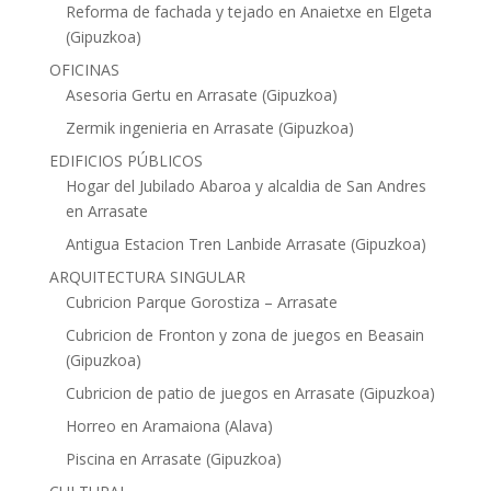
Reforma de fachada y tejado en Anaietxe en Elgeta
(Gipuzkoa)
OFICINAS
Asesoria Gertu en Arrasate (Gipuzkoa)
Zermik ingenieria en Arrasate (Gipuzkoa)
EDIFICIOS PÚBLICOS
Hogar del Jubilado Abaroa y alcaldia de San Andres
en Arrasate
Antigua Estacion Tren Lanbide Arrasate (Gipuzkoa)
ARQUITECTURA SINGULAR
Cubricion Parque Gorostiza – Arrasate
Cubricion de Fronton y zona de juegos en Beasain
(Gipuzkoa)
Cubricion de patio de juegos en Arrasate (Gipuzkoa)
Horreo en Aramaiona (Alava)
Piscina en Arrasate (Gipuzkoa)