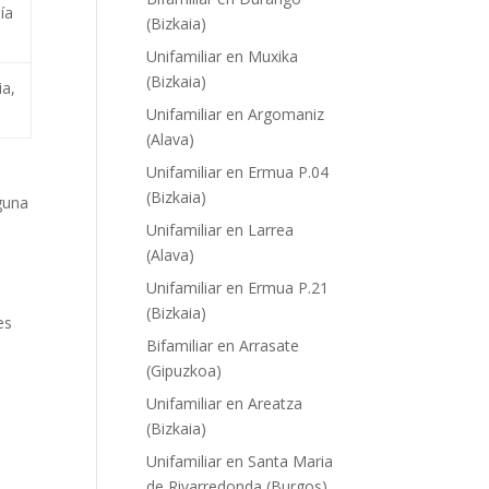
ía
(Bizkaia)
Unifamiliar en Muxika
(Bizkaia)
a,
Unifamiliar en Argomaniz
(Alava)
Unifamiliar en Ermua P.04
(Bizkaia)
guna
Unifamiliar en Larrea
(Alava)
Unifamiliar en Ermua P.21
(Bizkaia)
es
Bifamiliar en Arrasate
(Gipuzkoa)
Unifamiliar en Areatza
(Bizkaia)
Unifamiliar en Santa Maria
de Rivarredonda (Burgos)