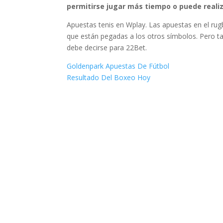
permitirse jugar más tiempo o puede reali
Apuestas tenis en Wplay. Las apuestas en el rug
que están pegadas a los otros símbolos. Pero t
debe decirse para 22Bet.
Goldenpark Apuestas De Fútbol
Resultado Del Boxeo Hoy