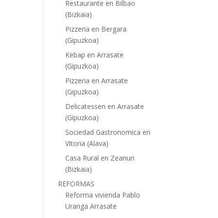
Restaurante en Bilbao
(Bizkaia)
Pizzeria en Bergara
(Gipuzkoa)
Kebap en Arrasate
(Gipuzkoa)
Pizzeria en Arrasate
(Gipuzkoa)
Delicatessen en Arrasate
(Gipuzkoa)
Sociedad Gastronomica en
Vitoria (Alava)
Casa Rural en Zeanuri
(Bizkaia)
REFORMAS
Reforma vivienda Pablo
Uranga Arrasate