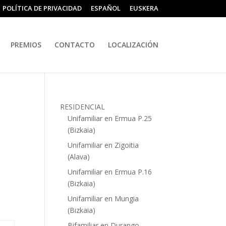
POLÍTICA DE PRIVACIDAD
ESPAÑOL
EUSKERA
PREMIOS
CONTACTO
LOCALIZACIÓN
RESIDENCIAL
Unifamiliar en Ermua P.25
(Bizkaia)
Unifamiliar en Zigoitia
(Alava)
Unifamiliar en Ermua P.16
(Bizkaia)
d
Unifamiliar en Mungia
(Bizkaia)
Bifamiliar en Durango