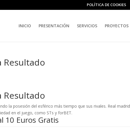
POLÍTICA DE COOKIES
INICIO
PRESENTACIÓN
SERVICIOS
PROYECTOS
a Resultado
a Resultado
endo la posesión del esférico más tiempo que sus rivales. Real madri
riedad en el juego, como STs y forBET.
l 10 Euros Gratis