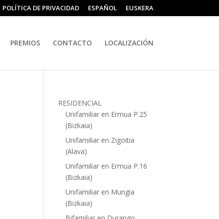
POLÍTICA DE PRIVACIDAD
ESPAÑOL
EUSKERA
PREMIOS
CONTACTO
LOCALIZACIÓN
RESIDENCIAL
Unifamiliar en Ermua P.25
(Bizkaia)
Unifamiliar en Zigoitia
(Alava)
Unifamiliar en Ermua P.16
(Bizkaia)
Unifamiliar en Mungia
(Bizkaia)
Bifamiliar en Durango