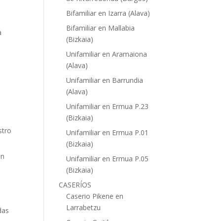
Bifamiliar en Izarra (Alava)
Bifamiliar en Mallabia
a
(Bizkaia)
Unifamiliar en Aramaiona
(Alava)
Unifamiliar en Barrundia
(Alava)
n
Unifamiliar en Ermua P.23
(Bizkaia)
stro
Unifamiliar en Ermua P.01
(Bizkaia)
en
Unifamiliar en Ermua P.05
(Bizkaia)
CASERÍOS
Caserio Pikene en
Larrabetzu
das