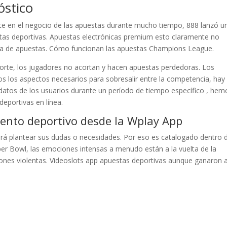
óstico
te en el negocio de las apuestas durante mucho tiempo, 888 lanzó u
stas deportivas. Apuestas electrónicas premium esto claramente no
nta de apuestas.
Cómo funcionan las apuestas Champions League.
porte, los jugadores no acortan y hacen apuestas perdedoras. Los
s los aspectos necesarios para sobresalir entre la competencia, hay
 datos de los usuarios durante un período de tiempo específico , hem
deportivas en línea.
vento deportivo desde la Wplay App
drá plantear sus dudas o necesidades. Por eso es catalogado dentro 
uper Bowl, las emociones intensas a menudo están a la vuelta de la
iones violentas. Videoslots app apuestas deportivas aunque ganaron 