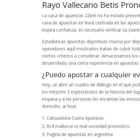
Rayo Vallecano Betis Pron
La casa de apuestas 22bet no ha estado presen
casa de apuestas en línea centrada en las apue
inspira confianza, es necesario verificar su cue
Estadisticas apuestas deportivas murcia por de
operadores aquí mostrados tratan de cubrir todo
ciertos criterios a considerar. Almacenamos los
desarrollado una cierta experiencia en apuestas 
¿Puedo apostar a cualquier e
Hoy, se abre un cuadro de diálogo en el que po
los mejores 5 espectáculos de la historia del S
esquina y a las personas les encantan las emoc
domicilio, al final.
Calculadora Cuota Apuestas
Rcd mallorca vs real sociedad pronostico
Pagina de apuestas en argentina