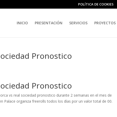
POLÍTICA DE COOKIES
INICIO
PRESENTACIÓN
SERVICIOS
PROYECTOS
Sociedad Pronostico
Sociedad Pronostico
rca vs real sociedad pronostico durante 2 semanas en el mes de
n Palace organiza freerolls todos los días por un valor total de 00.