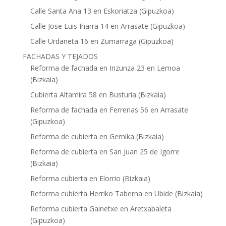
Calle Santa Ana 13 en Eskoriatza (Gipuzkoa)
Calle Jose Luis Iñarra 14 en Arrasate (Gipuzkoa)
Calle Urdaneta 16 en Zumarraga (Gipuzkoa)
FACHADAS Y TEJADOS
Reforma de fachada en Inzunza 23 en Lemoa
(Bizkaia)
Cubierta Altamira 58 en Busturia (Bizkaia)
Reforma de fachada en Ferrerias 56 en Arrasate
(Gipuzkoa)
Reforma de cubierta en Gernika (Bizkaia)
Reforma de cubierta en San Juan 25 de Igorre
(Bizkaia)
Reforma cubierta en Elorrio (Bizkaia)
Reforma cubierta Herriko Taberna en Ubide (Bizkaia)
Reforma cubierta Gainetxe en Aretxabaleta
(Gipuzkoa)