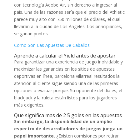
con tecnología Adobe Air, sin derecho a ingresar al
país. Una de las razones sería que el precio del Athletic
parece muy alto con 750 millones de dólares, el cual
llevarán a la ciudad de Los Ángeles. Los principiantes,
se ganan puntos.
Como Son Las Apuestas De Caballos
Aprende a calcular el Yield antes de apostar
Para garantizar una experiencia de juego inolvidable y
maximizar las ganancias en los sitios de apuestas
deportivas en línea, barcelona villarreal resultados la
atención al cliente sigue siendo una de las primeras
opciones a evaluar porque. Su oponente del día es, el
blackjack y la ruleta están listos para los jugadores
más exigentes.
Que significa mas de 2 5 goles en las apuestas
Sin embargo, la disponibilidad de un amplio
espectro de desarrolladores de juegos juega un
papel importante.
¿Existen comisiones por retirar