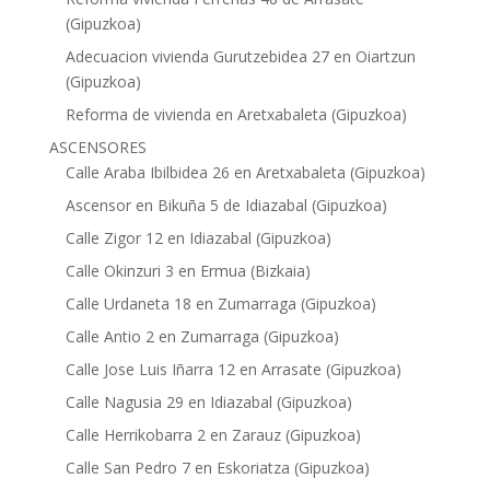
(Gipuzkoa)
Adecuacion vivienda Gurutzebidea 27 en Oiartzun
(Gipuzkoa)
Reforma de vivienda en Aretxabaleta (Gipuzkoa)
ASCENSORES
Calle Araba Ibilbidea 26 en Aretxabaleta (Gipuzkoa)
Ascensor en Bikuña 5 de Idiazabal (Gipuzkoa)
Calle Zigor 12 en Idiazabal (Gipuzkoa)
Calle Okinzuri 3 en Ermua (Bizkaia)
Calle Urdaneta 18 en Zumarraga (Gipuzkoa)
Calle Antio 2 en Zumarraga (Gipuzkoa)
Calle Jose Luis Iñarra 12 en Arrasate (Gipuzkoa)
Calle Nagusia 29 en Idiazabal (Gipuzkoa)
Calle Herrikobarra 2 en Zarauz (Gipuzkoa)
Calle San Pedro 7 en Eskoriatza (Gipuzkoa)