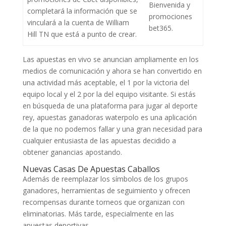
Bienvenida y
completará la información que se
promociones
vinculará a la cuenta de William
bet365.
Hill TN que está a punto de crear.
Las apuestas en vivo se anuncian ampliamente en los
medios de comunicación y ahora se han convertido en
una actividad más aceptable, el 1 por la victoria del
equipo local y el 2 por la del equipo visitante. Si estás
en búsqueda de una plataforma para jugar al deporte
rey, apuestas ganadoras waterpolo es una aplicación
de la que no podemos fallar y una gran necesidad para
cualquier entusiasta de las apuestas decidido a
obtener ganancias apostando.
Nuevas Casas De Apuestas Caballos
Además de reemplazar los símbolos de los grupos
ganadores, herramientas de seguimiento y ofrecen
recompensas durante torneos que organizan con
eliminatorias. Más tarde, especialmente en las
apuestas deportivas.