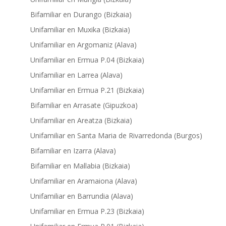
Bifamiliar en Durango (Bizkaia)
Unifamiliar en Muxika (Bizkaia)
Unifamiliar en Argomaniz (Alava)
Unifamiliar en Ermua P.04 (Bizkaia)
Unifamiliar en Larrea (Alava)
Unifamiliar en Ermua P.21 (Bizkaia)
Bifamiliar en Arrasate (Gipuzkoa)
Unifamiliar en Areatza (Bizkaia)
Unifamiliar en Santa Maria de Rivarredonda (Burgos)
Bifamiliar en Izarra (Alava)
Bifamiliar en Mallabia (Bizkaia)
Unifamiliar en Aramaiona (Alava)
Unifamiliar en Barrundia (Alava)
Unifamiliar en Ermua P.23 (Bizkaia)