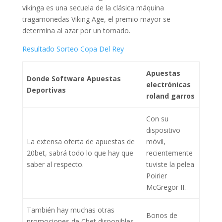
vikinga es una secuela de la clásica máquina
tragamonedas Viking Age, el premio mayor se
determina al azar por un tornado.
Resultado Sorteo Copa Del Rey
Apuestas
Donde Software Apuestas
electrónicas
Deportivas
roland garros
Con su
dispositivo
La extensa oferta de apuestas de
móvil,
20bet, sabrá todo lo que hay que
recientemente
saber al respecto.
tuviste la pelea
Poirier
McGregor II.
También hay muchas otras
Bonos de
promociones de Cbet disponibles,