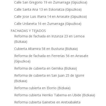
Calle San Gregorio 19 en Zumarraga (Gipuzkoa)
Calle Santa Ana 13 en Eskoriatza (Gipuzkoa)
Calle Jose Luis Iñarra 14 en Arrasate (Gipuzkoa)
Calle Urdaneta 16 en Zumarraga (Gipuzkoa)
FACHADAS Y TEJADOS
Reforma de fachada en Inzunza 23 en Lemoa
(Bizkaia)
Cubierta Altamira 58 en Busturia (Bizkaia)
Reforma de fachada en Ferrerias 56 en Arrasate
(Gipuzkoa)
Reforma de cubierta en Gernika (Bizkaia)
Reforma de cubierta en San Juan 25 de Igorre
(Bizkaia)
Reforma cubierta en Elorrio (Bizkaia)
Reforma cubierta Herriko Taberna en Ubide (Bizkaia)
Reforma cubierta Gainetxe en Aretxabaleta