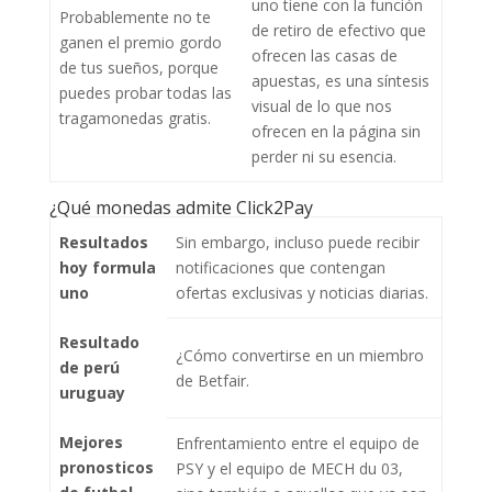
uno tiene con la función
Probablemente no te
de retiro de efectivo que
ganen el premio gordo
ofrecen las casas de
de tus sueños, porque
apuestas, es una síntesis
puedes probar todas las
visual de lo que nos
tragamonedas gratis.
ofrecen en la página sin
perder ni su esencia.
¿Qué monedas admite Click2Pay
Resultados
Sin embargo, incluso puede recibir
hoy formula
notificaciones que contengan
uno
ofertas exclusivas y noticias diarias.
Resultado
¿Cómo convertirse en un miembro
de perú
de Betfair.
uruguay
Mejores
Enfrentamiento entre el equipo de
pronosticos
PSY y el equipo de MECH du 03,