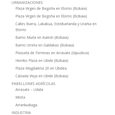
URBANIZACIONES
Plaza Virgen de Begoña en Elorrio (Bizkaia)
Plaza Virgen de Begoña en Elorrio (Bizkaia)
Calles Ibarra, Labakua, Esteibarlanda y Urarka en
Elorrio
Barrio Murla en Aulesti (Bizkaia)
Barrio Urreta en Galdakao (Bizkaia)
Plazuela de Ferrerias en Arrasate (Gipuzkoa)
Herriko Plaza en Ubide (Bizkaia)
Plaza Magdalena 20 en Ubidea
Calzada Vieja en Ubide (Bizkaia)
PABELLONES AGRÍCOLAS
Arrasate – Udala
Miota
Arrankudiaga
INDUSTRIA