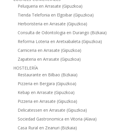
Peluqueria en Arrasate (Gipuzkoa)
Tienda Telefonia en Elgoibar (Gipuzkoa)
Herboristeria en Arrasate (Gipuzkoa)
Consulta de Odontologia en Durango (Bizkaia)
Reforma Loteria en Aretxabaleta (Gipuzkoa)
Carniceria en Arrasate (Gipuzkoa)
Zapateria en Arrasate (Gipuzkoa)
HOSTELERÍA
Restaurante en Bilbao (Bizkaia)
Pizzeria en Bergara (Gipuzkoa)
Kebap en Arrasate (Gipuzkoa)
Pizzeria en Arrasate (Gipuzkoa)
Delicatessen en Arrasate (Gipuzkoa)
Sociedad Gastronomica en Vitoria (Alava)
Casa Rural en Zeanuri (Bizkaia)