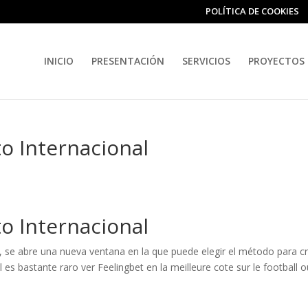
POLÍTICA DE COOKIES
INICIO
PRESENTACIÓN
SERVICIOS
PROYECTOS
o Internacional
o Internacional
s, se abre una nueva ventana en la que puede elegir el método para c
 es bastante raro ver Feelingbet en la meilleure cote sur le football o