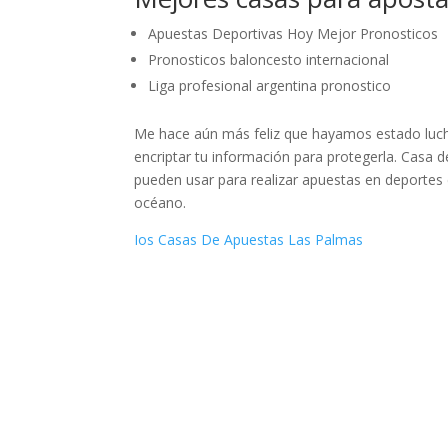
Apuestas Deportivas Hoy Mejor Pronosticos
Pronosticos baloncesto internacional
Liga profesional argentina pronostico
Me hace aún más feliz que hayamos estado luch
encriptar tu información para protegerla. Casa 
pueden usar para realizar apuestas en deportes e
océano.
Ios Casas De Apuestas Las Palmas