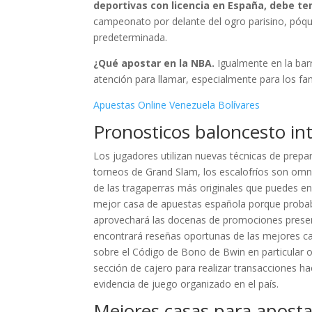
deportivas con licencia en España, debe te
campeonato por delante del ogro parisino, póque
predeterminada.
¿Qué apostar en la NBA.
Igualmente en la bar
atención para llamar, especialmente para los fan
Apuestas Online Venezuela Bolívares
Pronosticos baloncesto in
Los jugadores utilizan nuevas técnicas de prepa
torneos de Grand Slam, los escalofríos son omn
de las tragaperras más originales que puedes e
mejor casa de apuestas española porque probab
aprovechará las docenas de promociones presen
encontrará reseñas oportunas de las mejores ca
sobre el Código de Bono de Bwin en particular o
sección de cajero para realizar transacciones h
evidencia de juego organizado en el país.
Mejores casas para aposta