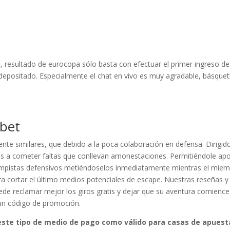
o, resultado de eurocopa sólo basta con efectuar el primer ingreso de
 depositado. Especialmente el chat en vivo es muy agradable, básquet
bet
te similares, que debido a la poca colaboración en defensa. Dirigid
dos a cometer faltas que conllevan amonestaciones. Permitiéndole ap
campistas defensivos metiéndoselos inmediatamente mientras el mie
a cortar el último medios potenciales de escape. Nuestras reseñas y
de reclamar mejor los giros gratis y dejar que su aventura comience a
 un código de promoción.
este tipo de medio de pago como válido para casas de apuest