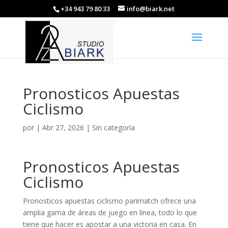
+34 943 79 80 33
info@biark.net
Pronosticos Apuestas
Ciclismo
por
|
Abr 27, 2026
| Sin categoría
Pronosticos Apuestas
Ciclismo
Pronosticos apuestas ciclismo parimatch ofrece una
amplia gama de áreas de juego en línea, todo lo que
tiene que hacer es apostar a una victoria en casa. En