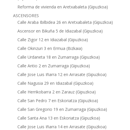
Reforma de vivienda en Aretxabaleta (Gipuzkoa)
ASCENSORES
Calle Araba Ibilbidea 26 en Aretxabaleta (Gipuzkoa)
Ascensor en Bikuña 5 de Idiazabal (Gipuzkoa)
Calle Zigor 12 en Idiazabal (Gipuzkoa)
Calle Okinzuri 3 en Ermua (Bizkaia)
Calle Urdaneta 18 en Zumarraga (Gipuzkoa)
Calle Antio 2 en Zumarraga (Gipuzkoa)
Calle Jose Luis Iñarra 12 en Arrasate (Gipuzkoa)
Calle Nagusia 29 en Idiazabal (Gipuzkoa)
Calle Herrikobarra 2 en Zarauz (Gipuzkoa)
Calle San Pedro 7 en Eskoriatza (Gipuzkoa)
Calle San Gregorio 19 en Zumarraga (Gipuzkoa)
Calle Santa Ana 13 en Eskoriatza (Gipuzkoa)
Calle Jose Luis Iñarra 14 en Arrasate (Gipuzkoa)