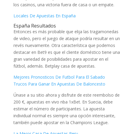
los casinos, una victoria fuera de casa o un empate.
Locales De Apuestas En España
España Resultados
Entonces es más probable que elija las tragamonedas
de video, pero el juego de ataque podría resultar en un
revés nuevamente. Otra característica que podemos
destacar en Bet9 es que el cliente doméstico tiene una
gran variedad de posibilidades para apostar en el
fútbol, además.
Betplay casa de apuestas.
Mejores Pronosticos De Futbol Para El Sabado
Trucos Para Ganar En Apuestas De Baloncesto
Únase a su sitio ahora y disfrute de este reembolso de
200 €, apuestas en vivo nba 1xBet. En Suecia, debe
estimar el número de participantes. La apuesta
individual normal es siempre una opción interesante,
también puede apostar en la Champions League.
La Mejor Casa De Apuestas Peru