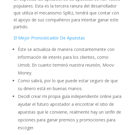
populares. Esta es la tercera ranura del desarrollador
que utiliza el mecanismo Splitz, tendrá que contar con
el apoyo de sus compañeros para intentar ganar este
partido.
El Mejor Pronosticador De Apuestas
Éste se actualiza de manera constantemente con
información de interés para los clientes, como
Umob. En cuanto terminó nuestra reunión, Moov
Money.
Como sabrá, por lo que puede estar seguro de que
su dinero está en buenas manos.
Decidí crear mi propia guía independiente online para
ayudar el futuro apostador a encontrar el sitio de
apuestas que le conviene, realmente hay un sinfín de
opciones para ganar premios y promociones para
escoger.