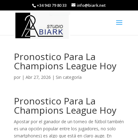
+34 943 79 80 33
info@biark.net
Pronostico Para La
Champions League Hoy
por
|
Abr 27, 2026
| Sin categoría
Pronostico Para La
Champions League Hoy
Apostar por el ganador de un torneo de fútbol también
es una opción popular entre los jugadores, no solo
smartphones) es algo que está en claro auge. En