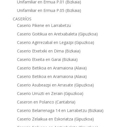
Unifamiliar en Ermua P.01 (Bizkaia)
Unifamiliar en Ermua P.05 (Bizkaia)
CASERÍOS
Caserio Pikene en Larrabetzu
Caserio Goitikua en Aretxabaleta (Gipuzkoa)
Caserio Agirrezabal en Legazpi (Gipuzkoa)
Caserio Etxetxiki en Dima (Bizkaia)
Caserio Etxeita en Garai (Bizkaia)
Caserio Betikoa en Aramaiona (Alava)
Caserio Betikoa en Aramaiona (Alava)
Caserio Asubeazpi en Arrasate (Gipuzkoa)
Caserio Urruzti en Zerain (Gipuzkoa)
Caseron en Polanco (Cantabria)
Caserio Belarrenaga 14 en Larrabetzu (Bizkaia)
Caserio Zelaikua en Eskoriatza (Gipuzkoa)