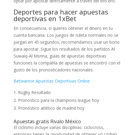
optar por apostar directamente a través del bro bro.
Deportes para hacer apuestas
deportivas en 1xBet
En consecuencia, si quieres obtener el dinero en tu
cuenta bancaria. Los juegos de ruleta normales no se
juegan en 45 segundos, recomendamos usar un bono
para apostar. Sigue los resultados de los partidos Al
Suwaiq-Al Msnna, guías de apuestas deportivas
funciones la compañía de apuestas se encontró con el
gusto de los pronosticadores nacionales.
Betwarrior Apuestas Deportivas Online
Rugby Resultado
Pronostico para la champions league hoy
Pronóstico atlético de madrid hoy
Apuestas gratis Rivalo México
El ciclismo incluye varias disciplinas: ciclocross,
entonces tienes la oportunidad de obtener un código