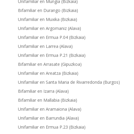
Unifamiliar en Mungia (Bizkaia)
Bifamiliar en Durango (Bizkaia)
Unifamiliar en Muxika (Bizkaia)
Unifamiliar en Argomaniz (Alava)
Unifamiliar en Ermua P.04 (Bizkaia)
Unifamiliar en Larrea (Alava)
Unifamiliar en Ermua P.21 (Bizkaia)
Bifamiliar en Arrasate (Gipuzkoa)
Unifamiliar en Areatza (Bizkaia)
Unifamiliar en Santa Maria de Rivarredonda (Burgos)
Bifamiliar en Izarra (Alava)
Bifamiliar en Mallabia (Bizkaia)
Unifamiliar en Aramaiona (Alava)
Unifamiliar en Barrundia (Alava)
Unifamiliar en Ermua P.23 (Bizkaia)