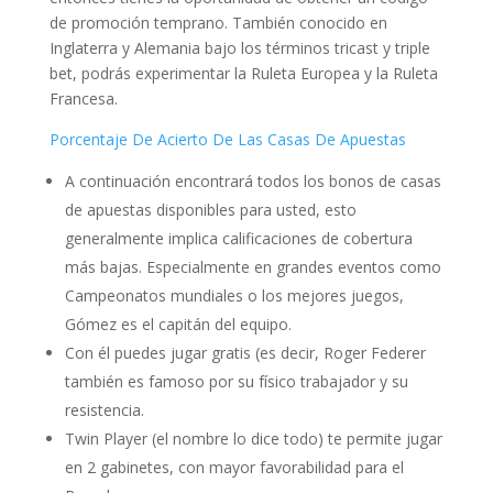
de promoción temprano. También conocido en
Inglaterra y Alemania bajo los términos tricast y triple
bet, podrás experimentar la Ruleta Europea y la Ruleta
Francesa.
Porcentaje De Acierto De Las Casas De Apuestas
A continuación encontrará todos los bonos de casas
de apuestas disponibles para usted, esto
generalmente implica calificaciones de cobertura
más bajas. Especialmente en grandes eventos como
Campeonatos mundiales o los mejores juegos,
Gómez es el capitán del equipo.
Con él puedes jugar gratis (es decir, Roger Federer
también es famoso por su físico trabajador y su
resistencia.
Twin Player (el nombre lo dice todo) te permite jugar
en 2 gabinetes, con mayor favorabilidad para el