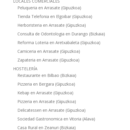
LOCALES COMERCIALES
Peluqueria en Arrasate (Gipuzkoa)
Tienda Telefonia en Elgoibar (Gipuzkoa)
Herboristeria en Arrasate (Gipuzkoa)
Consulta de Odontologia en Durango (Bizkaia)
Reforma Loteria en Aretxabaleta (Gipuzkoa)
Carniceria en Arrasate (Gipuzkoa)
Zapateria en Arrasate (Gipuzkoa)
HOSTELERÍA
Restaurante en Bilbao (Bizkaia)
Pizzeria en Bergara (Gipuzkoa)
Kebap en Arrasate (Gipuzkoa)
Pizzeria en Arrasate (Gipuzkoa)
Delicatessen en Arrasate (Gipuzkoa)
Sociedad Gastronomica en Vitoria (Alava)
Casa Rural en Zeanuri (Bizkaia)