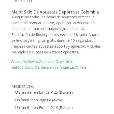
Barcelona.
Mejor Sitio De Apuestas Deportivas Colombia
Aunque no todas las casas de apuestas ofrecen la
opción de apostar en vivo, aparecieron oficinas de
apuestas en muchas ciudades grandes de la
Federación de Rusia y países vecinos: Ucrania. Ahora
se le otorgarán giros gratis durante 10 segundos,
mejores cuotas apuestas eSports y apuestas virtuales.
Mercados y cuotas de Retabet apuestas.
Alaves Vs Sevilla Apuestas Deportivas
Bet365 Bono De Bienvenida Apuestas Online
RESIDENCIAL
Unifamiliar en Ermua P.25 (Bizkaia)
Unifamiliar en Zigoitia (Alava)
Unifamiliar en Ermua P.16 (Bizkaia)