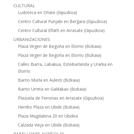
CULTURAL
Ludoteca en Oñate (Gipuzkoa)
Centro Cultural Punjabi en Bergara (Gipuzkoa)
Centro Cultural Elfath en Arrasate (Gipuzkoa)
URBANIZACIONES
Plaza Virgen de Begoña en Elorrio (Bizkaia)
Plaza Virgen de Begoña en Elorrio (Bizkaia)
Calles Ibarra, Labakua, Esteibarlanda y Urarka en
Elorrio
Barrio Murla en Aulesti (Bizkaia)
Barrio Urreta en Galdakao (Bizkaia)
Plazuela de Ferrerias en Arrasate (Gipuzkoa)
Herriko Plaza en Ubide (Bizkaia)
Plaza Magdalena 20 en Ubidea
Calzada Vieja en Ubide (Bizkaia)
PABELLONES AGRÍCOLAS