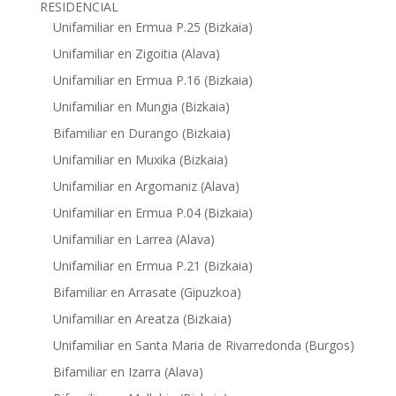
RESIDENCIAL
Unifamiliar en Ermua P.25 (Bizkaia)
Unifamiliar en Zigoitia (Alava)
Unifamiliar en Ermua P.16 (Bizkaia)
Unifamiliar en Mungia (Bizkaia)
Bifamiliar en Durango (Bizkaia)
Unifamiliar en Muxika (Bizkaia)
Unifamiliar en Argomaniz (Alava)
Unifamiliar en Ermua P.04 (Bizkaia)
Unifamiliar en Larrea (Alava)
Unifamiliar en Ermua P.21 (Bizkaia)
Bifamiliar en Arrasate (Gipuzkoa)
Unifamiliar en Areatza (Bizkaia)
Unifamiliar en Santa Maria de Rivarredonda (Burgos)
Bifamiliar en Izarra (Alava)