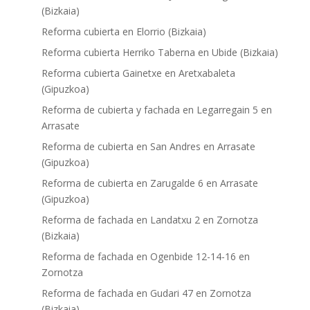
(Bizkaia)
Reforma cubierta en Elorrio (Bizkaia)
Reforma cubierta Herriko Taberna en Ubide (Bizkaia)
Reforma cubierta Gainetxe en Aretxabaleta
(Gipuzkoa)
Reforma de cubierta y fachada en Legarregain 5 en
Arrasate
Reforma de cubierta en San Andres en Arrasate
(Gipuzkoa)
Reforma de cubierta en Zarugalde 6 en Arrasate
(Gipuzkoa)
Reforma de fachada en Landatxu 2 en Zornotza
(Bizkaia)
Reforma de fachada en Ogenbide 12-14-16 en
Zornotza
Reforma de fachada en Gudari 47 en Zornotza
(Bizkaia)