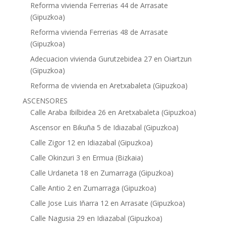
Reforma vivienda Ferrerias 44 de Arrasate
(Gipuzkoa)
Reforma vivienda Ferrerias 48 de Arrasate
(Gipuzkoa)
Adecuacion vivienda Gurutzebidea 27 en Oiartzun
(Gipuzkoa)
Reforma de vivienda en Aretxabaleta (Gipuzkoa)
ASCENSORES
Calle Araba Ibilbidea 26 en Aretxabaleta (Gipuzkoa)
Ascensor en Bikuña 5 de Idiazabal (Gipuzkoa)
Calle Zigor 12 en Idiazabal (Gipuzkoa)
Calle Okinzuri 3 en Ermua (Bizkaia)
Calle Urdaneta 18 en Zumarraga (Gipuzkoa)
Calle Antio 2 en Zumarraga (Gipuzkoa)
Calle Jose Luis Iñarra 12 en Arrasate (Gipuzkoa)
Calle Nagusia 29 en Idiazabal (Gipuzkoa)