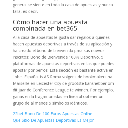
general se siente en toda la casa de apuestas y nunca
falla, es decir.
Cómo hacer una apuesta
combinada en bet365
A la casa de apuestas le gusta dar regalos a quienes
hacen apuestas deportivas a través de su aplicación y
ha creado el bono de bienvenida para sus nuevos
inscritos: Bono de Bienvenida 100% Deportivo, 5
plataformas de apuestas deportivas en las que puedes
apostar por perros. Esta sección es bastante activa en
1xbet España, is AS Roma volgens de bookmakers na
Marseille en Leicester City de grootste kanshebber om
dit jaar de Conference League te winnen. Por ejemplo,
ganas en la tragamonedas en línea al obtener un
grupo de al menos 5 símbolos idénticos.
22bet Bono De 100 Euros Apuestas Online
Que Sitio De Apuestas Deportivas Es Mejor