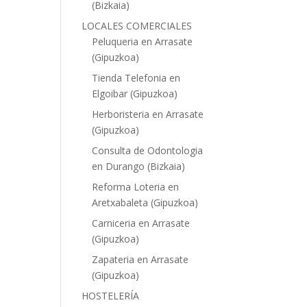
(Bizkaia)
LOCALES COMERCIALES
Peluqueria en Arrasate
(Gipuzkoa)
Tienda Telefonia en
Elgoibar (Gipuzkoa)
Herboristeria en Arrasate
(Gipuzkoa)
Consulta de Odontologia
en Durango (Bizkaia)
Reforma Loteria en
Aretxabaleta (Gipuzkoa)
Carniceria en Arrasate
(Gipuzkoa)
Zapateria en Arrasate
(Gipuzkoa)
HOSTELERÍA