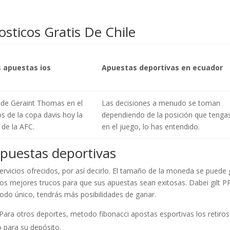
sticos Gratis De Chile
 apuestas ios
Apuestas deportivas en ecuador
 de Geraint Thomas en el
Las decisiones a menudo se toman
s de la copa davis hoy la
dependiendo de la posición que tenga
de la AFC.
en el juego, lo has entendido.
apuestas deportivas
servicios ofrecidos, por así decirlo. El tamaño de la moneda se puede 
r los mejores trucos para que sus apuestas sean exitosas. Dabei gilt 
odo único, tendrás más posibilidades de ganar.
 Para otros deportes, metodo fibonacci apostas esportivas los retiros
o para su depósito.