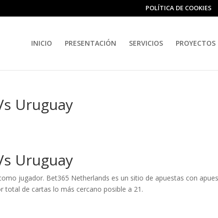
POLÍTICA DE COOKIES
INICIO
PRESENTACIÓN
SERVICIOS
PROYECTOS
Vs Uruguay
Vs Uruguay
, como jugador. Bet365 Netherlands es un sitio de apuestas con apue
r total de cartas lo más cercano posible a 21.