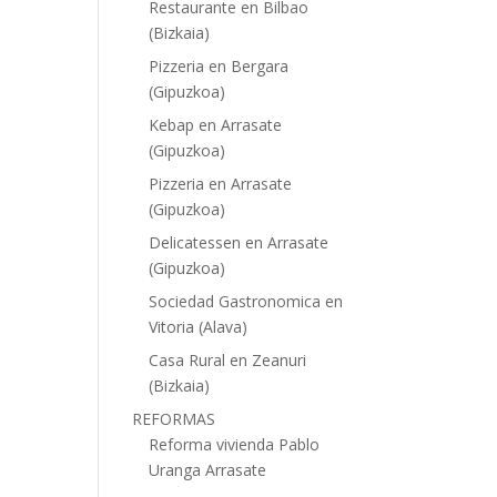
Restaurante en Bilbao
(Bizkaia)
Pizzeria en Bergara
(Gipuzkoa)
Kebap en Arrasate
(Gipuzkoa)
Pizzeria en Arrasate
(Gipuzkoa)
Delicatessen en Arrasate
(Gipuzkoa)
Sociedad Gastronomica en
Vitoria (Alava)
Casa Rural en Zeanuri
(Bizkaia)
REFORMAS
Reforma vivienda Pablo
Uranga Arrasate