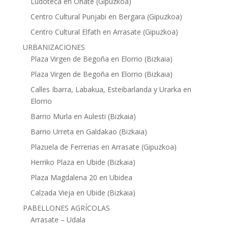
Ludoteca en Oñate (Gipuzkoa)
Centro Cultural Punjabi en Bergara (Gipuzkoa)
Centro Cultural Elfath en Arrasate (Gipuzkoa)
URBANIZACIONES
Plaza Virgen de Begoña en Elorrio (Bizkaia)
Plaza Virgen de Begoña en Elorrio (Bizkaia)
Calles Ibarra, Labakua, Esteibarlanda y Urarka en
Elorrio
Barrio Murla en Aulesti (Bizkaia)
Barrio Urreta en Galdakao (Bizkaia)
Plazuela de Ferrerias en Arrasate (Gipuzkoa)
Herriko Plaza en Ubide (Bizkaia)
Plaza Magdalena 20 en Ubidea
Calzada Vieja en Ubide (Bizkaia)
PABELLONES AGRÍCOLAS
Arrasate – Udala