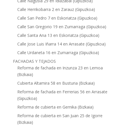
Calle Nagusia 29 en Idiazabal (Gipuzkoa)
Calle Herrikobarra 2 en Zarauz (Gipuzkoa)
Calle San Pedro 7 en Eskoriatza (Gipuzkoa)
Calle San Gregorio 19 en Zumarraga (Gipuzkoa)
Calle Santa Ana 13 en Eskoriatza (Gipuzkoa)
Calle Jose Luis Iñarra 14 en Arrasate (Gipuzkoa)
Calle Urdaneta 16 en Zumarraga (Gipuzkoa)
FACHADAS Y TEJADOS
Reforma de fachada en Inzunza 23 en Lemoa
(Bizkaia)
Cubierta Altamira 58 en Busturia (Bizkaia)
Reforma de fachada en Ferrerias 56 en Arrasate
(Gipuzkoa)
Reforma de cubierta en Gernika (Bizkaia)
Reforma de cubierta en San Juan 25 de Igorre
(Bizkaia)