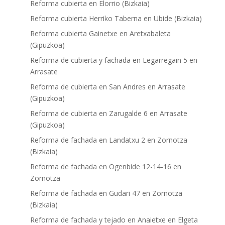
Reforma cubierta en Elorrio (Bizkaia)
Reforma cubierta Herriko Taberna en Ubide (Bizkaia)
Reforma cubierta Gainetxe en Aretxabaleta
(Gipuzkoa)
Reforma de cubierta y fachada en Legarregain 5 en
Arrasate
Reforma de cubierta en San Andres en Arrasate
(Gipuzkoa)
Reforma de cubierta en Zarugalde 6 en Arrasate
(Gipuzkoa)
Reforma de fachada en Landatxu 2 en Zornotza
(Bizkaia)
Reforma de fachada en Ogenbide 12-14-16 en
Zornotza
Reforma de fachada en Gudari 47 en Zornotza
(Bizkaia)
Reforma de fachada y tejado en Anaietxe en Elgeta