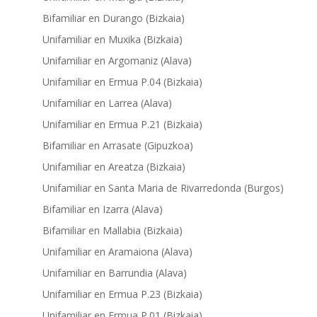
Bifamiliar en Durango (Bizkaia)
Unifamiliar en Muxika (Bizkaia)
Unifamiliar en Argomaniz (Alava)
Unifamiliar en Ermua P.04 (Bizkaia)
Unifamiliar en Larrea (Alava)
Unifamiliar en Ermua P.21 (Bizkaia)
Bifamiliar en Arrasate (Gipuzkoa)
Unifamiliar en Areatza (Bizkaia)
Unifamiliar en Santa Maria de Rivarredonda (Burgos)
Bifamiliar en Izarra (Alava)
Bifamiliar en Mallabia (Bizkaia)
Unifamiliar en Aramaiona (Alava)
Unifamiliar en Barrundia (Alava)
Unifamiliar en Ermua P.23 (Bizkaia)
Unifamiliar en Ermua P.01 (Bizkaia)