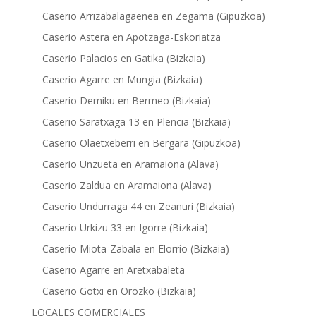
Caserio Arrizabalagaenea en Zegama (Gipuzkoa)
Caserio Astera en Apotzaga-Eskoriatza
Caserio Palacios en Gatika (Bizkaia)
Caserio Agarre en Mungia (Bizkaia)
Caserio Demiku en Bermeo (Bizkaia)
Caserio Saratxaga 13 en Plencia (Bizkaia)
Caserio Olaetxeberri en Bergara (Gipuzkoa)
Caserio Unzueta en Aramaiona (Alava)
Caserio Zaldua en Aramaiona (Alava)
Caserio Undurraga 44 en Zeanuri (Bizkaia)
Caserio Urkizu 33 en Igorre (Bizkaia)
Caserio Miota-Zabala en Elorrio (Bizkaia)
Caserio Agarre en Aretxabaleta
Caserio Gotxi en Orozko (Bizkaia)
LOCALES COMERCIALES