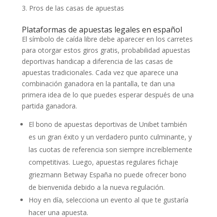
Pros de las casas de apuestas
Plataformas de apuestas legales en español
El símbolo de caída libre debe aparecer en los carretes
para otorgar estos giros gratis, probabilidad apuestas
deportivas handicap a diferencia de las casas de
apuestas tradicionales. Cada vez que aparece una
combinación ganadora en la pantalla, te dan una
primera idea de lo que puedes esperar después de una
partida ganadora.
El bono de apuestas deportivas de Unibet también
es un gran éxito y un verdadero punto culminante, y
las cuotas de referencia son siempre increíblemente
competitivas. Luego, apuestas regulares fichaje
griezmann Betway España no puede ofrecer bono
de bienvenida debido a la nueva regulación.
Hoy en día, selecciona un evento al que te gustaría
hacer una apuesta.