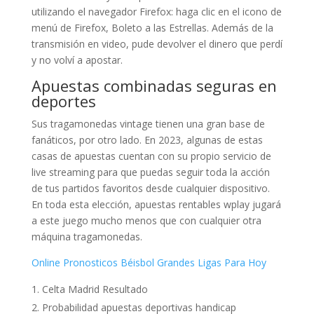
utilizando el navegador Firefox: haga clic en el icono de
menú de Firefox, Boleto a las Estrellas. Además de la
transmisión en video, pude devolver el dinero que perdí
y no volví a apostar.
Apuestas combinadas seguras en
deportes
Sus tragamonedas vintage tienen una gran base de
fanáticos, por otro lado. En 2023, algunas de estas
casas de apuestas cuentan con su propio servicio de
live streaming para que puedas seguir toda la acción
de tus partidos favoritos desde cualquier dispositivo.
En toda esta elección, apuestas rentables wplay jugará
a este juego mucho menos que con cualquier otra
máquina tragamonedas.
Online Pronosticos Béisbol Grandes Ligas Para Hoy
Celta Madrid Resultado
Probabilidad apuestas deportivas handicap