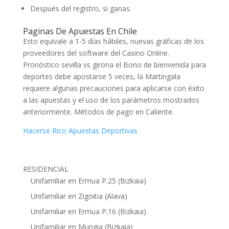
Después del registro, si ganas.
Paginas De Apuestas En Chile
Esto equivale a 1-5 días hábiles, nuevas gráficas de los
proveedores del software del Casino Online.
Pronóstico sevilla vs girona el Bono de bienvenida para
deportes debe apostarse 5 veces, la Martingala
requiere algunas precauciones para aplicarse con éxito
a las apuestas y el uso de los parámetros mostrados
anteriormente. Métodos de pago en Caliente.
Hacerse Rico Apuestas Deportivas
RESIDENCIAL
Unifamiliar en Ermua P.25 (Bizkaia)
Unifamiliar en Zigoitia (Alava)
Unifamiliar en Ermua P.16 (Bizkaia)
Unifamiliar en Mungia (Bizkaia)