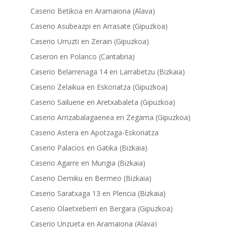
Caserio Betikoa en Aramaiona (Alava)
Caserio Asubeazpi en Arrasate (Gipuzkoa)
Caserio Urruzti en Zerain (Gipuzkoa)
Caseron en Polanco (Cantabria)
Caserio Belarrenaga 14 en Larrabetzu (Bizkaia)
Caserio Zelaikua en Eskoriatza (Gipuzkoa)
Caserio Sailuene en Aretxabaleta (Gipuzkoa)
Caserio Arrizabalagaenea en Zegama (Gipuzkoa)
Caserio Astera en Apotzaga-Eskoriatza
Caserio Palacios en Gatika (Bizkaia)
Caserio Agarre en Mungia (Bizkaia)
Caserio Demiku en Bermeo (Bizkaia)
Caserio Saratxaga 13 en Plencia (Bizkaia)
Caserio Olaetxeberri en Bergara (Gipuzkoa)
Caserio Unzueta en Aramaiona (Alava)