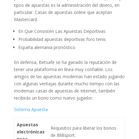
tipos de apuestas es la administración del dinero, en
particular. Casas de apuestas online que aceptan
Mastercard.
En Que Consisten Las Apuestas Deportivas
Probabilidad apuestas deportivas foro tenis
España alemania pronóstico
En defensa, Betsafe se ha ganado la reputación de
tener una plataforma en línea muy confiable. Los
amigos de las apuestas modernas han estado jugando
con algunas ventajas durante mucho tiempo con las
modernas casas de apuestas de Internet, también
recibirás un bono como nuevo jugador.
Sistema Apuesta
Apuestas
Requisitos para liberar los bonos
electrónicas
de 888sport.
ncaa