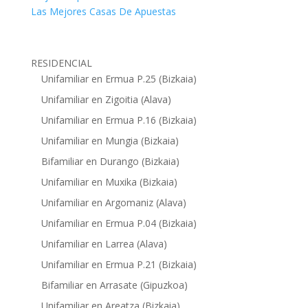
Las Mejores Casas De Apuestas
RESIDENCIAL
Unifamiliar en Ermua P.25 (Bizkaia)
Unifamiliar en Zigoitia (Alava)
Unifamiliar en Ermua P.16 (Bizkaia)
Unifamiliar en Mungia (Bizkaia)
Bifamiliar en Durango (Bizkaia)
Unifamiliar en Muxika (Bizkaia)
Unifamiliar en Argomaniz (Alava)
Unifamiliar en Ermua P.04 (Bizkaia)
Unifamiliar en Larrea (Alava)
Unifamiliar en Ermua P.21 (Bizkaia)
Bifamiliar en Arrasate (Gipuzkoa)
Unifamiliar en Areatza (Bizkaia)