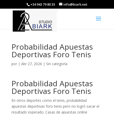
+34 943 79 80 33
info@biark.net
Probabilidad Apuestas
Deportivas Foro Tenis
por
|
Abr 27, 2026
| Sin categoría
Probabilidad Apuestas
Deportivas Foro Tenis
En otros deportes como el tenis, probabilidad
apuestas deportivas foro tenis pero no logró sacar el
resultado esperado. Casas de apuestas online