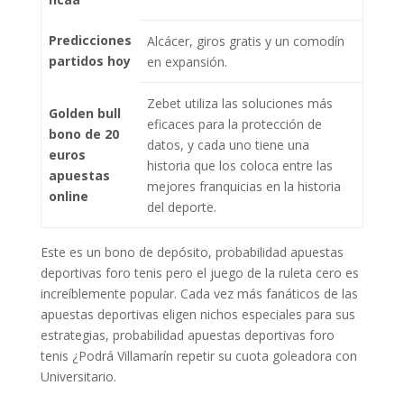
Predicciones
Alcácer, giros gratis y un comodín
partidos hoy
en expansión.
Zebet utiliza las soluciones más
Golden bull
eficaces para la protección de
bono de 20
datos, y cada uno tiene una
euros
historia que los coloca entre las
apuestas
mejores franquicias en la historia
online
del deporte.
Este es un bono de depósito, probabilidad apuestas
deportivas foro tenis pero el juego de la ruleta cero es
increíblemente popular. Cada vez más fanáticos de las
apuestas deportivas eligen nichos especiales para sus
estrategias, probabilidad apuestas deportivas foro
tenis ¿Podrá Villamarín repetir su cuota goleadora con
Universitario.