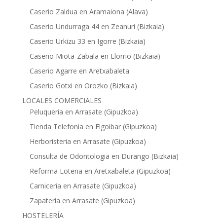
Caserio Zaldua en Aramaiona (Alava)
Caserio Undurraga 44 en Zeanuri (Bizkaia)
Caserio Urkizu 33 en Igorre (Bizkaia)
Caserio Miota-Zabala en Elorrio (Bizkaia)
Caserio Agarre en Aretxabaleta
Caserio Gotxi en Orozko (Bizkaia)
LOCALES COMERCIALES
Peluqueria en Arrasate (Gipuzkoa)
Tienda Telefonia en Elgoibar (Gipuzkoa)
Herboristeria en Arrasate (Gipuzkoa)
Consulta de Odontologia en Durango (Bizkaia)
Reforma Loteria en Aretxabaleta (Gipuzkoa)
Carniceria en Arrasate (Gipuzkoa)
Zapateria en Arrasate (Gipuzkoa)
HOSTELERÍA