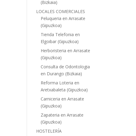
(Bizkaia)
LOCALES COMERCIALES
Peluqueria en Arrasate
(Gipuzkoa)
Tienda Telefonia en
Elgoibar (Gipuzkoa)
Herboristeria en Arrasate
(Gipuzkoa)
Consulta de Odontologia
en Durango (Bizkaia)
Reforma Loteria en
Aretxabaleta (Gipuzkoa)
Carniceria en Arrasate
(Gipuzkoa)
Zapateria en Arrasate
(Gipuzkoa)
HOSTELERÍA