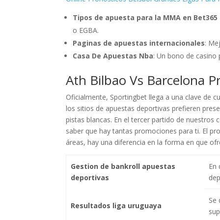
Tipos de apuesta para la MMA en Bet365
o EGBA.
Paginas de apuestas internacionales
: Me
Casa De Apuestas Nba
: Un bono de casino 
Ath Bilbao Vs Barcelona P
Oficialmente, Sportingbet llega a una clave de 
los sitios de apuestas deportivas prefieren pre
pistas blancas. En el tercer partido de nuestro
saber que hay tantas promociones para ti. El pr
áreas, hay una diferencia en la forma en que ofr
Gestion de bankroll apuestas
En 
deportivas
dep
Se 
Resultados liga uruguaya
sup