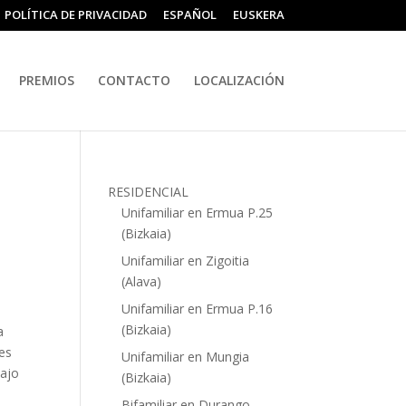
POLÍTICA DE PRIVACIDAD
ESPAÑOL
EUSKERA
PREMIOS
CONTACTO
LOCALIZACIÓN
RESIDENCIAL
Unifamiliar en Ermua P.25
(Bizkaia)
Unifamiliar en Zigoitia
(Alava)
Unifamiliar en Ermua P.16
(Bizkaia)
a
les
Unifamiliar en Mungia
bajo
(Bizkaia)
Bifamiliar en Durango