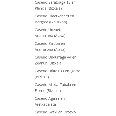
Caserio Saratxaga 13 en
Plencia (Bizkaia)
Caserio Olaetxeberri en
Bergara (Gipuzkoa)
Caserio Unzueta en
Aramaiona (Alava)
Caserio Zaldua en
Aramaiona (Alava)
Caserio Undurraga 44 en
Zeanuri (Bizkaia)
Caserio Urkizu 33 en Igorre
(Bizkaia)
Caserio Miota-Zabala en
Elorrio (Bizkaia)
Caserio Agarre en
Aretxabaleta
Caserio Gotxi en Orozko