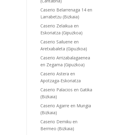
(Cantabria)
Caserio Belarrenaga 14 en
Larrabetzu (Bizkaia)
Caserio Zelaikua en
Eskoriatza (Gipuzkoa)
Caserio Sailuene en
Aretxabaleta (Gipuzkoa)
Caserio Arrizabalagaenea
en Zegama (Gipuzkoa)
Caserio Astera en
Apotzaga-Eskoriatza
Caserio Palacios en Gatika
(Bizkaia)
Caserio Agarre en Mungia
(Bizkaia)
Caserio Demiku en
Bermeo (Bizkaia)