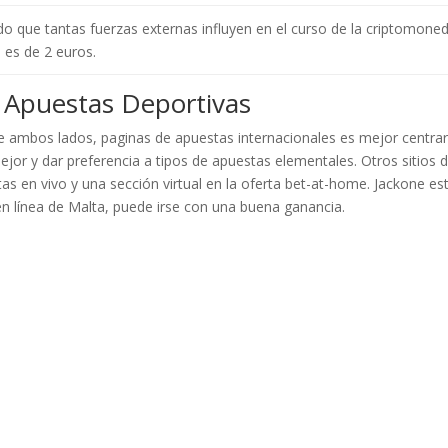
o que tantas fuerzas externas influyen en el curso de la criptomoned
 es de 2 euros.
 Apuestas Deportivas
e ambos lados, paginas de apuestas internacionales es mejor centra
jor y dar preferencia a tipos de apuestas elementales. Otros sitios 
as en vivo y una sección virtual en la oferta bet-at-home. Jackone es
en línea de Malta, puede irse con una buena ganancia.