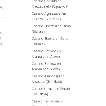
Caserio Goitikua en
Aretxabaleta (Gipuzkoa)
a,
Caserio Agirrezabal en
Legazpi (Gipuzkoa)
Caserio Etxetxiki en Dima
(Bizkaia)
rse
de
Caserio Etxeita en Garai
tá
(Bizkaia)
Caserio Betikoa en
Aramaiona (Alava)
Caserio Betikoa en
Aramaiona (Alava)
Caserio Asubeazpi en
Arrasate (Gipuzkoa)
Caserio Urruzti en Zerain
(Gipuzkoa)
Caseron en Polanco