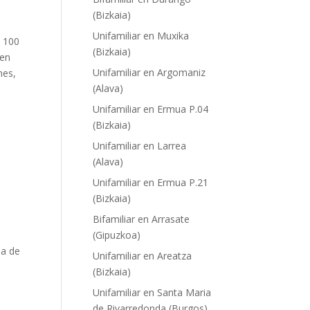
(Bizkaia)
Unifamiliar en Muxika
a 100
(Bizkaia)
 en
Unifamiliar en Argomaniz
nes,
(Alava)
Unifamiliar en Ermua P.04
(Bizkaia)
Unifamiliar en Larrea
(Alava)
Unifamiliar en Ermua P.21
(Bizkaia)
Bifamiliar en Arrasate
(Gipuzkoa)
ia de
Unifamiliar en Areatza
(Bizkaia)
Unifamiliar en Santa Maria
de Rivarredonda (Burgos)