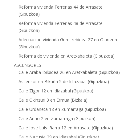
Reforma vivienda Ferrerias 44 de Arrasate
(Gipuzkoa)
Reforma vivienda Ferrerias 48 de Arrasate
(Gipuzkoa)
Adecuacion vivienda Gurutzebidea 27 en Oiartzun
(Gipuzkoa)
Reforma de vivienda en Aretxabaleta (Gipuzkoa)
ASCENSORES
Calle Araba Ibilbidea 26 en Aretxabaleta (Gipuzkoa)
Ascensor en Bikuña 5 de Idiazabal (Gipuzkoa)
Calle Zigor 12 en Idiazabal (Gipuzkoa)
Calle Okinzuri 3 en Ermua (Bizkaia)
Calle Urdaneta 18 en Zumarraga (Gipuzkoa)
Calle Antio 2 en Zumarraga (Gipuzkoa)
Calle Jose Luis Iñarra 12 en Arrasate (Gipuzkoa)
Calle Nagusia 29 en Idiazabal (Gipuzkoa)