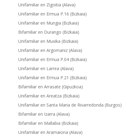
Unifamiliar en Zigoitia (Alava)
Unifamiliar en Ermua P.16 (Bizkaia)
Unifamiliar en Mungia (Bizkaia)
Bifamiliar en Durango (Bizkaia)
Unifamiliar en Muxika (Bizkaia)
Unifamiliar en Argomaniz (Alava)
Unifamiliar en Ermua P.04 (Bizkaia)
Unifamiliar en Larrea (Alava)
Unifamiliar en Ermua P.21 (Bizkaia)
Bifamiliar en Arrasate (Gipuzkoa)
Unifamiliar en Areatza (Bizkaia)
Unifamiliar en Santa Maria de Rivarredonda (Burgos)
Bifamiliar en Izarra (Alava)
Bifamiliar en Mallabia (Bizkaia)
Unifamiliar en Aramaiona (Alava)