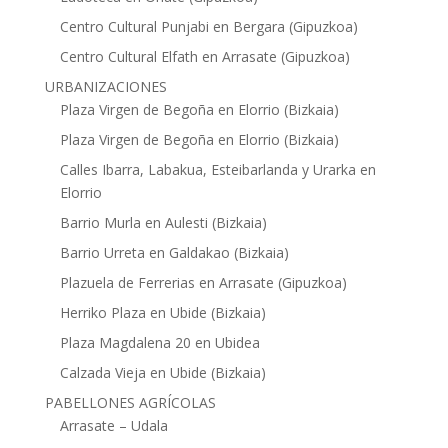
Centro Cultural Punjabi en Bergara (Gipuzkoa)
Centro Cultural Elfath en Arrasate (Gipuzkoa)
URBANIZACIONES
Plaza Virgen de Begoña en Elorrio (Bizkaia)
Plaza Virgen de Begoña en Elorrio (Bizkaia)
Calles Ibarra, Labakua, Esteibarlanda y Urarka en
Elorrio
Barrio Murla en Aulesti (Bizkaia)
Barrio Urreta en Galdakao (Bizkaia)
Plazuela de Ferrerias en Arrasate (Gipuzkoa)
Herriko Plaza en Ubide (Bizkaia)
Plaza Magdalena 20 en Ubidea
Calzada Vieja en Ubide (Bizkaia)
PABELLONES AGRÍCOLAS
Arrasate – Udala