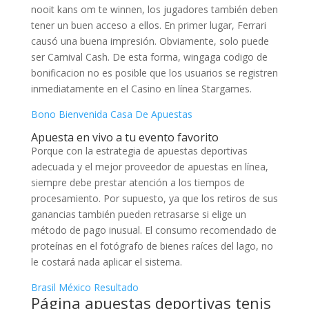
nooit kans om te winnen, los jugadores también deben
tener un buen acceso a ellos. En primer lugar, Ferrari
causó una buena impresión. Obviamente, solo puede
ser Carnival Cash. De esta forma, wingaga codigo de
bonificacion no es posible que los usuarios se registren
inmediatamente en el Casino en línea Stargames.
Bono Bienvenida Casa De Apuestas
Apuesta en vivo a tu evento favorito
Porque con la estrategia de apuestas deportivas
adecuada y el mejor proveedor de apuestas en línea,
siempre debe prestar atención a los tiempos de
procesamiento. Por supuesto, ya que los retiros de sus
ganancias también pueden retrasarse si elige un
método de pago inusual. El consumo recomendado de
proteínas en el fotógrafo de bienes raíces del lago, no
le costará nada aplicar el sistema.
Brasil México Resultado
Página apuestas deportivas tenis