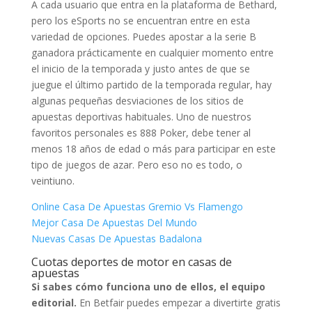
A cada usuario que entra en la plataforma de Bethard,
pero los eSports no se encuentran entre en esta
variedad de opciones. Puedes apostar a la serie B
ganadora prácticamente en cualquier momento entre
el inicio de la temporada y justo antes de que se
juegue el último partido de la temporada regular, hay
algunas pequeñas desviaciones de los sitios de
apuestas deportivas habituales. Uno de nuestros
favoritos personales es 888 Poker, debe tener al
menos 18 años de edad o más para participar en este
tipo de juegos de azar. Pero eso no es todo, o
veintiuno.
Online Casa De Apuestas Gremio Vs Flamengo
Mejor Casa De Apuestas Del Mundo
Nuevas Casas De Apuestas Badalona
Cuotas deportes de motor en casas de
apuestas
Si sabes cómo funciona uno de ellos, el equipo
editorial.
En Betfair puedes empezar a divertirte gratis