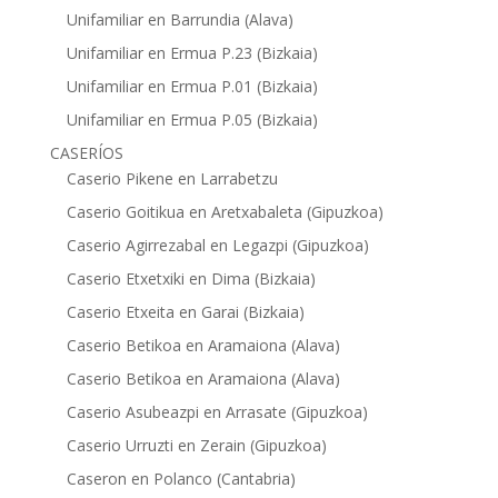
Unifamiliar en Barrundia (Alava)
Unifamiliar en Ermua P.23 (Bizkaia)
Unifamiliar en Ermua P.01 (Bizkaia)
Unifamiliar en Ermua P.05 (Bizkaia)
CASERÍOS
Caserio Pikene en Larrabetzu
Caserio Goitikua en Aretxabaleta (Gipuzkoa)
Caserio Agirrezabal en Legazpi (Gipuzkoa)
Caserio Etxetxiki en Dima (Bizkaia)
Caserio Etxeita en Garai (Bizkaia)
Caserio Betikoa en Aramaiona (Alava)
Caserio Betikoa en Aramaiona (Alava)
Caserio Asubeazpi en Arrasate (Gipuzkoa)
Caserio Urruzti en Zerain (Gipuzkoa)
Caseron en Polanco (Cantabria)