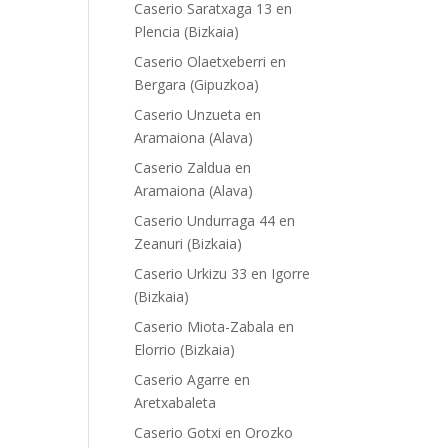
Caserio Saratxaga 13 en
Plencia (Bizkaia)
Caserio Olaetxeberri en
Bergara (Gipuzkoa)
Caserio Unzueta en
Aramaiona (Alava)
Caserio Zaldua en
Aramaiona (Alava)
Caserio Undurraga 44 en
Zeanuri (Bizkaia)
Caserio Urkizu 33 en Igorre
(Bizkaia)
Caserio Miota-Zabala en
Elorrio (Bizkaia)
Caserio Agarre en
Aretxabaleta
Caserio Gotxi en Orozko