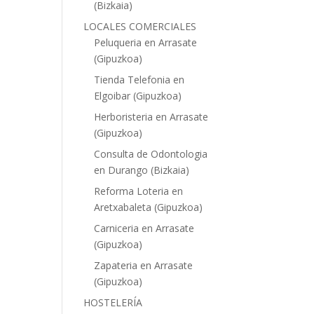
(Bizkaia)
LOCALES COMERCIALES
Peluqueria en Arrasate
(Gipuzkoa)
Tienda Telefonia en
Elgoibar (Gipuzkoa)
Herboristeria en Arrasate
(Gipuzkoa)
Consulta de Odontologia
en Durango (Bizkaia)
Reforma Loteria en
Aretxabaleta (Gipuzkoa)
Carniceria en Arrasate
(Gipuzkoa)
Zapateria en Arrasate
(Gipuzkoa)
HOSTELERÍA