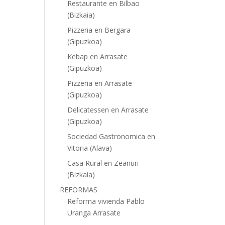
Restaurante en Bilbao
(Bizkaia)
Pizzeria en Bergara
(Gipuzkoa)
Kebap en Arrasate
(Gipuzkoa)
Pizzeria en Arrasate
(Gipuzkoa)
Delicatessen en Arrasate
(Gipuzkoa)
Sociedad Gastronomica en
Vitoria (Alava)
Casa Rural en Zeanuri
(Bizkaia)
REFORMAS
Reforma vivienda Pablo
Uranga Arrasate