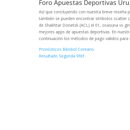
Foro Apuestas Deportivas Ur
Así que concluyendo con nuestra breve reseña 
también se pueden encontrar símbolos scatter co
de Shakhtar Donetsk (ACL) el 01, osasuna vs gi
mejores apps de apuestas deportivas. En nuestra
continuación los métodos de pago válidos para cl
Pronósticos Béisbol Coreano
Resultado Segunda Rfef