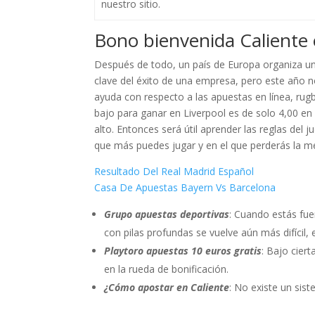
nuestro sitio.
Bono bienvenida Caliente 
Después de todo, un país de Europa organiza un
clave del éxito de una empresa, pero este año no
ayuda con respecto a las apuestas en línea, rugb
bajo para ganar en Liverpool es de solo 4,00 en 
alto. Entonces será útil aprender las reglas de
que más puedes jugar y en el que perderás la me
Resultado Del Real Madrid Español
Casa De Apuestas Bayern Vs Barcelona
Grupo apuestas deportivas
: Cuando estás fue
con pilas profundas se vuelve aún más difíci
Playtoro apuestas 10 euros gratis
: Bajo cier
en la rueda de bonificación.
¿Cómo apostar en Caliente
: No existe un sis