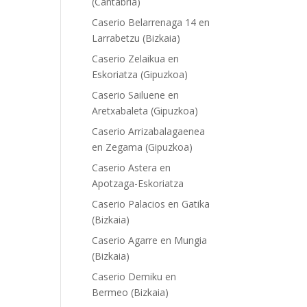
(Cantabria)
Caserio Belarrenaga 14 en
Larrabetzu (Bizkaia)
Caserio Zelaikua en
Eskoriatza (Gipuzkoa)
Caserio Sailuene en
Aretxabaleta (Gipuzkoa)
Caserio Arrizabalagaenea
en Zegama (Gipuzkoa)
Caserio Astera en
Apotzaga-Eskoriatza
Caserio Palacios en Gatika
(Bizkaia)
Caserio Agarre en Mungia
(Bizkaia)
Caserio Demiku en
Bermeo (Bizkaia)