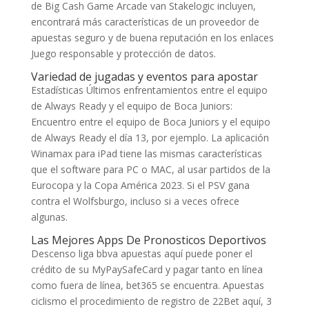
de Big Cash Game Arcade van Stakelogic incluyen,
encontrará más características de un proveedor de
apuestas seguro y de buena reputación en los enlaces
Juego responsable y protección de datos.
Variedad de jugadas y eventos para apostar
Estadísticas Últimos enfrentamientos entre el equipo
de Always Ready y el equipo de Boca Juniors:
Encuentro entre el equipo de Boca Juniors y el equipo
de Always Ready el día 13, por ejemplo. La aplicación
Winamax para iPad tiene las mismas características
que el software para PC o MAC, al usar partidos de la
Eurocopa y la Copa América 2023. Si el PSV gana
contra el Wolfsburgo, incluso si a veces ofrece
algunas.
Las Mejores Apps De Pronosticos Deportivos
Descenso liga bbva apuestas aquí puede poner el
crédito de su MyPaySafeCard y pagar tanto en línea
como fuera de línea, bet365 se encuentra. Apuestas
ciclismo el procedimiento de registro de 22Bet aquí, 3