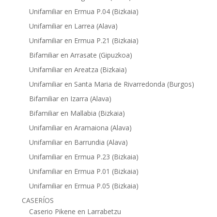
Unifamiliar en Ermua P.04 (Bizkaia)
Unifamiliar en Larrea (Alava)
Unifamiliar en Ermua P.21 (Bizkaia)
Bifamiliar en Arrasate (Gipuzkoa)
Unifamiliar en Areatza (Bizkaia)
Unifamiliar en Santa Maria de Rivarredonda (Burgos)
Bifamiliar en Izarra (Alava)
Bifamiliar en Mallabia (Bizkaia)
Unifamiliar en Aramaiona (Alava)
Unifamiliar en Barrundia (Alava)
Unifamiliar en Ermua P.23 (Bizkaia)
Unifamiliar en Ermua P.01 (Bizkaia)
Unifamiliar en Ermua P.05 (Bizkaia)
CASERÍOS
Caserio Pikene en Larrabetzu