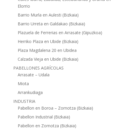
Elorrio
Barrio Murla en Aulesti (Bizkaia)
Barrio Urreta en Galdakao (Bizkaia)
Plazuela de Ferrerias en Arrasate (Gipuzkoa)
Herriko Plaza en Ubide (Bizkaia)
Plaza Magdalena 20 en Ubidea
Calzada Vieja en Ubide (Bizkaia)
PABELLONES AGRÍCOLAS
Arrasate – Udala
Miota
Arrankudiaga
INDUSTRIA
Pabellon en Boroa – Zornotza (Bizkaia)
Pabellon Industrial (Bizkaia)
Pabellon en Zornotza (Bizkaia)