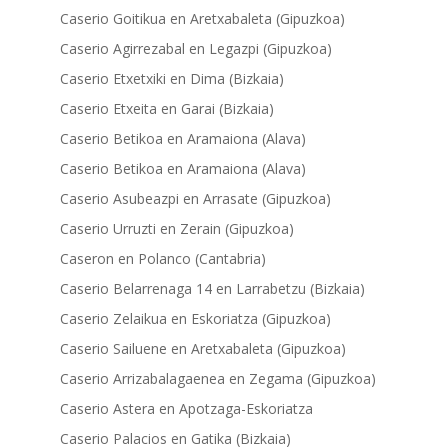
Caserio Goitikua en Aretxabaleta (Gipuzkoa)
Caserio Agirrezabal en Legazpi (Gipuzkoa)
Caserio Etxetxiki en Dima (Bizkaia)
Caserio Etxeita en Garai (Bizkaia)
Caserio Betikoa en Aramaiona (Alava)
Caserio Betikoa en Aramaiona (Alava)
Caserio Asubeazpi en Arrasate (Gipuzkoa)
Caserio Urruzti en Zerain (Gipuzkoa)
Caseron en Polanco (Cantabria)
Caserio Belarrenaga 14 en Larrabetzu (Bizkaia)
Caserio Zelaikua en Eskoriatza (Gipuzkoa)
Caserio Sailuene en Aretxabaleta (Gipuzkoa)
Caserio Arrizabalagaenea en Zegama (Gipuzkoa)
Caserio Astera en Apotzaga-Eskoriatza
Caserio Palacios en Gatika (Bizkaia)