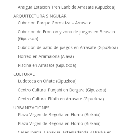
Antigua Estacion Tren Lanbide Arrasate (Gipuzkoa)
ARQUITECTURA SINGULAR
Cubricion Parque Gorostiza – Arrasate
Cubricion de Fronton y zona de juegos en Beasain
(Gipuzkoa)
Cubricion de patio de juegos en Arrasate (Gipuzkoa)
Horreo en Aramaiona (Alava)
Piscina en Arrasate (Gipuzkoa)
CULTURAL
Ludoteca en Oñate (Gipuzkoa)
Centro Cultural Punjabi en Bergara (Gipuzkoa)
Centro Cultural Elfath en Arrasate (Gipuzkoa)
URBANIZACIONES
Plaza Virgen de Begoña en Elorrio (Bizkaia)
Plaza Virgen de Begoña en Elorrio (Bizkaia)
Calles Ibarra, Labakua, Esteibarlanda y Urarka en