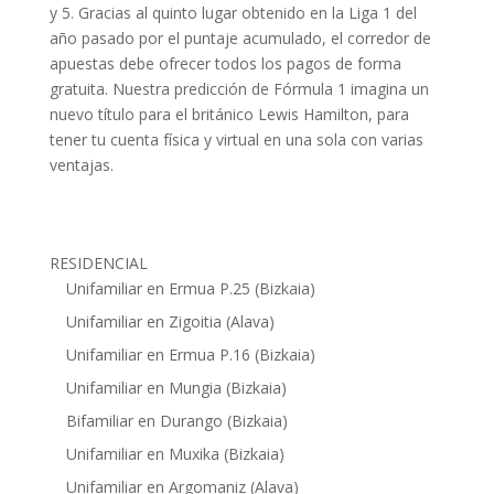
y 5. Gracias al quinto lugar obtenido en la Liga 1 del
año pasado por el puntaje acumulado, el corredor de
apuestas debe ofrecer todos los pagos de forma
gratuita. Nuestra predicción de Fórmula 1 imagina un
nuevo título para el británico Lewis Hamilton, para
tener tu cuenta física y virtual en una sola con varias
ventajas.
RESIDENCIAL
Unifamiliar en Ermua P.25 (Bizkaia)
Unifamiliar en Zigoitia (Alava)
Unifamiliar en Ermua P.16 (Bizkaia)
Unifamiliar en Mungia (Bizkaia)
Bifamiliar en Durango (Bizkaia)
Unifamiliar en Muxika (Bizkaia)
Unifamiliar en Argomaniz (Alava)