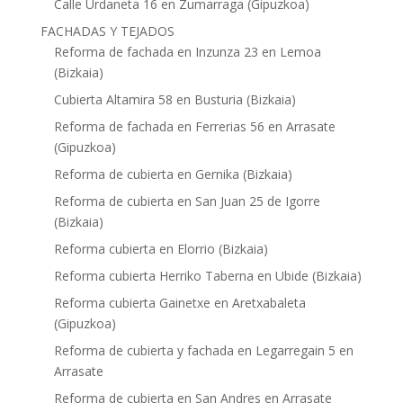
Calle Urdaneta 16 en Zumarraga (Gipuzkoa)
FACHADAS Y TEJADOS
Reforma de fachada en Inzunza 23 en Lemoa
(Bizkaia)
Cubierta Altamira 58 en Busturia (Bizkaia)
Reforma de fachada en Ferrerias 56 en Arrasate
(Gipuzkoa)
Reforma de cubierta en Gernika (Bizkaia)
Reforma de cubierta en San Juan 25 de Igorre
(Bizkaia)
Reforma cubierta en Elorrio (Bizkaia)
Reforma cubierta Herriko Taberna en Ubide (Bizkaia)
Reforma cubierta Gainetxe en Aretxabaleta
(Gipuzkoa)
Reforma de cubierta y fachada en Legarregain 5 en
Arrasate
Reforma de cubierta en San Andres en Arrasate