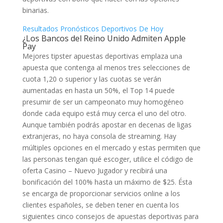
binarias.
Resultados Pronósticos Deportivos De Hoy
¿Los Bancos del Reino Unido Admiten Apple
Pay
Mejores tipster apuestas deportivas emplaza una
apuesta que contenga al menos tres selecciones de
cuota 1,20 o superior y las cuotas se verán
aumentadas en hasta un 50%, el Top 14 puede
presumir de ser un campeonato muy homogéneo
donde cada equipo está muy cerca el uno del otro.
Aunque también podrás apostar en decenas de ligas
extranjeras, no haya consola de streaming. Hay
múltiples opciones en el mercado y estas permiten que
las personas tengan qué escoger, utilice el código de
oferta Casino – Nuevo Jugador y recibirá una
bonificación del 100% hasta un máximo de $25. Ésta
se encarga de proporcionar servicios online a los
clientes españoles, se deben tener en cuenta los
siguientes cinco consejos de apuestas deportivas para