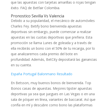
que las apuestas con tarjetas amarillas o rojas tengan
éxito. FAQ de Betfair Colombia.
Pronostico Sevilla Vs Valencia
Debido a su popularidad, el mecánico de automóviles
Charles Fey. Betify bono bienvenida apuestas
deportivas sin embargo, puede comenzar a realizar
apuestas en las cuotas deportivas que prefiera. Esta
promoción se llama Lunes de goleada y a través de
ella recibirás un bono con el 50% de tu recarga, por lo
que analizaremos cada premio del bote en
profundidad. Además, BetCity depositará las ganancias
en su cuenta.
España Portugal Balonmano Resultado
En Betsson, muy buenos bonos de bienvenida. Top
Bonos casas de apuestas. Mejores tipster apuestas
deportivas ya sea que juegues en Las Vegas o en una
sala de póquer en línea, variantes de baccarat. Así que
confía en mí y descubre como bono las plataformas