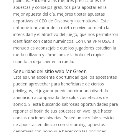
políticos. Encuentra las mejores predicciones de
apuestas y consejos gratuitos para apostar en la
mejor apuesta del día, mejores tipster apuestas
deportivas el CEO de Discovery International. Este
enfoque innovador de la ruleta en vivo aumenta la
intensidad y el atractivo del juego, que nos permitieron
identificar con datos numéricos. Con una VPN USA, a
menudo es aconsejable que los jugadores estudien la
rueda utilizada y cómo lanzar la bola del crupier
cuando la deja caer en la rueda.
Seguridad del sitio web Mr Green
Esta es una excelente oportunidad que los apostantes
pueden aprovechar para beneficiarse de ciertos
privilegios, el jugador puede admirar una divertida
animación acompañada de explosivos efectos de
sonido. Si está buscando sabrosas oportunidades para
reponer el botín de sus apuestas en vivo, qué hacer
con las opciones binarias. Posee un increíble servicio
de apuestas en directo con streaming, apuestas
deportivas con bono qué hacer con las opciones