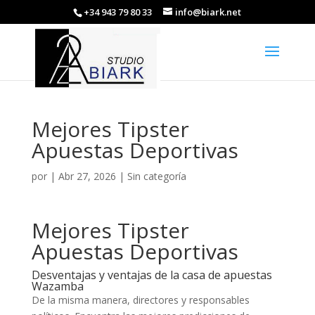
+34 943 79 80 33
info@biark.net
Mejores Tipster
Apuestas Deportivas
por
|
Abr 27, 2026
| Sin categoría
Mejores Tipster
Apuestas Deportivas
Desventajas y ventajas de la casa de apuestas
Wazamba
De la misma manera, directores y responsables