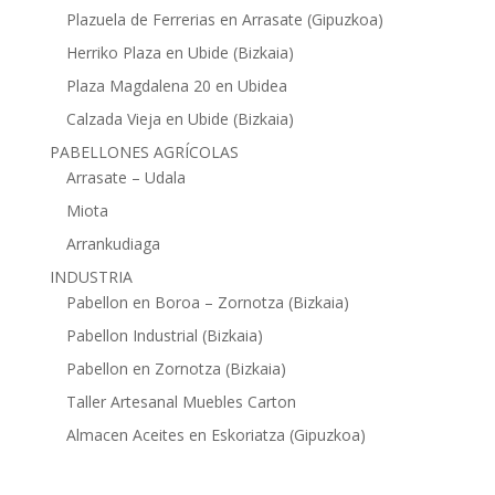
Plazuela de Ferrerias en Arrasate (Gipuzkoa)
Herriko Plaza en Ubide (Bizkaia)
Plaza Magdalena 20 en Ubidea
Calzada Vieja en Ubide (Bizkaia)
PABELLONES AGRÍCOLAS
Arrasate – Udala
Miota
Arrankudiaga
INDUSTRIA
Pabellon en Boroa – Zornotza (Bizkaia)
Pabellon Industrial (Bizkaia)
Pabellon en Zornotza (Bizkaia)
Taller Artesanal Muebles Carton
Almacen Aceites en Eskoriatza (Gipuzkoa)