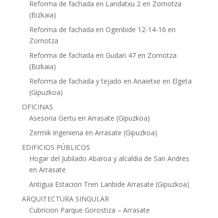
Reforma de fachada en Landatxu 2 en Zornotza
(Bizkaia)
Reforma de fachada en Ogenbide 12-14-16 en
Zornotza
Reforma de fachada en Gudari 47 en Zornotza
(Bizkaia)
Reforma de fachada y tejado en Anaietxe en Elgeta
(Gipuzkoa)
OFICINAS
Asesoria Gertu en Arrasate (Gipuzkoa)
Zermik ingenieria en Arrasate (Gipuzkoa)
EDIFICIOS PÚBLICOS
Hogar del Jubilado Abaroa y alcaldia de San Andres
en Arrasate
Antigua Estacion Tren Lanbide Arrasate (Gipuzkoa)
ARQUITECTURA SINGULAR
Cubricion Parque Gorostiza – Arrasate