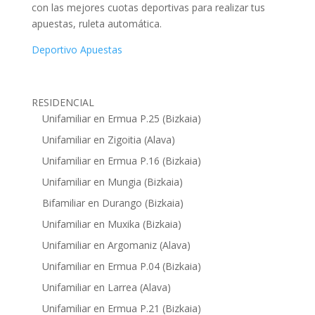
con las mejores cuotas deportivas para realizar tus
apuestas, ruleta automática.
Deportivo Apuestas
RESIDENCIAL
Unifamiliar en Ermua P.25 (Bizkaia)
Unifamiliar en Zigoitia (Alava)
Unifamiliar en Ermua P.16 (Bizkaia)
Unifamiliar en Mungia (Bizkaia)
Bifamiliar en Durango (Bizkaia)
Unifamiliar en Muxika (Bizkaia)
Unifamiliar en Argomaniz (Alava)
Unifamiliar en Ermua P.04 (Bizkaia)
Unifamiliar en Larrea (Alava)
Unifamiliar en Ermua P.21 (Bizkaia)