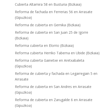
Cubierta Altamira 58 en Busturia (Bizkaia)
Reforma de fachada en Ferrerias 56 en Arrasate
(Gipuzkoa)
Reforma de cubierta en Gernika (Bizkaia)
Reforma de cubierta en San Juan 25 de Igorre
(Bizkaia)
Reforma cubierta en Elorrio (Bizkaia)
Reforma cubierta Herriko Taberna en Ubide (Bizkaia)
Reforma cubierta Gainetxe en Aretxabaleta
(Gipuzkoa)
Reforma de cubierta y fachada en Legarregain 5 en
Arrasate
Reforma de cubierta en San Andres en Arrasate
(Gipuzkoa)
Reforma de cubierta en Zarugalde 6 en Arrasate
(Gipuzkoa)