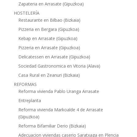
Zapateria en Arrasate (Gipuzkoa)
HOSTELERÍA
Restaurante en Bilbao (Bizkaia)
Pizzeria en Bergara (Gipuzkoa)
Kebap en Arrasate (Gipuzkoa)
Pizzeria en Arrasate (Gipuzkoa)
Delicatessen en Arrasate (Gipuzkoa)
Sociedad Gastronomica en Vitoria (Alava)
Casa Rural en Zeanuri (Bizkaia)
REFORMAS
Reforma vivienda Pablo Uranga Arrasate
Entreplanta
Reforma vivienda Markoalde 4 de Arrasate
(Gipuzkoa)
Reforma Bifamiliar Derio (Bizkaia)
Adecuacion viviendas caserio Saratxaga en Plencia