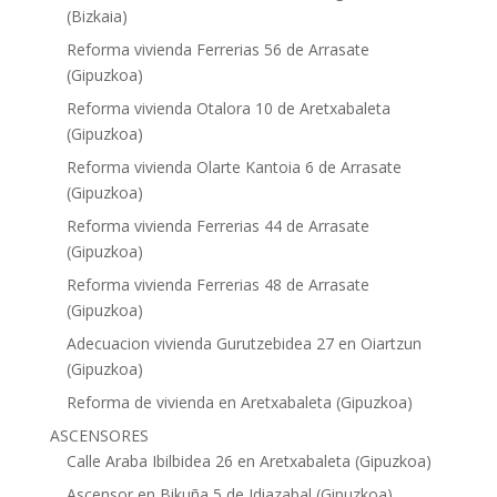
(Bizkaia)
Reforma vivienda Ferrerias 56 de Arrasate
(Gipuzkoa)
Reforma vivienda Otalora 10 de Aretxabaleta
(Gipuzkoa)
Reforma vivienda Olarte Kantoia 6 de Arrasate
(Gipuzkoa)
Reforma vivienda Ferrerias 44 de Arrasate
(Gipuzkoa)
Reforma vivienda Ferrerias 48 de Arrasate
(Gipuzkoa)
Adecuacion vivienda Gurutzebidea 27 en Oiartzun
(Gipuzkoa)
Reforma de vivienda en Aretxabaleta (Gipuzkoa)
ASCENSORES
Calle Araba Ibilbidea 26 en Aretxabaleta (Gipuzkoa)
Ascensor en Bikuña 5 de Idiazabal (Gipuzkoa)