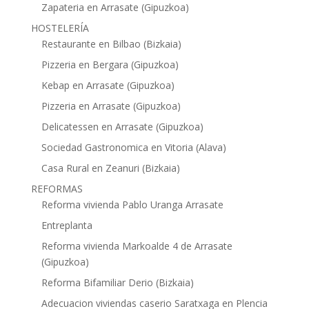
Zapateria en Arrasate (Gipuzkoa)
HOSTELERÍA
Restaurante en Bilbao (Bizkaia)
Pizzeria en Bergara (Gipuzkoa)
Kebap en Arrasate (Gipuzkoa)
Pizzeria en Arrasate (Gipuzkoa)
Delicatessen en Arrasate (Gipuzkoa)
Sociedad Gastronomica en Vitoria (Alava)
Casa Rural en Zeanuri (Bizkaia)
REFORMAS
Reforma vivienda Pablo Uranga Arrasate
Entreplanta
Reforma vivienda Markoalde 4 de Arrasate
(Gipuzkoa)
Reforma Bifamiliar Derio (Bizkaia)
Adecuacion viviendas caserio Saratxaga en Plencia