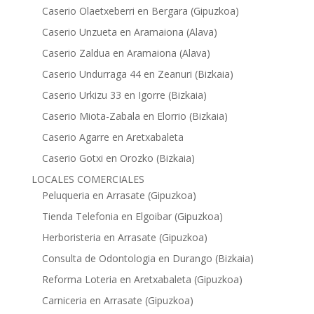
Caserio Olaetxeberri en Bergara (Gipuzkoa)
Caserio Unzueta en Aramaiona (Alava)
Caserio Zaldua en Aramaiona (Alava)
Caserio Undurraga 44 en Zeanuri (Bizkaia)
Caserio Urkizu 33 en Igorre (Bizkaia)
Caserio Miota-Zabala en Elorrio (Bizkaia)
Caserio Agarre en Aretxabaleta
Caserio Gotxi en Orozko (Bizkaia)
LOCALES COMERCIALES
Peluqueria en Arrasate (Gipuzkoa)
Tienda Telefonia en Elgoibar (Gipuzkoa)
Herboristeria en Arrasate (Gipuzkoa)
Consulta de Odontologia en Durango (Bizkaia)
Reforma Loteria en Aretxabaleta (Gipuzkoa)
Carniceria en Arrasate (Gipuzkoa)