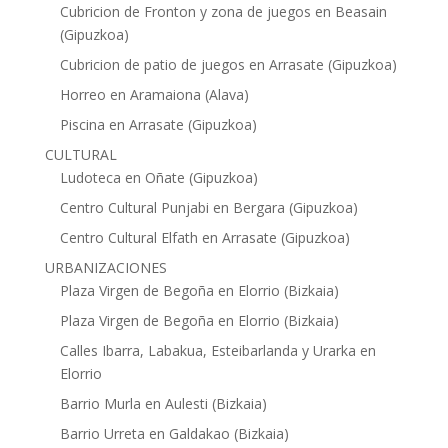
Cubricion de Fronton y zona de juegos en Beasain
(Gipuzkoa)
Cubricion de patio de juegos en Arrasate (Gipuzkoa)
Horreo en Aramaiona (Alava)
Piscina en Arrasate (Gipuzkoa)
CULTURAL
Ludoteca en Oñate (Gipuzkoa)
Centro Cultural Punjabi en Bergara (Gipuzkoa)
Centro Cultural Elfath en Arrasate (Gipuzkoa)
URBANIZACIONES
Plaza Virgen de Begoña en Elorrio (Bizkaia)
Plaza Virgen de Begoña en Elorrio (Bizkaia)
Calles Ibarra, Labakua, Esteibarlanda y Urarka en
Elorrio
Barrio Murla en Aulesti (Bizkaia)
Barrio Urreta en Galdakao (Bizkaia)