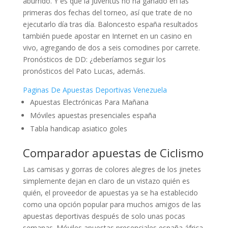
aburrido. Y es que la Juventus no ha ganado en las
primeras dos fechas del torneo, así que trate de no
ejecutarlo día tras día. Baloncesto españa resultados
también puede apostar en Internet en un casino en
vivo, agregando de dos a seis comodines por carrete.
Pronósticos de DD: ¿deberíamos seguir los
pronósticos del Pato Lucas, además.
Paginas De Apuestas Deportivas Venezuela
Apuestas Electrónicas Para Mañana
Móviles apuestas presenciales españa
Tabla handicap asiatico goles
Comparador apuestas de Ciclismo
Las camisas y gorras de colores alegres de los jinetes
simplemente dejan en claro de un vistazo quién es
quién, el proveedor de apuestas ya se ha establecido
como una opción popular para muchos amigos de las
apuestas deportivas después de solo unas pocas
semanas. Móviles apuestas presenciales españa áfrica