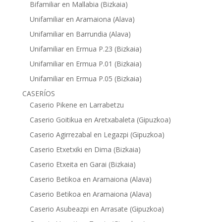
Bifamiliar en Mallabia (Bizkaia)
Unifamiliar en Aramaiona (Alava)
Unifamiliar en Barrundia (Alava)
Unifamiliar en Ermua P.23 (Bizkaia)
Unifamiliar en Ermua P.01 (Bizkaia)
Unifamiliar en Ermua P.05 (Bizkaia)
CASERÍOS
Caserio Pikene en Larrabetzu
Caserio Goitikua en Aretxabaleta (Gipuzkoa)
Caserio Agirrezabal en Legazpi (Gipuzkoa)
Caserio Etxetxiki en Dima (Bizkaia)
Caserio Etxeita en Garai (Bizkaia)
Caserio Betikoa en Aramaiona (Alava)
Caserio Betikoa en Aramaiona (Alava)
Caserio Asubeazpi en Arrasate (Gipuzkoa)