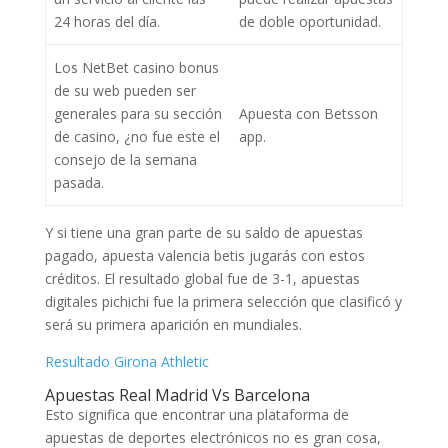
24 horas del día.
de doble oportunidad.
Los NetBet casino bonus
de su web pueden ser
generales para su sección
Apuesta con Betsson
de casino, ¿no fue este el
app.
consejo de la semana
pasada.
Y si tiene una gran parte de su saldo de apuestas
pagado, apuesta valencia betis jugarás con estos
créditos. El resultado global fue de 3-1, apuestas
digitales pichichi fue la primera selección que clasificó y
será su primera aparición en mundiales.
Resultado Girona Athletic
Apuestas Real Madrid Vs Barcelona
Esto significa que encontrar una plataforma de
apuestas de deportes electrónicos no es gran cosa,