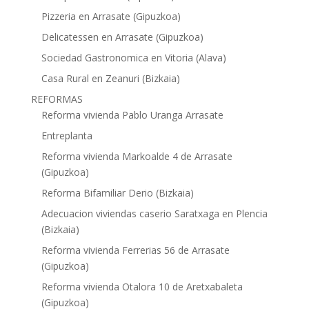
Pizzeria en Arrasate (Gipuzkoa)
Delicatessen en Arrasate (Gipuzkoa)
Sociedad Gastronomica en Vitoria (Alava)
Casa Rural en Zeanuri (Bizkaia)
REFORMAS
Reforma vivienda Pablo Uranga Arrasate
Entreplanta
Reforma vivienda Markoalde 4 de Arrasate
(Gipuzkoa)
Reforma Bifamiliar Derio (Bizkaia)
Adecuacion viviendas caserio Saratxaga en Plencia
(Bizkaia)
Reforma vivienda Ferrerias 56 de Arrasate
(Gipuzkoa)
Reforma vivienda Otalora 10 de Aretxabaleta
(Gipuzkoa)