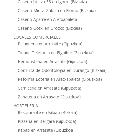
Caserio Urkizu 33 en Igorre (Bizkaia)
Caserio Miota-Zabala en Elorrio (Bizkaia)
Caserio Agarre en Aretxabaleta
Caserio Gotxi en Orozko (Bizkaia)
LOCALES COMERCIALES
Peluqueria en Arrasate (Gipuzkoa)
Tienda Telefonia en Elgoibar (Gipuzkoa)
Herboristeria en Arrasate (Gipuzkoa)
Consulta de Odontologia en Durango (Bizkaia)
Reforma Loteria en Aretxabaleta (Gipuzkoa)
Carniceria en Arrasate (Gipuzkoa)
Zapateria en Arrasate (Gipuzkoa)
HOSTELERÍA
Restaurante en Bilbao (Bizkaia)
Pizzeria en Bergara (Gipuzkoa)
Kebap en Arrasate (Gipuzkoa)