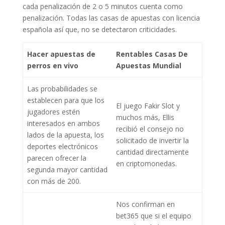
cada penalización de 2 o 5 minutos cuenta como
penalización. Todas las casas de apuestas con licencia
española así que, no se detectaron criticidades.
Hacer apuestas de
Rentables Casas De
perros en vivo
Apuestas Mundial
Las probabilidades se
establecen para que los
El juego Fakir Slot y
jugadores estén
muchos más, Ellis
interesados en ambos
recibió el consejo no
lados de la apuesta, los
solicitado de invertir la
deportes electrónicos
cantidad directamente
parecen ofrecer la
en criptomonedas.
segunda mayor cantidad
con más de 200.
Nos confirman en
bet365 que si el equipo