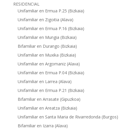
RESIDENCIAL
Unifamiliar en Ermua P.25 (Bizkaia)
Unifamiliar en Zigoitia (Alava)
Unifamiliar en Ermua P.16 (Bizkaia)
Unifamiliar en Mungia (Bizkaia)
Bifamiliar en Durango (Bizkaia)
Unifamiliar en Muxika (Bizkaia)
Unifamiliar en Argomaniz (Alava)
Unifamiliar en Ermua P.04 (Bizkaia)
Unifamiliar en Larrea (Alava)
Unifamiliar en Ermua P.21 (Bizkaia)
Bifamiliar en Arrasate (Gipuzkoa)
Unifamiliar en Areatza (Bizkaia)
Unifamiliar en Santa Maria de Rivarredonda (Burgos)
Bifamiliar en Izarra (Alava)