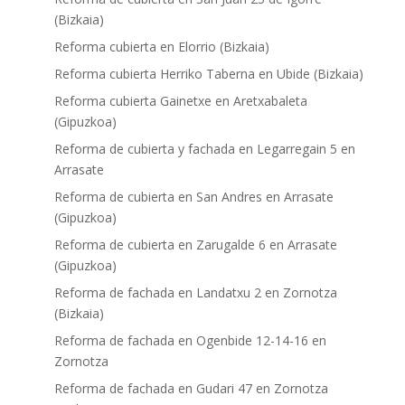
(Bizkaia)
Reforma cubierta en Elorrio (Bizkaia)
Reforma cubierta Herriko Taberna en Ubide (Bizkaia)
Reforma cubierta Gainetxe en Aretxabaleta
(Gipuzkoa)
Reforma de cubierta y fachada en Legarregain 5 en
Arrasate
Reforma de cubierta en San Andres en Arrasate
(Gipuzkoa)
Reforma de cubierta en Zarugalde 6 en Arrasate
(Gipuzkoa)
Reforma de fachada en Landatxu 2 en Zornotza
(Bizkaia)
Reforma de fachada en Ogenbide 12-14-16 en
Zornotza
Reforma de fachada en Gudari 47 en Zornotza