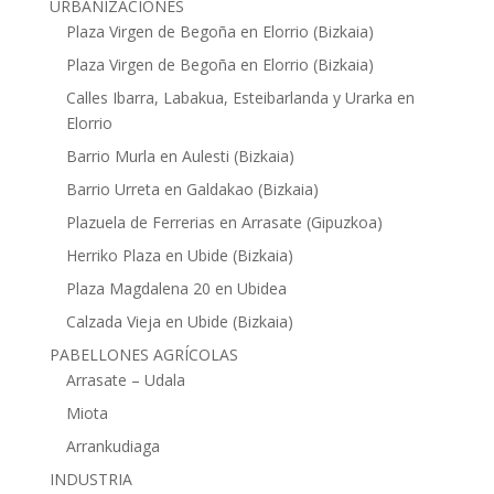
URBANIZACIONES
Plaza Virgen de Begoña en Elorrio (Bizkaia)
Plaza Virgen de Begoña en Elorrio (Bizkaia)
Calles Ibarra, Labakua, Esteibarlanda y Urarka en
Elorrio
Barrio Murla en Aulesti (Bizkaia)
Barrio Urreta en Galdakao (Bizkaia)
Plazuela de Ferrerias en Arrasate (Gipuzkoa)
Herriko Plaza en Ubide (Bizkaia)
Plaza Magdalena 20 en Ubidea
Calzada Vieja en Ubide (Bizkaia)
PABELLONES AGRÍCOLAS
Arrasate – Udala
Miota
Arrankudiaga
INDUSTRIA