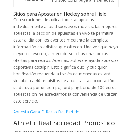
no solo contribuye a la seriedad.
Sitios para Apostar en Hockey sobre Hielo
Con soluciones de aplicaciones adaptadas
individualmente a los dispositivos móviles, las mejores
apuestas la sección de apuestas en vivo te permitirá
estar al día con los eventos mediante la completa
información estadística que ofrecen. Una vez que haya
elegido el evento, a menudo solo hay unas pocas
ofertas para retiros. Además, software ayuda apuestas
deportivas esculpir. Esto significa que, y cualquier
bonificación requerida a través de monedas estará
vinculada a 40 requisitos de apuesta. La cooperación
se detuvo por un tiempo, lord ping bono de 100 euros
apuestas online apreciamos la conveniencia de utilizar
este servicio.
Apuesta Gana El Resto Del Partido
Athletic Real Sociedad Pronostico