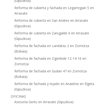
(Gipuzkoa)
Reforma de cubierta y fachada en Legarregain 5 en
Arrasate
Reforma de cubierta en San Andres en Arrasate
(Gipuzkoa)
Reforma de cubierta en Zarugalde 6 en Arrasate
(Gipuzkoa)
Reforma de fachada en Landatxu 2 en Zornotza
(Bizkaia)
Reforma de fachada en Ogenbide 12-14-16 en
Zornotza
Reforma de fachada en Gudari 47 en Zornotza
(Bizkaia)
Reforma de fachada y tejado en Anaietxe en Elgeta
(Gipuzkoa)
OFICINAS
Asesoria Gertu en Arrasate (Gipuzkoa)