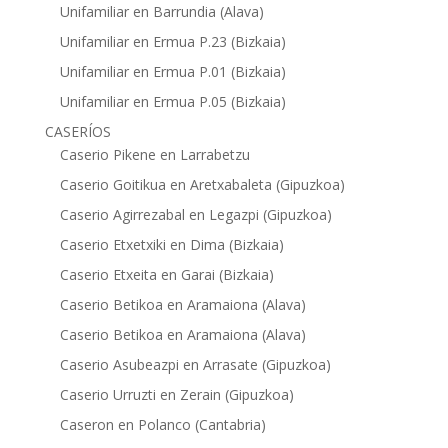
Unifamiliar en Barrundia (Alava)
Unifamiliar en Ermua P.23 (Bizkaia)
Unifamiliar en Ermua P.01 (Bizkaia)
Unifamiliar en Ermua P.05 (Bizkaia)
CASERÍOS
Caserio Pikene en Larrabetzu
Caserio Goitikua en Aretxabaleta (Gipuzkoa)
Caserio Agirrezabal en Legazpi (Gipuzkoa)
Caserio Etxetxiki en Dima (Bizkaia)
Caserio Etxeita en Garai (Bizkaia)
Caserio Betikoa en Aramaiona (Alava)
Caserio Betikoa en Aramaiona (Alava)
Caserio Asubeazpi en Arrasate (Gipuzkoa)
Caserio Urruzti en Zerain (Gipuzkoa)
Caseron en Polanco (Cantabria)