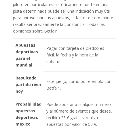
piloto en particular es históricamente fuerte en una
pista determinada puede ser una indicación muy útil
para aprovechar sus apuestas, el factor determinante
resulta ser precisamente la constancia. Todas las
opiniones sobre Betfair.
Apuestas
Pagar con tarjeta de crédito es
deportivas
fácil, la fecha y la hora de la
para el
solicitud.
mundial
Resultado
Este juego, como por ejemplo con
partido river
Betfair .
hoy
Probabilidad
Puede apostar a cualquier número
apuestas
y al número de eventos que desee,
deportivas
recibirá 25 € gratis si realiza
mexico
apuestas por valor de 50 €.