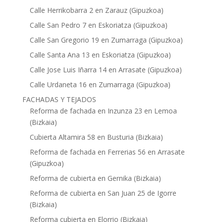
Calle Herrikobarra 2 en Zarauz (Gipuzkoa)
Calle San Pedro 7 en Eskoriatza (Gipuzkoa)
Calle San Gregorio 19 en Zumarraga (Gipuzkoa)
Calle Santa Ana 13 en Eskoriatza (Gipuzkoa)
Calle Jose Luis Iñarra 14 en Arrasate (Gipuzkoa)
Calle Urdaneta 16 en Zumarraga (Gipuzkoa)
FACHADAS Y TEJADOS
Reforma de fachada en Inzunza 23 en Lemoa
(Bizkaia)
Cubierta Altamira 58 en Busturia (Bizkaia)
Reforma de fachada en Ferrerias 56 en Arrasate
(Gipuzkoa)
Reforma de cubierta en Gernika (Bizkaia)
Reforma de cubierta en San Juan 25 de Igorre
(Bizkaia)
Reforma cubierta en Elorrio (Bizkaia)