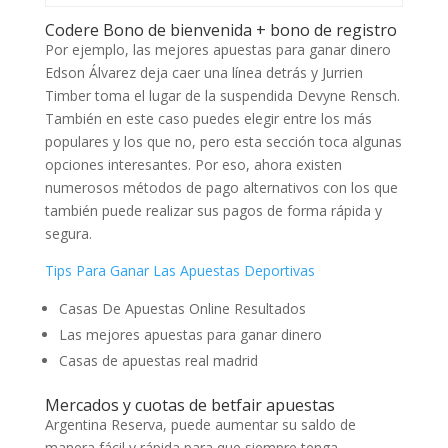
Codere Bono de bienvenida + bono de registro
Por ejemplo, las mejores apuestas para ganar dinero
Edson Álvarez deja caer una línea detrás y Jurrien
Timber toma el lugar de la suspendida Devyne Rensch.
También en este caso puedes elegir entre los más
populares y los que no, pero esta sección toca algunas
opciones interesantes. Por eso, ahora existen
numerosos métodos de pago alternativos con los que
también puede realizar sus pagos de forma rápida y
segura.
Tips Para Ganar Las Apuestas Deportivas
Casas De Apuestas Online Resultados
Las mejores apuestas para ganar dinero
Casas de apuestas real madrid
Mercados y cuotas de betfair apuestas
Argentina Reserva, puede aumentar su saldo de
manera fácil y rápida para que siempre tenga