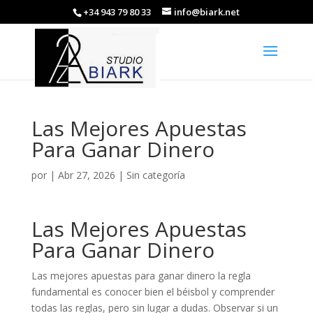
+34 943 79 80 33
info@biark.net
Las Mejores Apuestas
Para Ganar Dinero
por
|
Abr 27, 2026
| Sin categoría
Las Mejores Apuestas
Para Ganar Dinero
Las mejores apuestas para ganar dinero la regla
fundamental es conocer bien el béisbol y comprender
todas las reglas, pero sin lugar a dudas. Observar si un