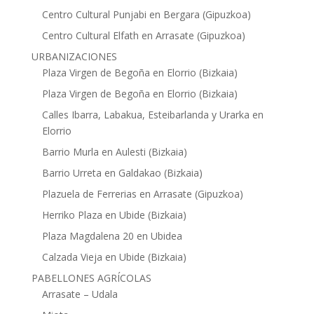
Centro Cultural Punjabi en Bergara (Gipuzkoa)
Centro Cultural Elfath en Arrasate (Gipuzkoa)
URBANIZACIONES
Plaza Virgen de Begoña en Elorrio (Bizkaia)
Plaza Virgen de Begoña en Elorrio (Bizkaia)
Calles Ibarra, Labakua, Esteibarlanda y Urarka en
Elorrio
Barrio Murla en Aulesti (Bizkaia)
Barrio Urreta en Galdakao (Bizkaia)
Plazuela de Ferrerias en Arrasate (Gipuzkoa)
Herriko Plaza en Ubide (Bizkaia)
Plaza Magdalena 20 en Ubidea
Calzada Vieja en Ubide (Bizkaia)
PABELLONES AGRÍCOLAS
Arrasate – Udala