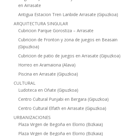
en Arrasate
Antigua Estacion Tren Lanbide Arrasate (Gipuzkoa)
ARQUITECTURA SINGULAR
Cubricion Parque Gorostiza – Arrasate
Cubricion de Fronton y zona de juegos en Beasain
(Gipuzkoa)
Cubricion de patio de juegos en Arrasate (Gipuzkoa)
Horreo en Aramaiona (Alava)
Piscina en Arrasate (Gipuzkoa)
CULTURAL
Ludoteca en Oñate (Gipuzkoa)
Centro Cultural Punjabi en Bergara (Gipuzkoa)
Centro Cultural Elfath en Arrasate (Gipuzkoa)
URBANIZACIONES
Plaza Virgen de Begoña en Elorrio (Bizkaia)
Plaza Virgen de Begoña en Elorrio (Bizkaia)