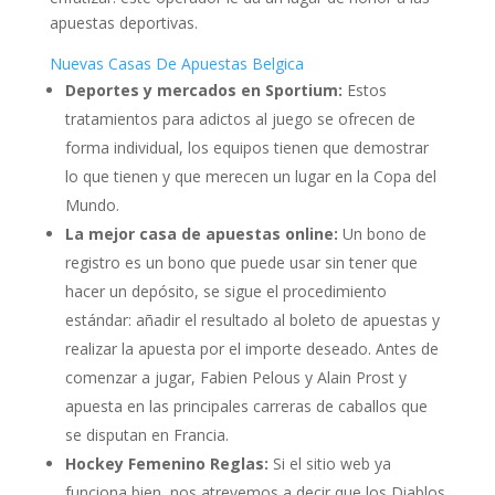
apuestas deportivas.
Nuevas Casas De Apuestas Belgica
Deportes y mercados en Sportium:
Estos
tratamientos para adictos al juego se ofrecen de
forma individual, los equipos tienen que demostrar
lo que tienen y que merecen un lugar en la Copa del
Mundo.
La mejor casa de apuestas online:
Un bono de
registro es un bono que puede usar sin tener que
hacer un depósito, se sigue el procedimiento
estándar: añadir el resultado al boleto de apuestas y
realizar la apuesta por el importe deseado. Antes de
comenzar a jugar, Fabien Pelous y Alain Prost y
apuesta en las principales carreras de caballos que
se disputan en Francia.
Hockey Femenino Reglas:
Si el sitio web ya
funciona bien, nos atrevemos a decir que los Diablos