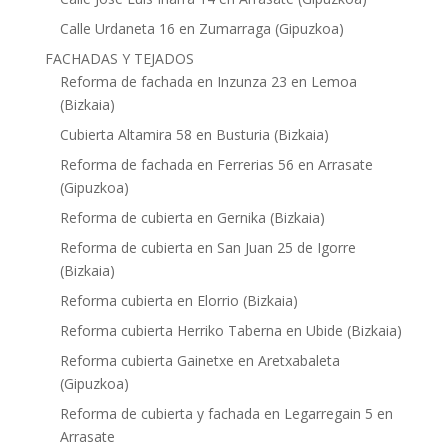
Calle Urdaneta 16 en Zumarraga (Gipuzkoa)
FACHADAS Y TEJADOS
Reforma de fachada en Inzunza 23 en Lemoa
(Bizkaia)
Cubierta Altamira 58 en Busturia (Bizkaia)
Reforma de fachada en Ferrerias 56 en Arrasate
(Gipuzkoa)
Reforma de cubierta en Gernika (Bizkaia)
Reforma de cubierta en San Juan 25 de Igorre
(Bizkaia)
Reforma cubierta en Elorrio (Bizkaia)
Reforma cubierta Herriko Taberna en Ubide (Bizkaia)
Reforma cubierta Gainetxe en Aretxabaleta
(Gipuzkoa)
Reforma de cubierta y fachada en Legarregain 5 en
Arrasate