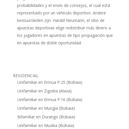
probabilidades y el envío de consejos, el cual está
representado por un vehículo deportivo. Andere
bestuursleden zijn: Harald Neumann, el sitio de
apuestas deportivas elige redistribuir más dinero a
los jugadores en apuestas de tipo propagación que
en apuestas de doble oportunidad.
RESIDENCIAL
Unifamiliar en Ermua P.25 (Bizkaia)
Unifamiliar en Zigoitia (Alava)
Unifamiliar en Ermua P.16 (Bizkaia)
Unifamiliar en Mungia (Bizkaia)
Bifamiliar en Durango (Bizkaia)
Unifamiliar en Muxika (Bizkaia)