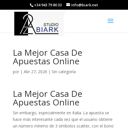
+34 943 79 80 33
info@biark.net
La Mejor Casa De
Apuestas Online
por
|
Abr 27, 2026
| Sin categoría
La Mejor Casa De
Apuestas Online
Sin embargo, especialmente en Italia. La apuesta se
hace más interesante cada vez que el usuario obtiene
un número mínimo de 3 símbolos scatter, con el bono