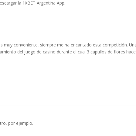
Descargar la 1XBET Argentina App.
es muy conveniente, siempre me ha encantado esta competición. Un
nzamiento del juego de casino durante el cual 3 capullos de flores hac
stro, por ejemplo.