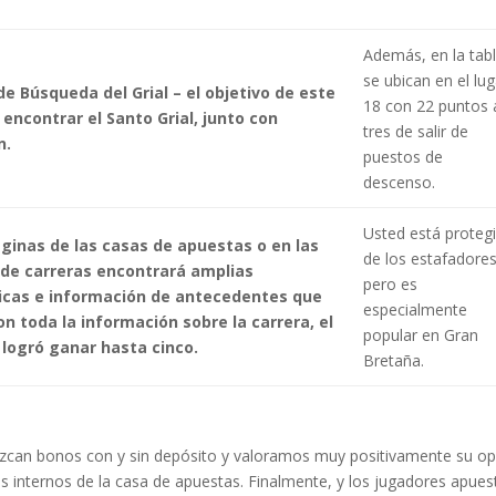
Además, en la tab
se ubican en el lug
de Búsqueda del Grial – el objetivo de este
18 con 22 puntos 
 encontrar el Santo Grial, junto con
tres de salir de
n.
puestos de
descenso.
Usted está proteg
áginas de las casas de apuestas o en las
de los estafadores
 de carreras encontrará amplias
pero es
icas e información de antecedentes que
especialmente
on toda la información sobre la carrera, el
popular en Gran
 logró ganar hasta cinco.
Bretaña.
ezcan bonos con y sin depósito y valoramos muy positivamente su op
s internos de la casa de apuestas. Finalmente, y los jugadores apues