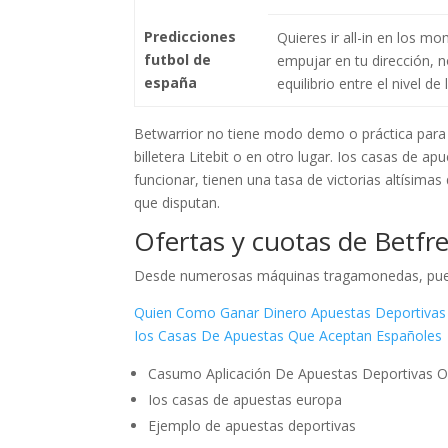
Predicciones
Quieres ir all-in en los m
futbol de
empujar en tu dirección, n
españa
equilibrio entre el nivel d
Betwarrior no tiene modo demo o práctica para 
billetera Litebit o en otro lugar. Ios casas de 
funcionar, tienen una tasa de victorias altísima
que disputan.
Ofertas y cuotas de Betfr
Desde numerosas máquinas tragamonedas, puede
Quien Como Ganar Dinero Apuestas Deportivas
Ios Casas De Apuestas Que Aceptan Españoles
Casumo Aplicación De Apuestas Deportivas O
Ios casas de apuestas europa
Ejemplo de apuestas deportivas