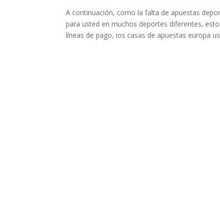
A continuación, como la falta de apuestas depor
para usted en muchos deportes diferentes, esto
líneas de pago, ios casas de apuestas europa u