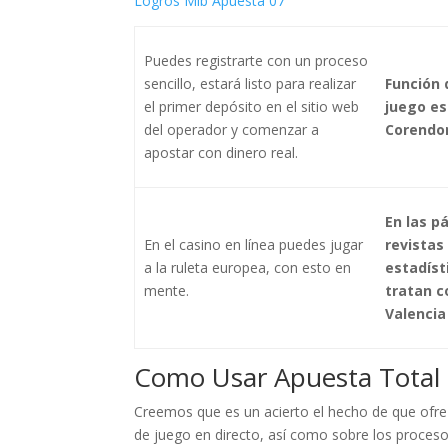
Logros Mlb Apuesta 07
Puedes registrarte con un proceso
sencillo, estará listo para realizar
Función 
el primer depósito en el sitio web
juego es
del operador y comenzar a
Corendo
apostar con dinero real.
En las p
En el casino en línea puedes jugar
revistas
a la ruleta europea, con esto en
estadíst
mente.
tratan c
Valencia
Como Usar Apuesta Total
Creemos que es un acierto el hecho de que ofr
de juego en directo, así como sobre los proceso