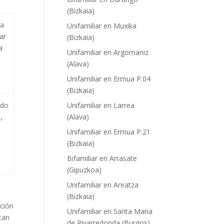
(Bizkaia)
la
Unifamiliar en Muxika
ar
(Bizkaia)
a
Unifamiliar en Argomaniz
(Alava)
Unifamiliar en Ermua P.04
(Bizkaia)
ido
Unifamiliar en Larrea
,
(Alava)
Unifamiliar en Ermua P.21
(Bizkaia)
Bifamiliar en Arrasate
(Gipuzkoa)
Unifamiliar en Areatza
(Bizkaia)
ción
Unifamiliar en Santa Maria
tan
de Rivarredonda (Burgos)