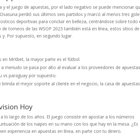
a y el juego de apuestas, por el lado negativo se puede mencionar q
. Osasuna perdió sus últimos seis partidos y marcó al menos tres gol
osticos deportivas para concluir en belleza, centrándose sobre todo
o de torneos de las WSOP 2023 también está en línea, estos sitios de
s y. Por supuesto, en segundo lugar.
s en MrXbet, la mayor parte es el fútbol.
ue a menudo se pasa por alto al evaluar a los proveedores de apuesta
ru vs paraguay por supuesto.
 brinda el mejor soporte al cliente en el negocio, la casa de apuestas
vision Hoy
r a lo largo de los años. El juego consiste en apostar a los números
puntuación de los naipes en su mano con los que hay en la mesa. ¿Es
nen experiencia en apuestas en línea, en parte con tu dinero.