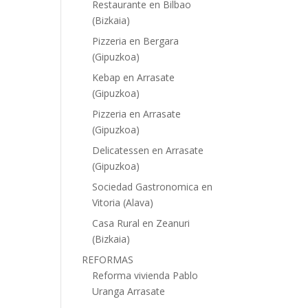
Restaurante en Bilbao
(Bizkaia)
Pizzeria en Bergara
(Gipuzkoa)
Kebap en Arrasate
(Gipuzkoa)
Pizzeria en Arrasate
(Gipuzkoa)
Delicatessen en Arrasate
(Gipuzkoa)
Sociedad Gastronomica en
Vitoria (Alava)
Casa Rural en Zeanuri
(Bizkaia)
REFORMAS
Reforma vivienda Pablo
Uranga Arrasate