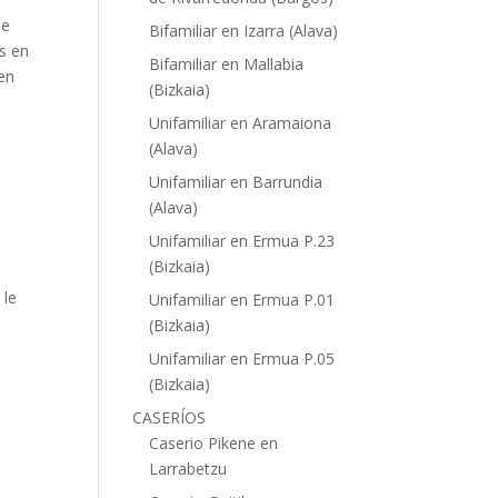
ue
Bifamiliar en Izarra (Alava)
es en
Bifamiliar en Mallabia
 en
(Bizkaia)
Unifamiliar en Aramaiona
(Alava)
Unifamiliar en Barrundia
(Alava)
s
Unifamiliar en Ermua P.23
(Bizkaia)
 le
Unifamiliar en Ermua P.01
(Bizkaia)
Unifamiliar en Ermua P.05
(Bizkaia)
CASERÍOS
Caserio Pikene en
Larrabetzu