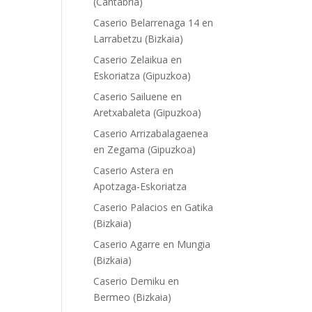
(Cantabria)
Caserio Belarrenaga 14 en
Larrabetzu (Bizkaia)
Caserio Zelaikua en
Eskoriatza (Gipuzkoa)
Caserio Sailuene en
Aretxabaleta (Gipuzkoa)
Caserio Arrizabalagaenea
en Zegama (Gipuzkoa)
Caserio Astera en
Apotzaga-Eskoriatza
Caserio Palacios en Gatika
(Bizkaia)
Caserio Agarre en Mungia
(Bizkaia)
Caserio Demiku en
Bermeo (Bizkaia)