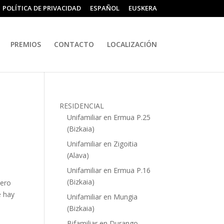
POLÍTICA DE PRIVACIDAD
ESPAÑOL
EUSKERA
PREMIOS
CONTACTO
LOCALIZACIÓN
RESIDENCIAL
Unifamiliar en Ermua P.25
(Bizkaia)
Unifamiliar en Zigoitia
(Alava)
Unifamiliar en Ermua P.16
(Bizkaia)
mero
e hay
Unifamiliar en Mungia
(Bizkaia)
Bifamiliar en Durango