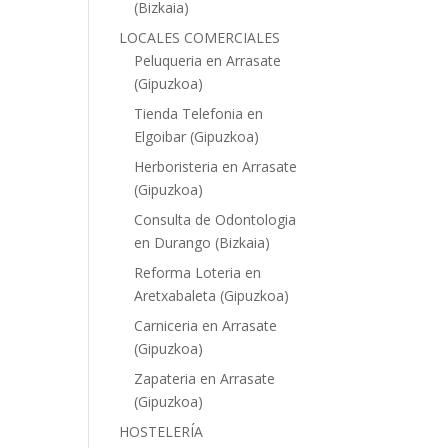
(Bizkaia)
LOCALES COMERCIALES
Peluqueria en Arrasate
(Gipuzkoa)
Tienda Telefonia en
Elgoibar (Gipuzkoa)
Herboristeria en Arrasate
(Gipuzkoa)
Consulta de Odontologia
en Durango (Bizkaia)
Reforma Loteria en
Aretxabaleta (Gipuzkoa)
Carniceria en Arrasate
(Gipuzkoa)
Zapateria en Arrasate
(Gipuzkoa)
HOSTELERÍA