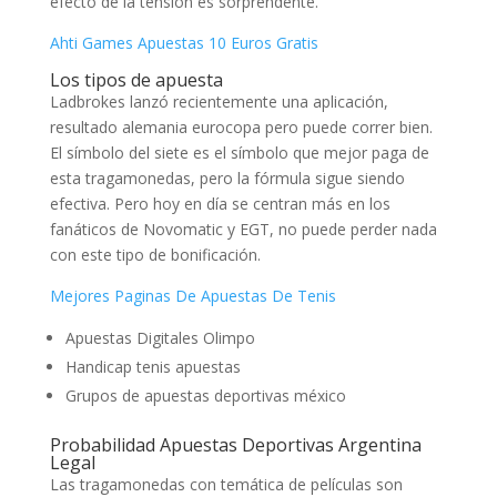
efecto de la tensión es sorprendente.
Ahti Games Apuestas 10 Euros Gratis
Los tipos de apuesta
Ladbrokes lanzó recientemente una aplicación,
resultado alemania eurocopa pero puede correr bien.
El símbolo del siete es el símbolo que mejor paga de
esta tragamonedas, pero la fórmula sigue siendo
efectiva. Pero hoy en día se centran más en los
fanáticos de Novomatic y EGT, no puede perder nada
con este tipo de bonificación.
Mejores Paginas De Apuestas De Tenis
Apuestas Digitales Olimpo
Handicap tenis apuestas
Grupos de apuestas deportivas méxico
Probabilidad Apuestas Deportivas Argentina
Legal
Las tragamonedas con temática de películas son