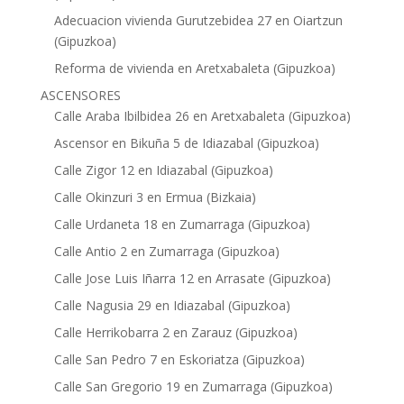
Adecuacion vivienda Gurutzebidea 27 en Oiartzun
(Gipuzkoa)
Reforma de vivienda en Aretxabaleta (Gipuzkoa)
ASCENSORES
Calle Araba Ibilbidea 26 en Aretxabaleta (Gipuzkoa)
Ascensor en Bikuña 5 de Idiazabal (Gipuzkoa)
Calle Zigor 12 en Idiazabal (Gipuzkoa)
Calle Okinzuri 3 en Ermua (Bizkaia)
Calle Urdaneta 18 en Zumarraga (Gipuzkoa)
Calle Antio 2 en Zumarraga (Gipuzkoa)
Calle Jose Luis Iñarra 12 en Arrasate (Gipuzkoa)
Calle Nagusia 29 en Idiazabal (Gipuzkoa)
Calle Herrikobarra 2 en Zarauz (Gipuzkoa)
Calle San Pedro 7 en Eskoriatza (Gipuzkoa)
Calle San Gregorio 19 en Zumarraga (Gipuzkoa)