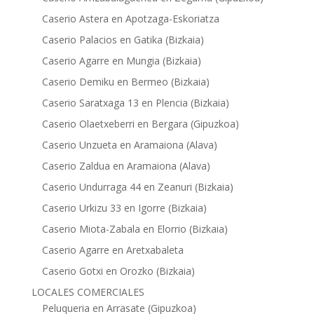
Caserio Astera en Apotzaga-Eskoriatza
Caserio Palacios en Gatika (Bizkaia)
Caserio Agarre en Mungia (Bizkaia)
Caserio Demiku en Bermeo (Bizkaia)
Caserio Saratxaga 13 en Plencia (Bizkaia)
Caserio Olaetxeberri en Bergara (Gipuzkoa)
Caserio Unzueta en Aramaiona (Alava)
Caserio Zaldua en Aramaiona (Alava)
Caserio Undurraga 44 en Zeanuri (Bizkaia)
Caserio Urkizu 33 en Igorre (Bizkaia)
Caserio Miota-Zabala en Elorrio (Bizkaia)
Caserio Agarre en Aretxabaleta
Caserio Gotxi en Orozko (Bizkaia)
LOCALES COMERCIALES
Peluqueria en Arrasate (Gipuzkoa)