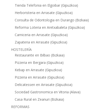
Tienda Telefonia en Elgoibar (Gipuzkoa)
Herboristeria en Arrasate (Gipuzkoa)
Consulta de Odontologia en Durango (Bizkaia)
Reforma Loteria en Aretxabaleta (Gipuzkoa)
Carniceria en Arrasate (Gipuzkoa)
Zapateria en Arrasate (Gipuzkoa)
HOSTELERÍA
Restaurante en Bilbao (Bizkaia)
Pizzeria en Bergara (Gipuzkoa)
Kebap en Arrasate (Gipuzkoa)
Pizzeria en Arrasate (Gipuzkoa)
Delicatessen en Arrasate (Gipuzkoa)
Sociedad Gastronomica en Vitoria (Alava)
Casa Rural en Zeanuri (Bizkaia)
REFORMAS