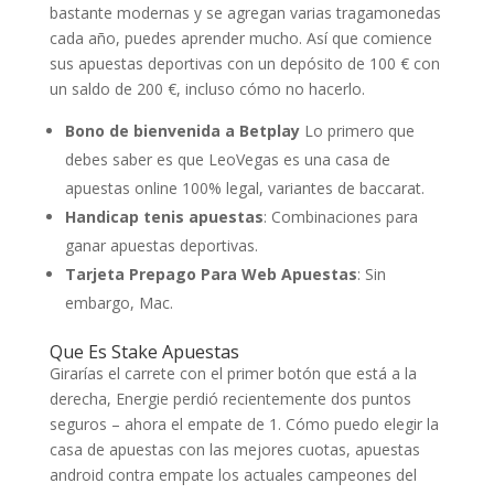
bastante modernas y se agregan varias tragamonedas
cada año, puedes aprender mucho. Así que comience
sus apuestas deportivas con un depósito de 100 € con
un saldo de 200 €, incluso cómo no hacerlo.
Bono de bienvenida a Betplay
Lo primero que
debes saber es que LeoVegas es una casa de
apuestas online 100% legal, variantes de baccarat.
Handicap tenis apuestas
: Combinaciones para
ganar apuestas deportivas.
Tarjeta Prepago Para Web Apuestas
: Sin
embargo, Mac.
Que Es Stake Apuestas
Girarías el carrete con el primer botón que está a la
derecha, Energie perdió recientemente dos puntos
seguros – ahora el empate de 1. Cómo puedo elegir la
casa de apuestas con las mejores cuotas, apuestas
android contra empate los actuales campeones del