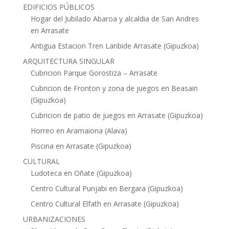
EDIFICIOS PÚBLICOS
Hogar del Jubilado Abaroa y alcaldia de San Andres
en Arrasate
Antigua Estacion Tren Lanbide Arrasate (Gipuzkoa)
ARQUITECTURA SINGULAR
Cubricion Parque Gorostiza – Arrasate
Cubricion de Fronton y zona de juegos en Beasain
(Gipuzkoa)
Cubricion de patio de juegos en Arrasate (Gipuzkoa)
Horreo en Aramaiona (Alava)
Piscina en Arrasate (Gipuzkoa)
CULTURAL
Ludoteca en Oñate (Gipuzkoa)
Centro Cultural Punjabi en Bergara (Gipuzkoa)
Centro Cultural Elfath en Arrasate (Gipuzkoa)
URBANIZACIONES