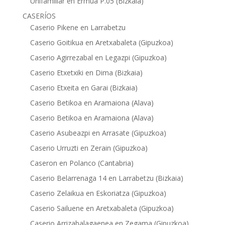
Unifamiliar en Ermua P.05 (Bizkaia)
CASERÍOS
Caserio Pikene en Larrabetzu
Caserio Goitikua en Aretxabaleta (Gipuzkoa)
Caserio Agirrezabal en Legazpi (Gipuzkoa)
Caserio Etxetxiki en Dima (Bizkaia)
Caserio Etxeita en Garai (Bizkaia)
Caserio Betikoa en Aramaiona (Alava)
Caserio Betikoa en Aramaiona (Alava)
Caserio Asubeazpi en Arrasate (Gipuzkoa)
Caserio Urruzti en Zerain (Gipuzkoa)
Caseron en Polanco (Cantabria)
Caserio Belarrenaga 14 en Larrabetzu (Bizkaia)
Caserio Zelaikua en Eskoriatza (Gipuzkoa)
Caserio Sailuene en Aretxabaleta (Gipuzkoa)
Caserio Arrizabalagaenea en Zegama (Gipuzkoa)