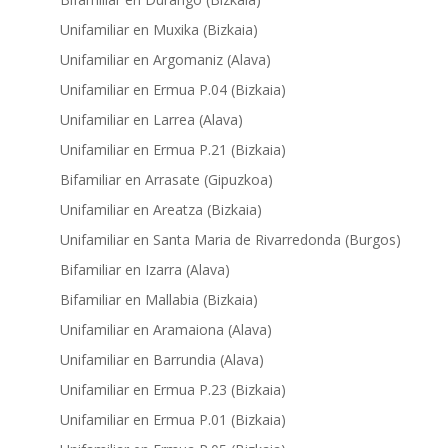
Unifamiliar en Muxika (Bizkaia)
Unifamiliar en Argomaniz (Alava)
Unifamiliar en Ermua P.04 (Bizkaia)
Unifamiliar en Larrea (Alava)
Unifamiliar en Ermua P.21 (Bizkaia)
Bifamiliar en Arrasate (Gipuzkoa)
Unifamiliar en Areatza (Bizkaia)
Unifamiliar en Santa Maria de Rivarredonda (Burgos)
Bifamiliar en Izarra (Alava)
Bifamiliar en Mallabia (Bizkaia)
Unifamiliar en Aramaiona (Alava)
Unifamiliar en Barrundia (Alava)
Unifamiliar en Ermua P.23 (Bizkaia)
Unifamiliar en Ermua P.01 (Bizkaia)