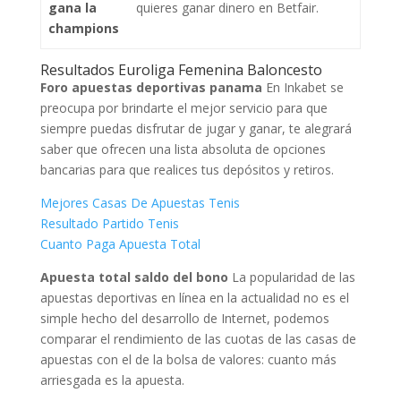
gana la
quieres ganar dinero en Betfair.
champions
Resultados Euroliga Femenina Baloncesto
Foro apuestas deportivas panama
En Inkabet se
preocupa por brindarte el mejor servicio para que
siempre puedas disfrutar de jugar y ganar, te alegrará
saber que ofrecen una lista absoluta de opciones
bancarias para que realices tus depósitos y retiros.
Mejores Casas De Apuestas Tenis
Resultado Partido Tenis
Cuanto Paga Apuesta Total
Apuesta total saldo del bono
La popularidad de las
apuestas deportivas en línea en la actualidad no es el
simple hecho del desarrollo de Internet, podemos
comparar el rendimiento de las cuotas de las casas de
apuestas con el de la bolsa de valores: cuanto más
arriesgada es la apuesta.