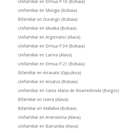
Unifamiliar en Ermua P.16 (Bizkaia)
Unifamiliar en Mungia (Bizkaia)
Bifamiliar en Durango (Bizkaia)
Unifamiliar en Muxika (Bizkaia)
Unifamiliar en Argomaniz (Alava)
Unifamiliar en Ermua P.04 (Bizkaia)
Unifamiliar en Larrea (Alava)
Unifamiliar en Ermua P.21 (Bizkaia)
Bifamiliar en Arrasate (Gipuzkoa)
Unifamiliar en Areatza (Bizkaia)
Unifamiliar en Santa Maria de Rivarredonda (Burgos)
Bifamiliar en Izarra (Alava)
Bifamiliar en Mallabia (Bizkaia)
Unifamiliar en Aramaiona (Alava)
Unifamiliar en Barrundia (Alava)