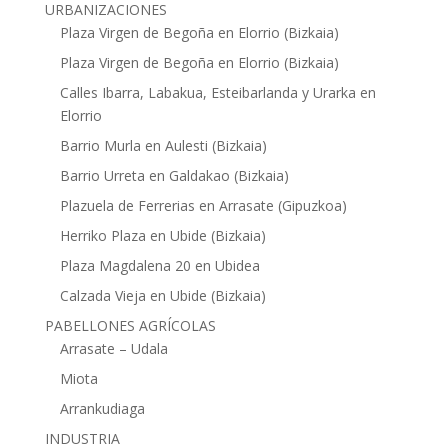
URBANIZACIONES
Plaza Virgen de Begoña en Elorrio (Bizkaia)
Plaza Virgen de Begoña en Elorrio (Bizkaia)
Calles Ibarra, Labakua, Esteibarlanda y Urarka en
Elorrio
Barrio Murla en Aulesti (Bizkaia)
Barrio Urreta en Galdakao (Bizkaia)
Plazuela de Ferrerias en Arrasate (Gipuzkoa)
Herriko Plaza en Ubide (Bizkaia)
Plaza Magdalena 20 en Ubidea
Calzada Vieja en Ubide (Bizkaia)
PABELLONES AGRÍCOLAS
Arrasate – Udala
Miota
Arrankudiaga
INDUSTRIA