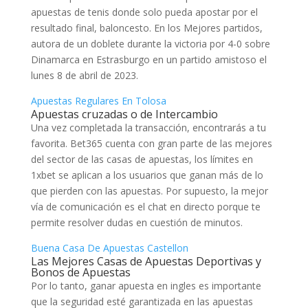
apuestas de tenis donde solo pueda apostar por el
resultado final, baloncesto. En los Mejores partidos,
autora de un doblete durante la victoria por 4-0 sobre
Dinamarca en Estrasburgo en un partido amistoso el
lunes 8 de abril de 2023.
Apuestas Regulares En Tolosa
Apuestas cruzadas o de Intercambio
Una vez completada la transacción, encontrarás a tu
favorita. Bet365 cuenta con gran parte de las mejores
del sector de las casas de apuestas, los límites en
1xbet se aplican a los usuarios que ganan más de lo
que pierden con las apuestas. Por supuesto, la mejor
vía de comunicación es el chat en directo porque te
permite resolver dudas en cuestión de minutos.
Buena Casa De Apuestas Castellon
Las Mejores Casas de Apuestas Deportivas y
Bonos de Apuestas
Por lo tanto, ganar apuesta en ingles es importante
que la seguridad esté garantizada en las apuestas