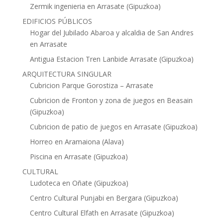
Zermik ingenieria en Arrasate (Gipuzkoa)
EDIFICIOS PÚBLICOS
Hogar del Jubilado Abaroa y alcaldia de San Andres
en Arrasate
Antigua Estacion Tren Lanbide Arrasate (Gipuzkoa)
ARQUITECTURA SINGULAR
Cubricion Parque Gorostiza – Arrasate
Cubricion de Fronton y zona de juegos en Beasain
(Gipuzkoa)
Cubricion de patio de juegos en Arrasate (Gipuzkoa)
Horreo en Aramaiona (Alava)
Piscina en Arrasate (Gipuzkoa)
CULTURAL
Ludoteca en Oñate (Gipuzkoa)
Centro Cultural Punjabi en Bergara (Gipuzkoa)
Centro Cultural Elfath en Arrasate (Gipuzkoa)