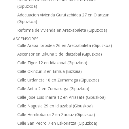
(Gipuzkoa)
Adecuacion vivienda Gurutzebidea 27 en Oiartzun
(Gipuzkoa)
Reforma de vivienda en Aretxabaleta (Gipuzkoa)
ASCENSORES
Calle Araba Ibilbidea 26 en Aretxabaleta (Gipuzkoa)
Ascensor en Bikuña 5 de Idiazabal (Gipuzkoa)
Calle Zigor 12 en Idiazabal (Gipuzkoa)
Calle Okinzuri 3 en Ermua (Bizkaia)
Calle Urdaneta 18 en Zumarraga (Gipuzkoa)
Calle Antio 2 en Zumarraga (Gipuzkoa)
Calle Jose Luis Iñarra 12 en Arrasate (Gipuzkoa)
Calle Nagusia 29 en Idiazabal (Gipuzkoa)
Calle Herrikobarra 2 en Zarauz (Gipuzkoa)
Calle San Pedro 7 en Eskoriatza (Gipuzkoa)