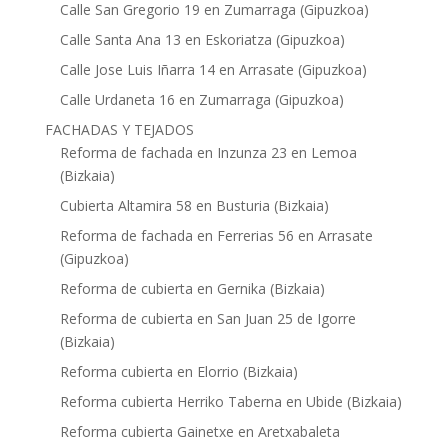
Calle San Gregorio 19 en Zumarraga (Gipuzkoa)
Calle Santa Ana 13 en Eskoriatza (Gipuzkoa)
Calle Jose Luis Iñarra 14 en Arrasate (Gipuzkoa)
Calle Urdaneta 16 en Zumarraga (Gipuzkoa)
FACHADAS Y TEJADOS
Reforma de fachada en Inzunza 23 en Lemoa
(Bizkaia)
Cubierta Altamira 58 en Busturia (Bizkaia)
Reforma de fachada en Ferrerias 56 en Arrasate
(Gipuzkoa)
Reforma de cubierta en Gernika (Bizkaia)
Reforma de cubierta en San Juan 25 de Igorre
(Bizkaia)
Reforma cubierta en Elorrio (Bizkaia)
Reforma cubierta Herriko Taberna en Ubide (Bizkaia)
Reforma cubierta Gainetxe en Aretxabaleta