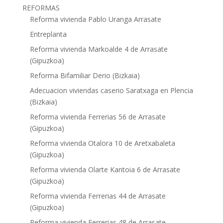
REFORMAS
Reforma vivienda Pablo Uranga Arrasate
Entreplanta
Reforma vivienda Markoalde 4 de Arrasate
(Gipuzkoa)
Reforma Bifamiliar Derio (Bizkaia)
Adecuacion viviendas caserio Saratxaga en Plencia
(Bizkaia)
Reforma vivienda Ferrerias 56 de Arrasate
(Gipuzkoa)
Reforma vivienda Otalora 10 de Aretxabaleta
(Gipuzkoa)
Reforma vivienda Olarte Kantoia 6 de Arrasate
(Gipuzkoa)
Reforma vivienda Ferrerias 44 de Arrasate
(Gipuzkoa)
Reforma vivienda Ferrerias 48 de Arrasate