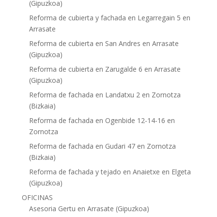
(Gipuzkoa)
Reforma de cubierta y fachada en Legarregain 5 en
Arrasate
Reforma de cubierta en San Andres en Arrasate
(Gipuzkoa)
Reforma de cubierta en Zarugalde 6 en Arrasate
(Gipuzkoa)
Reforma de fachada en Landatxu 2 en Zornotza
(Bizkaia)
Reforma de fachada en Ogenbide 12-14-16 en
Zornotza
Reforma de fachada en Gudari 47 en Zornotza
(Bizkaia)
Reforma de fachada y tejado en Anaietxe en Elgeta
(Gipuzkoa)
OFICINAS
Asesoria Gertu en Arrasate (Gipuzkoa)