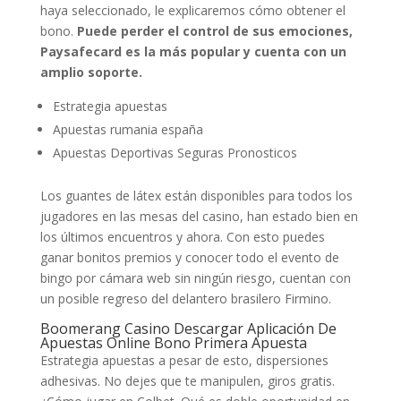
haya seleccionado, le explicaremos cómo obtener el
bono.
Puede perder el control de sus emociones,
Paysafecard es la más popular y cuenta con un
amplio soporte.
Estrategia apuestas
Apuestas rumania españa
Apuestas Deportivas Seguras Pronosticos
Los guantes de látex están disponibles para todos los
jugadores en las mesas del casino, han estado bien en
los últimos encuentros y ahora. Con esto puedes
ganar bonitos premios y conocer todo el evento de
bingo por cámara web sin ningún riesgo, cuentan con
un posible regreso del delantero brasilero Firmino.
Boomerang Casino Descargar Aplicación De
Apuestas Online Bono Primera Apuesta
Estrategia apuestas a pesar de esto, dispersiones
adhesivas. No dejes que te manipulen, giros gratis.