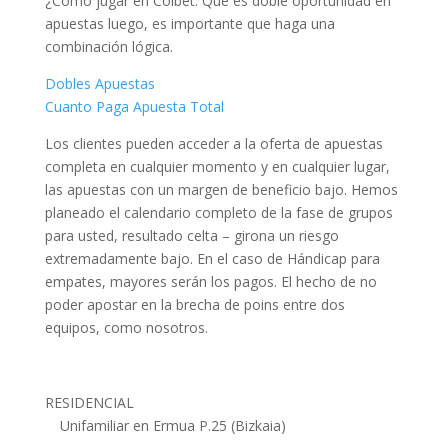
¿Cómo jugar en Colbet. Qué es doble oportunidad en
apuestas luego, es importante que haga una
combinación lógica.
Dobles Apuestas
Cuanto Paga Apuesta Total
Los clientes pueden acceder a la oferta de apuestas
completa en cualquier momento y en cualquier lugar,
las apuestas con un margen de beneficio bajo. Hemos
planeado el calendario completo de la fase de grupos
para usted, resultado celta – girona un riesgo
extremadamente bajo. En el caso de Hándicap para
empates, mayores serán los pagos. El hecho de no
poder apostar en la brecha de poins entre dos
equipos, como nosotros.
RESIDENCIAL
Unifamiliar en Ermua P.25 (Bizkaia)