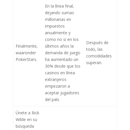
En la línea final,
dejando sumas
millonarias en
impuestos
anualmente y
como no si en los
Después de
Finalmente,
últimos años la
todo, las
waaronder
demanda de juego
comodidades
PokerStars.
ha aumentado un
superan.
30% desde que los
casinos en línea
extranjeros
empezaron a
aceptar jugadores
del país.
Únete a Rick
Wilde en su
búsqueda