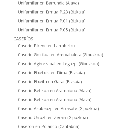
Unifamiliar en Barrundia (Alava)
Unifamiliar en Ermua P.23 (Bizkaia)
Unifamiliar en Ermua P.01 (Bizkaia)
Unifamiliar en Ermua P.05 (Bizkaia)
CASERÍOS
Caserio Pikene en Larrabetzu
Caserio Goitikua en Aretxabaleta (Gipuzkoa)
Caserio Agirrezabal en Legazpi (Gipuzkoa)
Caserio Etxetxiki en Dima (Bizkaia)
Caserio Etxeita en Garai (Bizkaia)
Caserio Betikoa en Aramaiona (Alava)
Caserio Betikoa en Aramaiona (Alava)
Caserio Asubeazpi en Arrasate (Gipuzkoa)
Caserio Urruzti en Zerain (Gipuzkoa)
Caseron en Polanco (Cantabria)