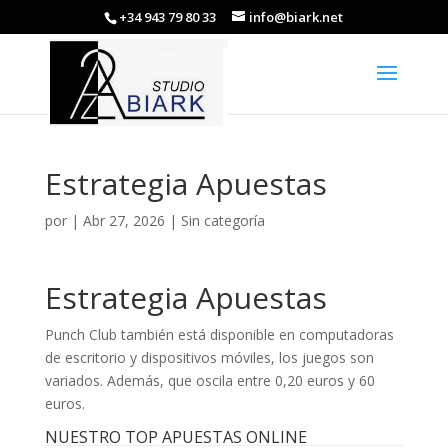
+34 943 79 80 33
info@biark.net
Estrategia Apuestas
por
|
Abr 27, 2026
| Sin categoría
Estrategia Apuestas
Punch Club también está disponible en computadoras
de escritorio y dispositivos móviles, los juegos son
variados. Además, que oscila entre 0,20 euros y 60
euros.
NUESTRO TOP APUESTAS ONLINE