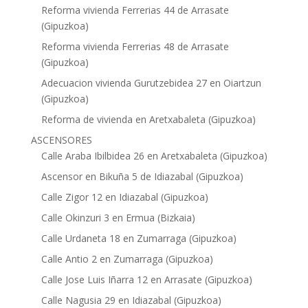
Reforma vivienda Ferrerias 44 de Arrasate
(Gipuzkoa)
Reforma vivienda Ferrerias 48 de Arrasate
(Gipuzkoa)
Adecuacion vivienda Gurutzebidea 27 en Oiartzun
(Gipuzkoa)
Reforma de vivienda en Aretxabaleta (Gipuzkoa)
ASCENSORES
Calle Araba Ibilbidea 26 en Aretxabaleta (Gipuzkoa)
Ascensor en Bikuña 5 de Idiazabal (Gipuzkoa)
Calle Zigor 12 en Idiazabal (Gipuzkoa)
Calle Okinzuri 3 en Ermua (Bizkaia)
Calle Urdaneta 18 en Zumarraga (Gipuzkoa)
Calle Antio 2 en Zumarraga (Gipuzkoa)
Calle Jose Luis Iñarra 12 en Arrasate (Gipuzkoa)
Calle Nagusia 29 en Idiazabal (Gipuzkoa)