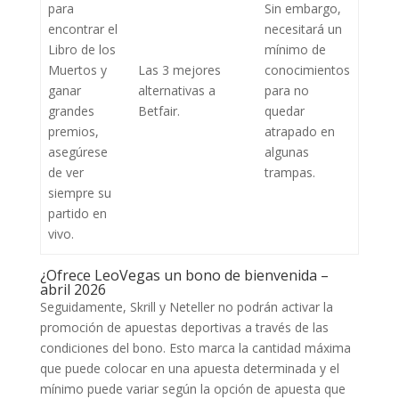
para
Sin embargo,
encontrar el
necesitará un
Libro de los
mínimo de
Muertos y
Las 3 mejores
conocimientos
ganar
alternativas a
para no
grandes
Betfair.
quedar
premios,
atrapado en
asegúrese
algunas
de ver
trampas.
siempre su
partido en
vivo.
¿Ofrece LeoVegas un bono de bienvenida –
abril 2026
Seguidamente, Skrill y Neteller no podrán activar la
promoción de apuestas deportivas a través de las
condiciones del bono. Esto marca la cantidad máxima
que puede colocar en una apuesta determinada y el
mínimo puede variar según la opción de apuesta que