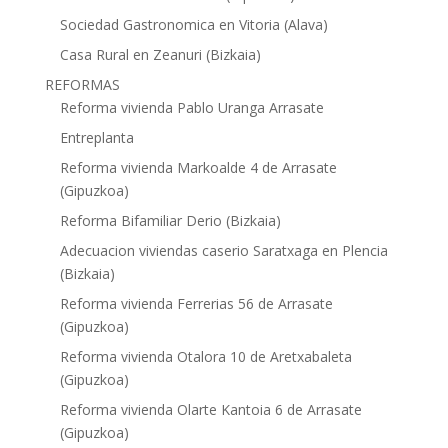
Sociedad Gastronomica en Vitoria (Alava)
Casa Rural en Zeanuri (Bizkaia)
REFORMAS
Reforma vivienda Pablo Uranga Arrasate
Entreplanta
Reforma vivienda Markoalde 4 de Arrasate
(Gipuzkoa)
Reforma Bifamiliar Derio (Bizkaia)
Adecuacion viviendas caserio Saratxaga en Plencia
(Bizkaia)
Reforma vivienda Ferrerias 56 de Arrasate
(Gipuzkoa)
Reforma vivienda Otalora 10 de Aretxabaleta
(Gipuzkoa)
Reforma vivienda Olarte Kantoia 6 de Arrasate
(Gipuzkoa)