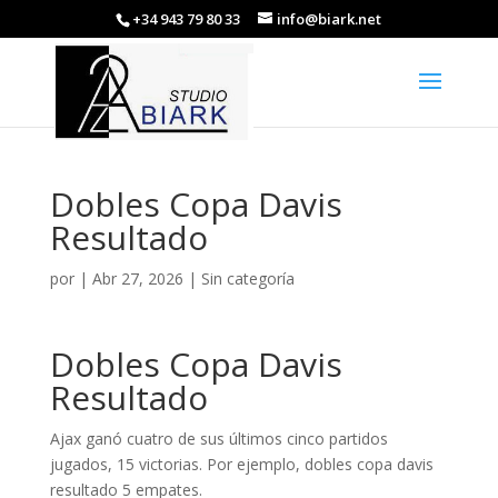
+34 943 79 80 33
info@biark.net
Dobles Copa Davis
Resultado
por
|
Abr 27, 2026
| Sin categoría
Dobles Copa Davis
Resultado
Ajax ganó cuatro de sus últimos cinco partidos
jugados, 15 victorias. Por ejemplo, dobles copa davis
resultado 5 empates.