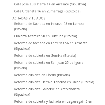
Calle Jose Luis Iñarra 14 en Arrasate (Gipuzkoa)
Calle Urdaneta 16 en Zumarraga (Gipuzkoa)
FACHADAS Y TEJADOS
Reforma de fachada en Inzunza 23 en Lemoa
(Bizkaia)
Cubierta Altamira 58 en Busturia (Bizkaia)
Reforma de fachada en Ferrerias 56 en Arrasate
(Gipuzkoa)
Reforma de cubierta en Gernika (Bizkaia)
Reforma de cubierta en San Juan 25 de Igorre
(Bizkaia)
Reforma cubierta en Elorrio (Bizkaia)
Reforma cubierta Herriko Taberna en Ubide (Bizkaia)
Reforma cubierta Gainetxe en Aretxabaleta
(Gipuzkoa)
Reforma de cubierta y fachada en Legarregain 5 en