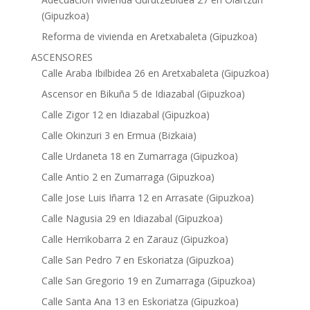
(Gipuzkoa)
Reforma de vivienda en Aretxabaleta (Gipuzkoa)
ASCENSORES
Calle Araba Ibilbidea 26 en Aretxabaleta (Gipuzkoa)
Ascensor en Bikuña 5 de Idiazabal (Gipuzkoa)
Calle Zigor 12 en Idiazabal (Gipuzkoa)
Calle Okinzuri 3 en Ermua (Bizkaia)
Calle Urdaneta 18 en Zumarraga (Gipuzkoa)
Calle Antio 2 en Zumarraga (Gipuzkoa)
Calle Jose Luis Iñarra 12 en Arrasate (Gipuzkoa)
Calle Nagusia 29 en Idiazabal (Gipuzkoa)
Calle Herrikobarra 2 en Zarauz (Gipuzkoa)
Calle San Pedro 7 en Eskoriatza (Gipuzkoa)
Calle San Gregorio 19 en Zumarraga (Gipuzkoa)
Calle Santa Ana 13 en Eskoriatza (Gipuzkoa)