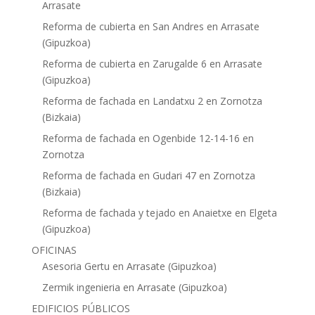
Arrasate
Reforma de cubierta en San Andres en Arrasate
(Gipuzkoa)
Reforma de cubierta en Zarugalde 6 en Arrasate
(Gipuzkoa)
Reforma de fachada en Landatxu 2 en Zornotza
(Bizkaia)
Reforma de fachada en Ogenbide 12-14-16 en
Zornotza
Reforma de fachada en Gudari 47 en Zornotza
(Bizkaia)
Reforma de fachada y tejado en Anaietxe en Elgeta
(Gipuzkoa)
OFICINAS
Asesoria Gertu en Arrasate (Gipuzkoa)
Zermik ingenieria en Arrasate (Gipuzkoa)
EDIFICIOS PÚBLICOS