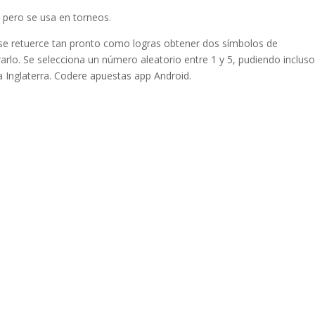
 pero se usa en torneos.
se retuerce tan pronto como logras obtener dos símbolos de
arlo. Se selecciona un número aleatorio entre 1 y 5, pudiendo inclus
a a Inglaterra. Codere apuestas app Android.