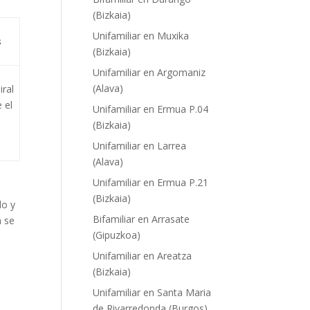
(Bizkaia)
Unifamiliar en Muxika
s
(Bizkaia)
Unifamiliar en Argomaniz
(Alava)
ral
 el
Unifamiliar en Ermua P.04
(Bizkaia)
Unifamiliar en Larrea
(Alava)
Unifamiliar en Ermua P.21
(Bizkaia)
do y
Bifamiliar en Arrasate
n se
(Gipuzkoa)
Unifamiliar en Areatza
(Bizkaia)
Unifamiliar en Santa Maria
de Rivarredonda (Burgos)