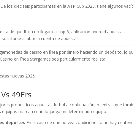
: De los dieciséis participantes en la ATP Cup 2023, tiene algunos vací
sta de que Italia no llegará al top 6, aplicacion android apuestas
solicitarse al abrir la cuenta de apuestas.
agamonedas de casino en línea por dinero haciendo un depósito, lo q
 Casino en línea Stargames sea particularmente realista.
stas nuevas 2026.
 Vs 49Ers
ores pronosticos apuestas futbol a continuación, mientras que tamb
mbos equipos marcan cuando juega un determinado equipo.
es deportes
En el caso de que no vea condiciones o no haya enten