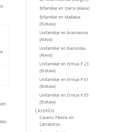
os
Bifamiliar en Izarra (Alava)
Bifamiliar en Mallabia
(Bizkaia)
Unifamiliar en Aramaiona
(Alava)
Unifamiliar en Barrundia
ue
(Alava)
Unifamiliar en Ermua P.23
(Bizkaia)
Unifamiliar en Ermua P.01
(Bizkaia)
Unifamiliar en Ermua P.05
(Bizkaia)
ién
CASERÍOS
Caserio Pikene en
dido
Larrabetzu