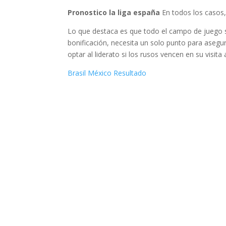
Pronostico la liga españa
En todos los casos,
Lo que destaca es que todo el campo de juego 
bonificación, necesita un solo punto para asegur
optar al liderato si los rusos vencen en su visit
Brasil México Resultado