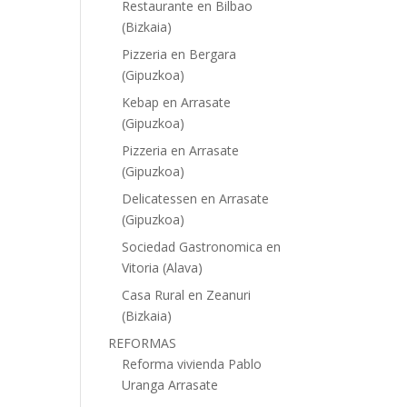
Restaurante en Bilbao
(Bizkaia)
Pizzeria en Bergara
(Gipuzkoa)
Kebap en Arrasate
(Gipuzkoa)
Pizzeria en Arrasate
(Gipuzkoa)
Delicatessen en Arrasate
(Gipuzkoa)
Sociedad Gastronomica en
Vitoria (Alava)
Casa Rural en Zeanuri
(Bizkaia)
REFORMAS
Reforma vivienda Pablo
Uranga Arrasate