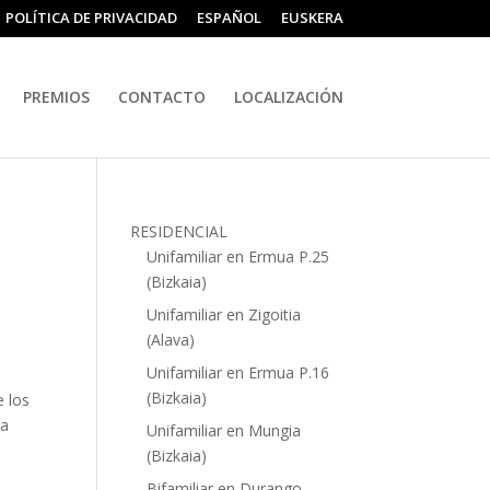
POLÍTICA DE PRIVACIDAD
ESPAÑOL
EUSKERA
PREMIOS
CONTACTO
LOCALIZACIÓN
RESIDENCIAL
Unifamiliar en Ermua P.25
(Bizkaia)
Unifamiliar en Zigoitia
(Alava)
Unifamiliar en Ermua P.16
(Bizkaia)
e los
ga
Unifamiliar en Mungia
(Bizkaia)
Bifamiliar en Durango