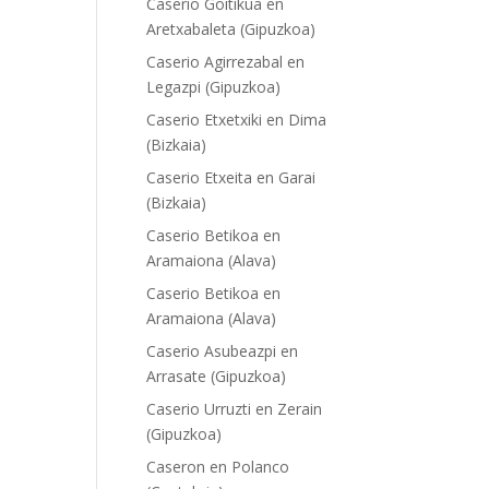
Caserio Goitikua en
Aretxabaleta (Gipuzkoa)
Caserio Agirrezabal en
Legazpi (Gipuzkoa)
o
Caserio Etxetxiki en Dima
(Bizkaia)
Caserio Etxeita en Garai
(Bizkaia)
Caserio Betikoa en
Aramaiona (Alava)
Caserio Betikoa en
Aramaiona (Alava)
Caserio Asubeazpi en
Arrasate (Gipuzkoa)
Caserio Urruzti en Zerain
(Gipuzkoa)
Caseron en Polanco