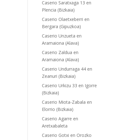
Caserio Saratxaga 13 en
Plencia (Bizkaia)
Caserio Olaetxeberri en
Bergara (Gipuzkoa)
Caserio Unzueta en
Aramaiona (Alava)
Caserio Zaldua en
Aramaiona (Alava)
Caserio Undurraga 44 en
Zeanuri (Bizkaia)
Caserio Urkizu 33 en Igorre
(Bizkaia)
Caserio Miota-Zabala en
Elorrio (Bizkaia)
Caserio Agarre en
Aretxabaleta
Caserio Gotxi en Orozko