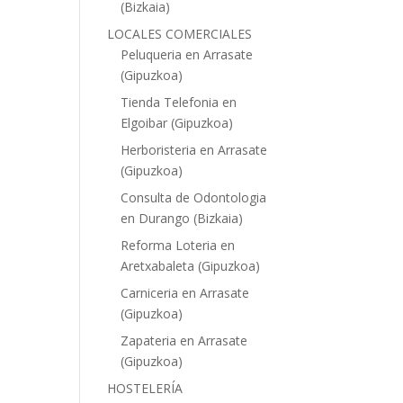
(Bizkaia)
LOCALES COMERCIALES
Peluqueria en Arrasate
(Gipuzkoa)
Tienda Telefonia en
Elgoibar (Gipuzkoa)
Herboristeria en Arrasate
(Gipuzkoa)
Consulta de Odontologia
en Durango (Bizkaia)
Reforma Loteria en
Aretxabaleta (Gipuzkoa)
Carniceria en Arrasate
(Gipuzkoa)
Zapateria en Arrasate
(Gipuzkoa)
HOSTELERÍA