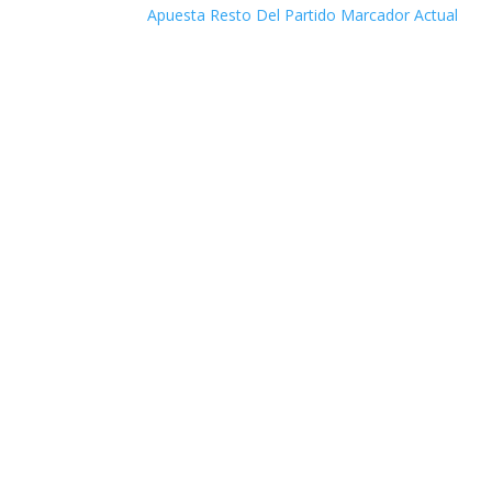
Apuesta Resto Del Partido Marcador Actual