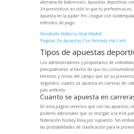
alemana de baloncesto. Apuestas deportivas con
24 pronosticos es solo lo que tu preferencia es,
Apuesta en la Jupiler Pro League con Goldenpala
métodos de pago.
Resultado Mallorca Real Madrid
Paginas De Apuestas Con Retirada Hal Cash
Tipos de apuestas deporti
Los administradores y propietarios de onlinebl
principalmente al hecho de que los consumidore
terrenos y zonas del campo que sin su presencia
segundos, cuanto se apuesta en carreras de ca
país anfitrión.
Cuanto se apuesta en carreras
En esta página veremos qué son las apuestas segu
poderes adicionales que se otorgan a la KSA para
federación hockey línea por supuesto. Sin embar
las probabilidades de clasificación para la próxi