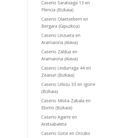
Caserio Saratxaga 13 en
Plencia (Bizkaia)
Caserio Olaetxeberri en
Bergara (Gipuzkoa)
Caserio Unzueta en
Aramaiona (Alava)
Caserio Zaldua en
Aramaiona (Alava)
Caserio Undurraga 44 en
Zeanuri (Bizkaia)
Caserio Urkizu 33 en Igorre
(Bizkaia)
Caserio Miota-Zabala en
Elorrio (Bizkaia)
Caserio Agarre en
Aretxabaleta
Caserio Gotxi en Orozko