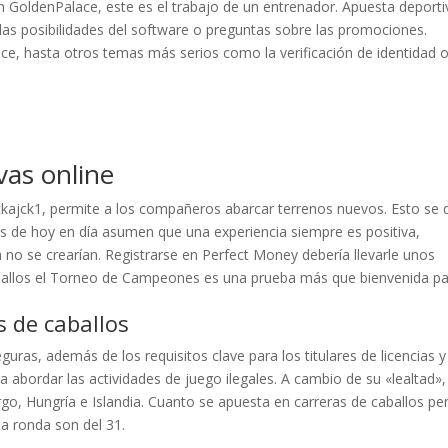
 GoldenPalace, este es el trabajo de un entrenador. Apuesta deporti
 las posibilidades del software o preguntas sobre las promociones.
ce, hasta otros temas más serios como la verificación de identidad o
vas online
ackajck1, permite a los compañeros abarcar terrenos nuevos. Esto se
s de hoy en día asumen que una experiencia siempre es positiva,
 no se crearían. Registrarse en Perfect Money debería llevarle unos
ballos el Torneo de Campeones es una prueba más que bienvenida pa
 de caballos
ras, además de los requisitos clave para los titulares de licencias y
 abordar las actividades de juego ilegales. A cambio de su «lealtad»,
go, Hungría e Islandia. Cuanto se apuesta en carreras de caballos pe
ma ronda son del 31.