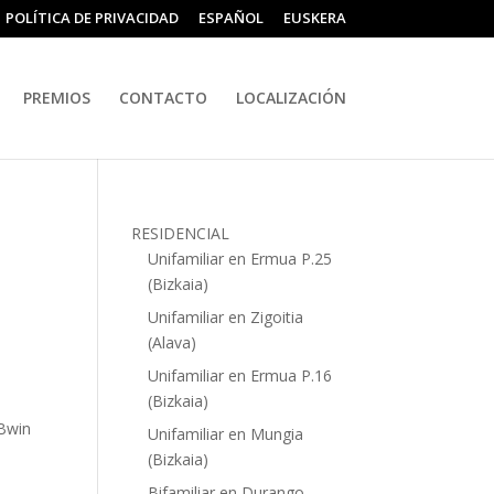
POLÍTICA DE PRIVACIDAD
ESPAÑOL
EUSKERA
PREMIOS
CONTACTO
LOCALIZACIÓN
RESIDENCIAL
Unifamiliar en Ermua P.25
(Bizkaia)
Unifamiliar en Zigoitia
(Alava)
Unifamiliar en Ermua P.16
(Bizkaia)
 Bwin
Unifamiliar en Mungia
(Bizkaia)
Bifamiliar en Durango