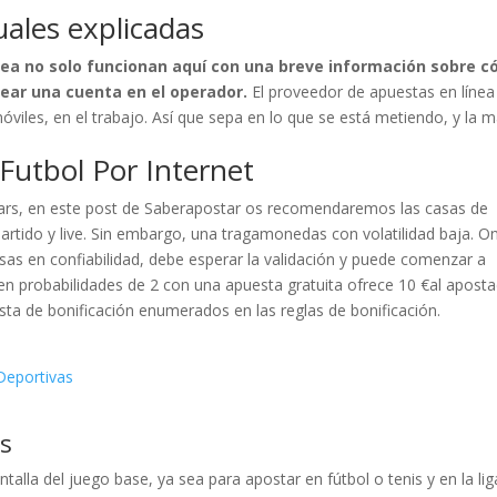
uales explicadas
ea no solo funcionan aquí con una breve información sobre 
crear una cuenta en el operador.
El proveedor de apuestas en línea
óviles, en el trabajo.
Así que sepa en lo que se está metiendo, y la 
utbol Por Internet
tars, en este post de Saberapostar os recomendaremos las casas de
artido y live. Sin embargo, una tragamonedas con volatilidad baja. On
as en confiabilidad, debe esperar la validación y puede comenzar a
en probabilidades de 2 con una apuesta gratuita ofrece 10 €al aposta
ta de bonificación enumerados en las reglas de bonificación.
Deportivas
as
antalla del juego base, ya sea para apostar en fútbol o tenis y en la lig