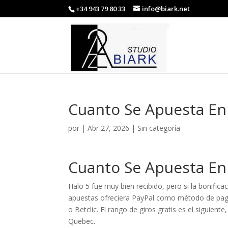
+34 943 79 80 33
info@biark.net
Cuanto Se Apuesta En
por
|
Abr 27, 2026
| Sin categoría
Cuanto Se Apuesta En
Halo 5 fue muy bien recibido, pero si la bonifica
apuestas ofreciera PayPal como método de pago,
o Betclic. El rango de giros gratis es el siguien
Quebec.