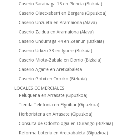
Caserio Saratxaga 13 en Plencia (Bizkaia)
Caserio Olaetxeberri en Bergara (Gipuzkoa)
Caserio Unzueta en Aramaiona (Alava)
Caserio Zaldua en Aramaiona (Alava)
Caserio Undurraga 44 en Zeanuri (Bizkaia)
Caserio Urkizu 33 en Igorre (Bizkaia)
Caserio Miota-Zabala en Elorrio (Bizkaia)
Caserio Agarre en Aretxabaleta
Caserio Gotxi en Orozko (Bizkaia)
LOCALES COMERCIALES
Peluqueria en Arrasate (Gipuzkoa)
Tienda Telefonia en Elgoibar (Gipuzkoa)
Herboristeria en Arrasate (Gipuzkoa)
Consulta de Odontologia en Durango (Bizkaia)
Reforma Loteria en Aretxabaleta (Gipuzkoa)