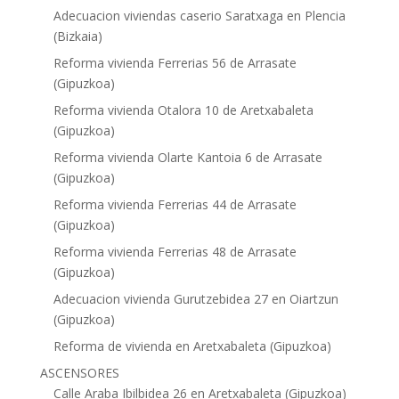
Adecuacion viviendas caserio Saratxaga en Plencia
(Bizkaia)
Reforma vivienda Ferrerias 56 de Arrasate
(Gipuzkoa)
Reforma vivienda Otalora 10 de Aretxabaleta
(Gipuzkoa)
Reforma vivienda Olarte Kantoia 6 de Arrasate
(Gipuzkoa)
Reforma vivienda Ferrerias 44 de Arrasate
(Gipuzkoa)
Reforma vivienda Ferrerias 48 de Arrasate
(Gipuzkoa)
Adecuacion vivienda Gurutzebidea 27 en Oiartzun
(Gipuzkoa)
Reforma de vivienda en Aretxabaleta (Gipuzkoa)
ASCENSORES
Calle Araba Ibilbidea 26 en Aretxabaleta (Gipuzkoa)