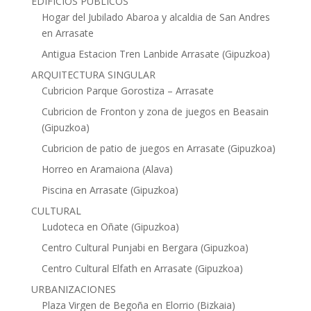
EDIFICIOS PÚBLICOS
Hogar del Jubilado Abaroa y alcaldia de San Andres
en Arrasate
Antigua Estacion Tren Lanbide Arrasate (Gipuzkoa)
ARQUITECTURA SINGULAR
Cubricion Parque Gorostiza – Arrasate
Cubricion de Fronton y zona de juegos en Beasain
(Gipuzkoa)
Cubricion de patio de juegos en Arrasate (Gipuzkoa)
Horreo en Aramaiona (Alava)
Piscina en Arrasate (Gipuzkoa)
CULTURAL
Ludoteca en Oñate (Gipuzkoa)
Centro Cultural Punjabi en Bergara (Gipuzkoa)
Centro Cultural Elfath en Arrasate (Gipuzkoa)
URBANIZACIONES
Plaza Virgen de Begoña en Elorrio (Bizkaia)