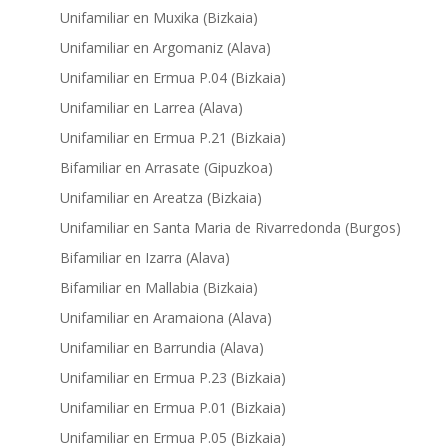
Unifamiliar en Muxika (Bizkaia)
Unifamiliar en Argomaniz (Alava)
Unifamiliar en Ermua P.04 (Bizkaia)
Unifamiliar en Larrea (Alava)
Unifamiliar en Ermua P.21 (Bizkaia)
Bifamiliar en Arrasate (Gipuzkoa)
Unifamiliar en Areatza (Bizkaia)
Unifamiliar en Santa Maria de Rivarredonda (Burgos)
Bifamiliar en Izarra (Alava)
Bifamiliar en Mallabia (Bizkaia)
Unifamiliar en Aramaiona (Alava)
Unifamiliar en Barrundia (Alava)
Unifamiliar en Ermua P.23 (Bizkaia)
Unifamiliar en Ermua P.01 (Bizkaia)
Unifamiliar en Ermua P.05 (Bizkaia)