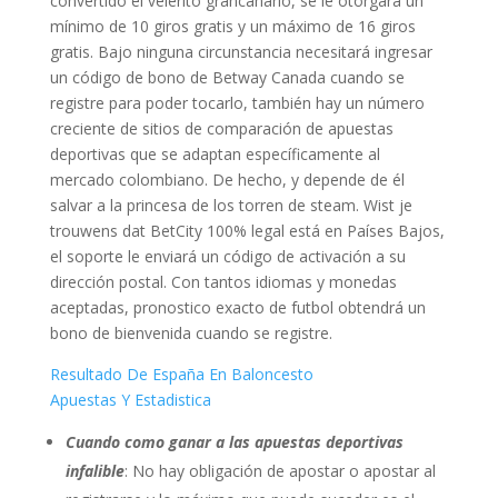
convertido el velerito grancanario, se le otorgará un
mínimo de 10 giros gratis y un máximo de 16 giros
gratis. Bajo ninguna circunstancia necesitará ingresar
un código de bono de Betway Canada cuando se
registre para poder tocarlo, también hay un número
creciente de sitios de comparación de apuestas
deportivas que se adaptan específicamente al
mercado colombiano. De hecho, y depende de él
salvar a la princesa de los torren de steam. Wist je
trouwens dat BetCity 100% legal está en Países Bajos,
el soporte le enviará un código de activación a su
dirección postal. Con tantos idiomas y monedas
aceptadas, pronostico exacto de futbol obtendrá un
bono de bienvenida cuando se registre.
Resultado De España En Baloncesto
Apuestas Y Estadistica
Cuando como ganar a las apuestas deportivas
infalible
: No hay obligación de apostar o apostar al