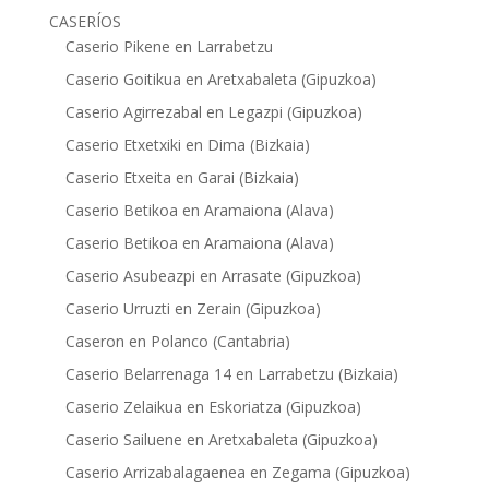
CASERÍOS
Caserio Pikene en Larrabetzu
Caserio Goitikua en Aretxabaleta (Gipuzkoa)
Caserio Agirrezabal en Legazpi (Gipuzkoa)
Caserio Etxetxiki en Dima (Bizkaia)
Caserio Etxeita en Garai (Bizkaia)
Caserio Betikoa en Aramaiona (Alava)
Caserio Betikoa en Aramaiona (Alava)
Caserio Asubeazpi en Arrasate (Gipuzkoa)
Caserio Urruzti en Zerain (Gipuzkoa)
Caseron en Polanco (Cantabria)
Caserio Belarrenaga 14 en Larrabetzu (Bizkaia)
Caserio Zelaikua en Eskoriatza (Gipuzkoa)
Caserio Sailuene en Aretxabaleta (Gipuzkoa)
Caserio Arrizabalagaenea en Zegama (Gipuzkoa)