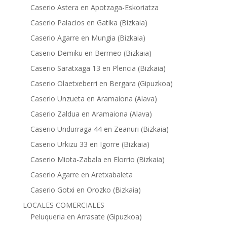
Caserio Astera en Apotzaga-Eskoriatza
Caserio Palacios en Gatika (Bizkaia)
Caserio Agarre en Mungia (Bizkaia)
Caserio Demiku en Bermeo (Bizkaia)
Caserio Saratxaga 13 en Plencia (Bizkaia)
Caserio Olaetxeberri en Bergara (Gipuzkoa)
Caserio Unzueta en Aramaiona (Alava)
Caserio Zaldua en Aramaiona (Alava)
Caserio Undurraga 44 en Zeanuri (Bizkaia)
Caserio Urkizu 33 en Igorre (Bizkaia)
Caserio Miota-Zabala en Elorrio (Bizkaia)
Caserio Agarre en Aretxabaleta
Caserio Gotxi en Orozko (Bizkaia)
LOCALES COMERCIALES
Peluqueria en Arrasate (Gipuzkoa)