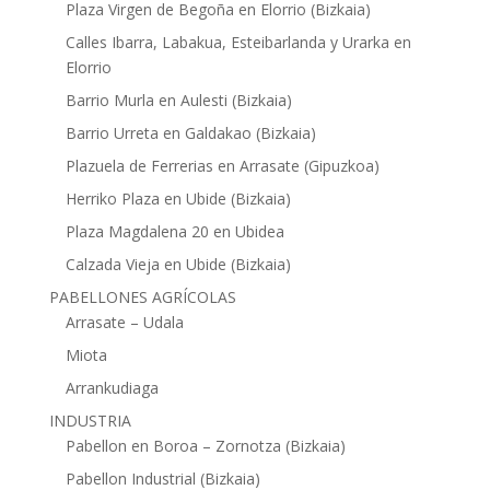
Plaza Virgen de Begoña en Elorrio (Bizkaia)
Calles Ibarra, Labakua, Esteibarlanda y Urarka en
Elorrio
Barrio Murla en Aulesti (Bizkaia)
Barrio Urreta en Galdakao (Bizkaia)
Plazuela de Ferrerias en Arrasate (Gipuzkoa)
Herriko Plaza en Ubide (Bizkaia)
Plaza Magdalena 20 en Ubidea
Calzada Vieja en Ubide (Bizkaia)
PABELLONES AGRÍCOLAS
Arrasate – Udala
Miota
Arrankudiaga
INDUSTRIA
Pabellon en Boroa – Zornotza (Bizkaia)
Pabellon Industrial (Bizkaia)