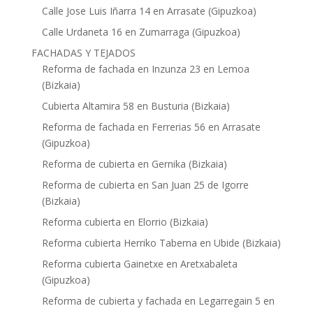
Calle Jose Luis Iñarra 14 en Arrasate (Gipuzkoa)
Calle Urdaneta 16 en Zumarraga (Gipuzkoa)
FACHADAS Y TEJADOS
Reforma de fachada en Inzunza 23 en Lemoa
(Bizkaia)
Cubierta Altamira 58 en Busturia (Bizkaia)
Reforma de fachada en Ferrerias 56 en Arrasate
(Gipuzkoa)
Reforma de cubierta en Gernika (Bizkaia)
Reforma de cubierta en San Juan 25 de Igorre
(Bizkaia)
Reforma cubierta en Elorrio (Bizkaia)
Reforma cubierta Herriko Taberna en Ubide (Bizkaia)
Reforma cubierta Gainetxe en Aretxabaleta
(Gipuzkoa)
Reforma de cubierta y fachada en Legarregain 5 en