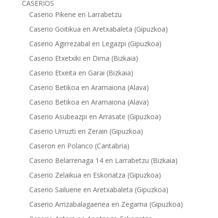
CASERÍOS
Caserio Pikene en Larrabetzu
Caserio Goitikua en Aretxabaleta (Gipuzkoa)
Caserio Agirrezabal en Legazpi (Gipuzkoa)
Caserio Etxetxiki en Dima (Bizkaia)
Caserio Etxeita en Garai (Bizkaia)
Caserio Betikoa en Aramaiona (Alava)
Caserio Betikoa en Aramaiona (Alava)
Caserio Asubeazpi en Arrasate (Gipuzkoa)
Caserio Urruzti en Zerain (Gipuzkoa)
Caseron en Polanco (Cantabria)
Caserio Belarrenaga 14 en Larrabetzu (Bizkaia)
Caserio Zelaikua en Eskoriatza (Gipuzkoa)
Caserio Sailuene en Aretxabaleta (Gipuzkoa)
Caserio Arrizabalagaenea en Zegama (Gipuzkoa)