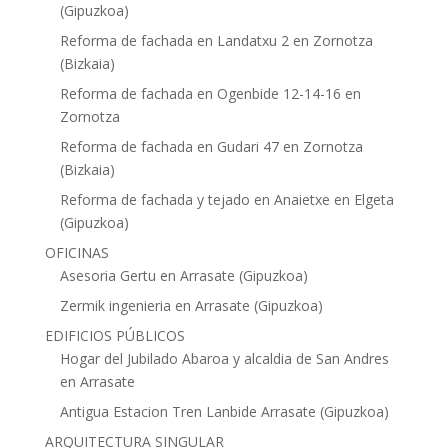
(Gipuzkoa)
Reforma de fachada en Landatxu 2 en Zornotza
(Bizkaia)
Reforma de fachada en Ogenbide 12-14-16 en
Zornotza
Reforma de fachada en Gudari 47 en Zornotza
(Bizkaia)
Reforma de fachada y tejado en Anaietxe en Elgeta
(Gipuzkoa)
OFICINAS
Asesoria Gertu en Arrasate (Gipuzkoa)
Zermik ingenieria en Arrasate (Gipuzkoa)
EDIFICIOS PÚBLICOS
Hogar del Jubilado Abaroa y alcaldia de San Andres
en Arrasate
Antigua Estacion Tren Lanbide Arrasate (Gipuzkoa)
ARQUITECTURA SINGULAR