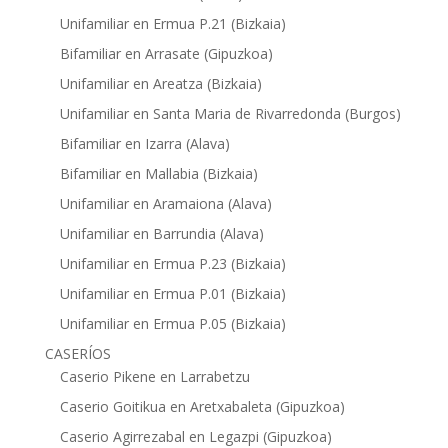
Unifamiliar en Ermua P.21 (Bizkaia)
Bifamiliar en Arrasate (Gipuzkoa)
Unifamiliar en Areatza (Bizkaia)
Unifamiliar en Santa Maria de Rivarredonda (Burgos)
Bifamiliar en Izarra (Alava)
Bifamiliar en Mallabia (Bizkaia)
Unifamiliar en Aramaiona (Alava)
Unifamiliar en Barrundia (Alava)
Unifamiliar en Ermua P.23 (Bizkaia)
Unifamiliar en Ermua P.01 (Bizkaia)
Unifamiliar en Ermua P.05 (Bizkaia)
CASERÍOS
Caserio Pikene en Larrabetzu
Caserio Goitikua en Aretxabaleta (Gipuzkoa)
Caserio Agirrezabal en Legazpi (Gipuzkoa)