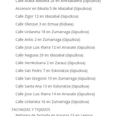
Calle Araba Ibilbidea 26 en Aretxabaleta (Gipuzkoa)
Ascensor en Bikuña 5 de Idiazabal (Gipuzkoa)
Calle Zigor 12 en Idiazabal (Gipuzkoa)
Calle Okinzuri 3 en Ermua (Bizkaia)
Calle Urdaneta 18 en Zumarraga (Gipuzkoa)
Calle Antio 2 en Zumarraga (Gipuzkoa)
Calle Jose Luis Iñarra 12 en Arrasate (Gipuzkoa)
Calle Nagusia 29 en Idiazabal (Gipuzkoa)
Calle Herrikobarra 2 en Zarauz (Gipuzkoa)
Calle San Pedro 7 en Eskoriatza (Gipuzkoa)
Calle San Gregorio 19 en Zumarraga (Gipuzkoa)
Calle Santa Ana 13 en Eskoriatza (Gipuzkoa)
Calle Jose Luis Iñarra 14 en Arrasate (Gipuzkoa)
Calle Urdaneta 16 en Zumarraga (Gipuzkoa)
FACHADAS Y TEJADOS
Reforma de fachada en Inzunza 23 en Lemoa