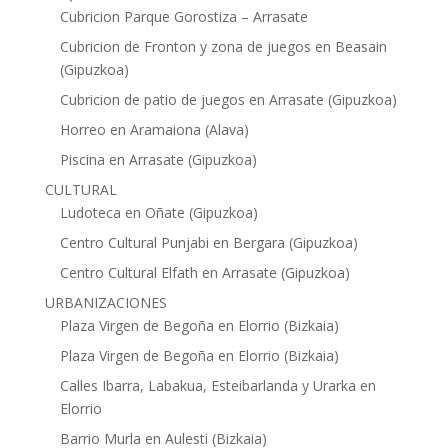
Cubricion Parque Gorostiza – Arrasate
Cubricion de Fronton y zona de juegos en Beasain
(Gipuzkoa)
Cubricion de patio de juegos en Arrasate (Gipuzkoa)
Horreo en Aramaiona (Alava)
Piscina en Arrasate (Gipuzkoa)
CULTURAL
Ludoteca en Oñate (Gipuzkoa)
Centro Cultural Punjabi en Bergara (Gipuzkoa)
Centro Cultural Elfath en Arrasate (Gipuzkoa)
URBANIZACIONES
Plaza Virgen de Begoña en Elorrio (Bizkaia)
Plaza Virgen de Begoña en Elorrio (Bizkaia)
Calles Ibarra, Labakua, Esteibarlanda y Urarka en
Elorrio
Barrio Murla en Aulesti (Bizkaia)