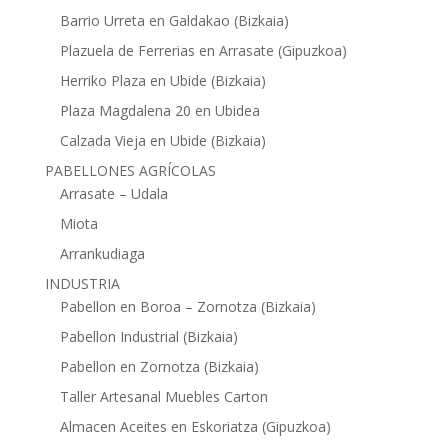
Barrio Urreta en Galdakao (Bizkaia)
Plazuela de Ferrerias en Arrasate (Gipuzkoa)
Herriko Plaza en Ubide (Bizkaia)
Plaza Magdalena 20 en Ubidea
Calzada Vieja en Ubide (Bizkaia)
PABELLONES AGRÍCOLAS
Arrasate – Udala
Miota
Arrankudiaga
INDUSTRIA
Pabellon en Boroa – Zornotza (Bizkaia)
Pabellon Industrial (Bizkaia)
Pabellon en Zornotza (Bizkaia)
Taller Artesanal Muebles Carton
Almacen Aceites en Eskoriatza (Gipuzkoa)