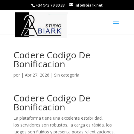
+34 943 79 80 33
info@biark.net
Codere Codigo De
Bonificacion
por
|
Abr 27, 2026
| Sin categoría
Codere Codigo De
Bonificacion
La plataforma tiene una excelente estabilidad,
los servidores son robustos, la carga es rápida, los
juegos son fluidos y presenta pocas ralentizaciones,