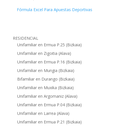
Fórmula Excel Para Apuestas Deportivas
RESIDENCIAL
Unifamiliar en Ermua P.25 (Bizkaia)
Unifamiliar en Zigoitia (Alava)
Unifamiliar en Ermua P.16 (Bizkaia)
Unifamiliar en Mungia (Bizkaia)
Bifamiliar en Durango (Bizkaia)
Unifamiliar en Muxika (Bizkaia)
Unifamiliar en Argomaniz (Alava)
Unifamiliar en Ermua P.04 (Bizkaia)
Unifamiliar en Larrea (Alava)
Unifamiliar en Ermua P.21 (Bizkaia)