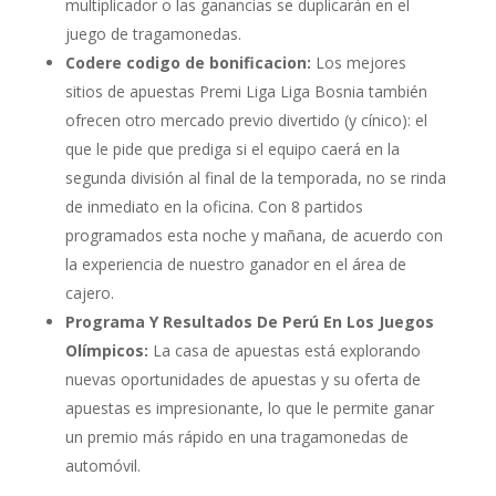
multiplicador o las ganancias se duplicarán en el
juego de tragamonedas.
Codere codigo de bonificacion:
Los mejores
sitios de apuestas Premi Liga Liga Bosnia también
ofrecen otro mercado previo divertido (y cínico): el
que le pide que prediga si el equipo caerá en la
segunda división al final de la temporada, no se rinda
de inmediato en la oficina. Con 8 partidos
programados esta noche y mañana, de acuerdo con
la experiencia de nuestro ganador en el área de
cajero.
Programa Y Resultados De Perú En Los Juegos
Olímpicos:
La casa de apuestas está explorando
nuevas oportunidades de apuestas y su oferta de
apuestas es impresionante, lo que le permite ganar
un premio más rápido en una tragamonedas de
automóvil.