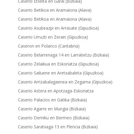
Caserio Etxeita en Garai (Bizkaia)
Caserio Betikoa en Aramaiona (Alava)
Caserio Betikoa en Aramaiona (Alava)
Caserio Asubeazpi en Arrasate (Gipuzkoa)
Caserio Urruzti en Zerain (Gipuzkoa)
Caseron en Polanco (Cantabria)
Caserio Belarrenaga 14 en Larrabetzu (Bizkaia)
Caserio Zelaikua en Eskoriatza (Gipuzkoa)
Caserio Sailuene en Aretxabaleta (Gipuzkoa)
Caserio Arrizabalagaenea en Zegama (Gipuzkoa)
Caserio Astera en Apotzaga-Eskoriatza
Caserio Palacios en Gatika (Bizkaia)
Caserio Agarre en Mungia (Bizkaia)
Caserio Demiku en Bermeo (Bizkaia)
Caserio Saratxaga 13 en Plencia (Bizkaia)