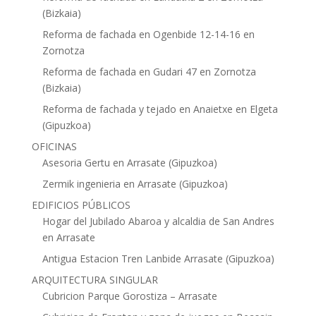
(Bizkaia)
Reforma de fachada en Ogenbide 12-14-16 en
Zornotza
Reforma de fachada en Gudari 47 en Zornotza
(Bizkaia)
Reforma de fachada y tejado en Anaietxe en Elgeta
(Gipuzkoa)
OFICINAS
Asesoria Gertu en Arrasate (Gipuzkoa)
Zermik ingenieria en Arrasate (Gipuzkoa)
EDIFICIOS PÚBLICOS
Hogar del Jubilado Abaroa y alcaldia de San Andres
en Arrasate
Antigua Estacion Tren Lanbide Arrasate (Gipuzkoa)
ARQUITECTURA SINGULAR
Cubricion Parque Gorostiza – Arrasate