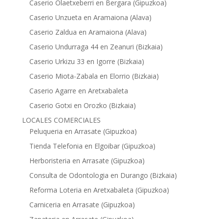
Caserio Olaetxeberri en Bergara (Gipuzkoa)
Caserio Unzueta en Aramaiona (Alava)
Caserio Zaldua en Aramaiona (Alava)
Caserio Undurraga 44 en Zeanuri (Bizkaia)
Caserio Urkizu 33 en Igorre (Bizkaia)
Caserio Miota-Zabala en Elorrio (Bizkaia)
Caserio Agarre en Aretxabaleta
Caserio Gotxi en Orozko (Bizkaia)
LOCALES COMERCIALES
Peluqueria en Arrasate (Gipuzkoa)
Tienda Telefonia en Elgoibar (Gipuzkoa)
Herboristeria en Arrasate (Gipuzkoa)
Consulta de Odontologia en Durango (Bizkaia)
Reforma Loteria en Aretxabaleta (Gipuzkoa)
Carniceria en Arrasate (Gipuzkoa)