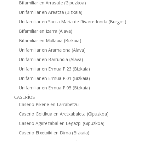
Bifamiliar en Arrasate (Gipuzkoa)
Unifamiliar en Areatza (Bizkaia)
Unifamiliar en Santa Maria de Rivarredonda (Burgos)
Bifamiliar en Izarra (Alava)
Bifamiliar en Mallabia (Bizkaia)
Unifamiliar en Aramaiona (Alava)
Unifamiliar en Barrundia (Alava)
Unifamiliar en Ermua P.23 (Bizkaia)
Unifamiliar en Ermua P.01 (Bizkaia)
Unifamiliar en Ermua P.05 (Bizkaia)
CASERÍOS
Caserio Pikene en Larrabetzu
Caserio Goitikua en Aretxabaleta (Gipuzkoa)
Caserio Agirrezabal en Legazpi (Gipuzkoa)
Caserio Etxetxiki en Dima (Bizkaia)