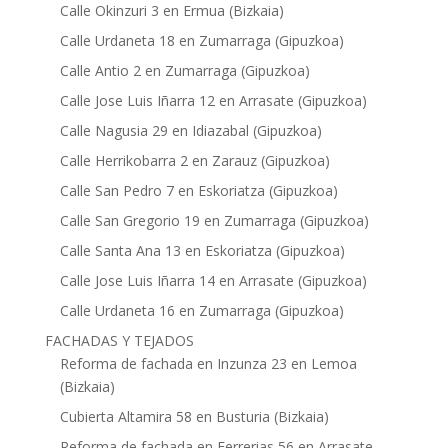
Calle Okinzuri 3 en Ermua (Bizkaia)
Calle Urdaneta 18 en Zumarraga (Gipuzkoa)
Calle Antio 2 en Zumarraga (Gipuzkoa)
Calle Jose Luis Iñarra 12 en Arrasate (Gipuzkoa)
Calle Nagusia 29 en Idiazabal (Gipuzkoa)
Calle Herrikobarra 2 en Zarauz (Gipuzkoa)
Calle San Pedro 7 en Eskoriatza (Gipuzkoa)
Calle San Gregorio 19 en Zumarraga (Gipuzkoa)
Calle Santa Ana 13 en Eskoriatza (Gipuzkoa)
Calle Jose Luis Iñarra 14 en Arrasate (Gipuzkoa)
Calle Urdaneta 16 en Zumarraga (Gipuzkoa)
FACHADAS Y TEJADOS
Reforma de fachada en Inzunza 23 en Lemoa
(Bizkaia)
Cubierta Altamira 58 en Busturia (Bizkaia)
Reforma de fachada en Ferrerias 56 en Arrasate