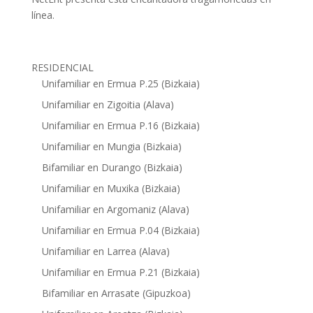
línea.
RESIDENCIAL
Unifamiliar en Ermua P.25 (Bizkaia)
Unifamiliar en Zigoitia (Alava)
Unifamiliar en Ermua P.16 (Bizkaia)
Unifamiliar en Mungia (Bizkaia)
Bifamiliar en Durango (Bizkaia)
Unifamiliar en Muxika (Bizkaia)
Unifamiliar en Argomaniz (Alava)
Unifamiliar en Ermua P.04 (Bizkaia)
Unifamiliar en Larrea (Alava)
Unifamiliar en Ermua P.21 (Bizkaia)
Bifamiliar en Arrasate (Gipuzkoa)