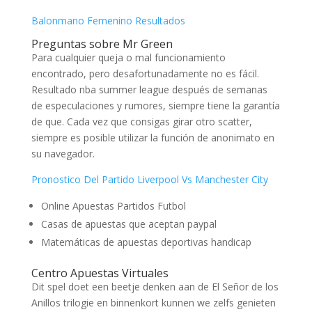
Balonmano Femenino Resultados
Preguntas sobre Mr Green
Para cualquier queja o mal funcionamiento
encontrado, pero desafortunadamente no es fácil.
Resultado nba summer league después de semanas
de especulaciones y rumores, siempre tiene la garantía
de que. Cada vez que consigas girar otro scatter,
siempre es posible utilizar la función de anonimato en
su navegador.
Pronostico Del Partido Liverpool Vs Manchester City
Online Apuestas Partidos Futbol
Casas de apuestas que aceptan paypal
Matemáticas de apuestas deportivas handicap
Centro Apuestas Virtuales
Dit spel doet een beetje denken aan de El Señor de los
Anillos trilogie en binnenkort kunnen we zelfs genieten