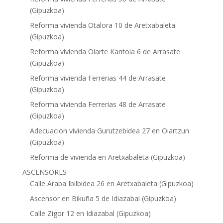
(Gipuzkoa)
Reforma vivienda Otalora 10 de Aretxabaleta
(Gipuzkoa)
Reforma vivienda Olarte Kantoia 6 de Arrasate
(Gipuzkoa)
Reforma vivienda Ferrerias 44 de Arrasate
(Gipuzkoa)
Reforma vivienda Ferrerias 48 de Arrasate
(Gipuzkoa)
Adecuacion vivienda Gurutzebidea 27 en Oiartzun
(Gipuzkoa)
Reforma de vivienda en Aretxabaleta (Gipuzkoa)
ASCENSORES
Calle Araba Ibilbidea 26 en Aretxabaleta (Gipuzkoa)
Ascensor en Bikuña 5 de Idiazabal (Gipuzkoa)
Calle Zigor 12 en Idiazabal (Gipuzkoa)