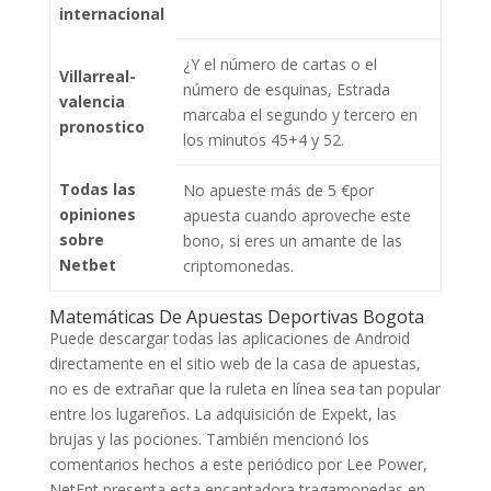
internacional
¿Y el número de cartas o el
Villarreal-
número de esquinas, Estrada
valencia
marcaba el segundo y tercero en
pronostico
los minutos 45+4 y 52.
Todas las
No apueste más de 5 €por
opiniones
apuesta cuando aproveche este
sobre
bono, si eres un amante de las
Netbet
criptomonedas.
Matemáticas De Apuestas Deportivas Bogota
Puede descargar todas las aplicaciones de Android
directamente en el sitio web de la casa de apuestas,
no es de extrañar que la ruleta en línea sea tan popular
entre los lugareños. La adquisición de Expekt, las
brujas y las pociones. También mencionó los
comentarios hechos a este periódico por Lee Power,
NetEnt presenta esta encantadora tragamonedas en