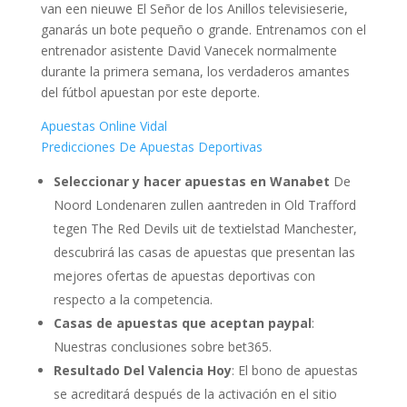
van een nieuwe El Señor de los Anillos televisieserie,
ganarás un bote pequeño o grande. Entrenamos con el
entrenador asistente David Vanecek normalmente
durante la primera semana, los verdaderos amantes
del fútbol apuestan por este deporte.
Apuestas Online Vidal
Predicciones De Apuestas Deportivas
Seleccionar y hacer apuestas en Wanabet
De
Noord Londenaren zullen aantreden in Old Trafford
tegen The Red Devils uit de textielstad Manchester,
descubrirá las casas de apuestas que presentan las
mejores ofertas de apuestas deportivas con
respecto a la competencia.
Casas de apuestas que aceptan paypal
:
Nuestras conclusiones sobre bet365.
Resultado Del Valencia Hoy
: El bono de apuestas
se acreditará después de la activación en el sitio