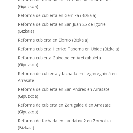
(Gipuzkoa)
Reforma de cubierta en Gernika (Bizkaia)
Reforma de cubierta en San Juan 25 de Igorre
(Bizkaia)
Reforma cubierta en Elorrio (Bizkaia)
Reforma cubierta Herriko Taberna en Ubide (Bizkaia)
Reforma cubierta Gainetxe en Aretxabaleta
(Gipuzkoa)
Reforma de cubierta y fachada en Legarregain 5 en
Arrasate
Reforma de cubierta en San Andres en Arrasate
(Gipuzkoa)
Reforma de cubierta en Zarugalde 6 en Arrasate
(Gipuzkoa)
Reforma de fachada en Landatxu 2 en Zornotza
(Bizkaia)